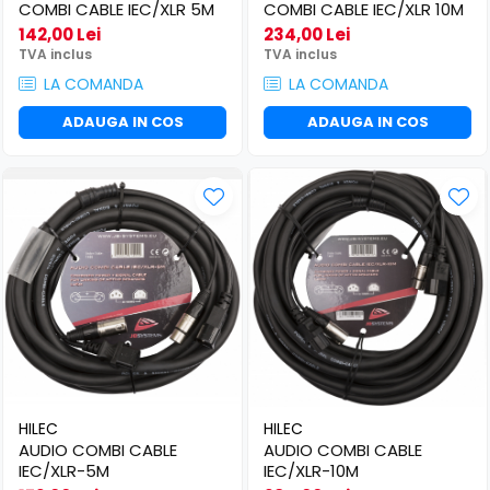
​​Descărcare
COMBI CABLE IEC/XLR 5M
COMBI CABLE IEC/XLR 10M
Sisteme asistență auditivă
142,00 Lei
234,00 Lei
​​Lumină UV și neagră
Procesoare & Convertoare
TVA inclus
TVA inclus
Alimentare & Distribuție
LA COMANDA
LA COMANDA
Distribuitoare de putere
ADAUGA IN COS
ADAUGA IN COS
Dimmer & Switch Packs
HILEC
HILEC
AUDIO COMBI CABLE
AUDIO COMBI CABLE
IEC/XLR-5M
IEC/XLR-10M