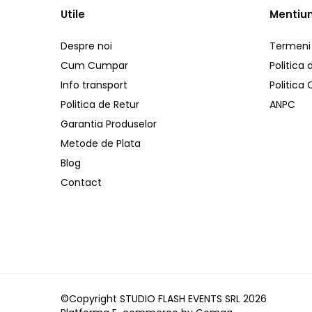
Distribuitoare de putere
Utile
Mentiun
Dimmer & Switch Packs
Despre noi
Termeni s
Efecte Speciale
Consumabile - Lichid
Cum Cumpar
Politica 
Info transport
Politica
Lichid de fum
Politica de Retur
ANPC
Lichid Baloane
Lichid Zapada
Garantia Produselor
Filtre lichid & Accesorii
Metode de Plata
Masini Fum
Blog
Masini Zapada
Contact
Masini Baloane
Masini CO2
Masini artificii
Ventilatoare
Cabluri și conectori
©Copyright STUDIO FLASH EVENTS SRL 2026
Cabluri asamblate