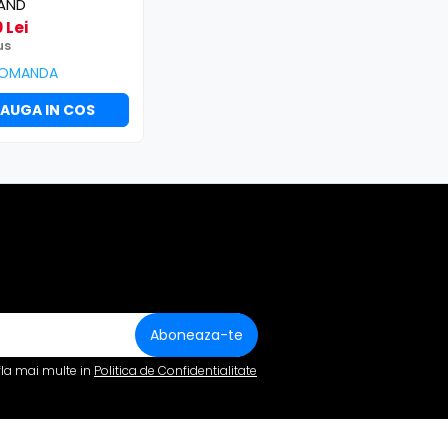
AND
 Lei
us
COMANDA
AUGA IN COS
fla mai multe in
Politica de Confidentialitate