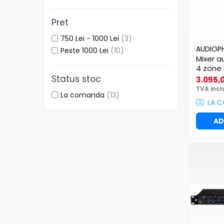
Boxe
Pret
Boxe Pasive
Boxe Active
750 Lei - 1000 Lei
(3)
AUDIOP
Boxe Portabile
Peste 1000 Lei
(10)
Mixer a
Huse Boxe
4 zone
Piese & componente - Boxe
Audiop
Status stoc
3.055,0
MKII
Accesorii & Hardware
TVA incl
La comanda
(13)
Woofere
LA 
Tweeters
AD
Filtre audio
Difuzoare coaxiale
Microfoane
Microfoane cu fir
Microfoane wireless
Accesorii Microfoane
Mixere audio