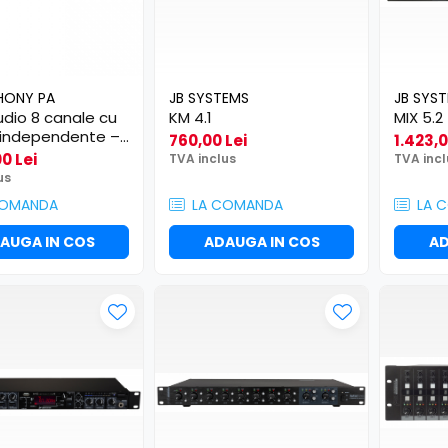
HONY PA
JB SYSTEMS
JB SYS
udio 8 canale cu
KM 4.1
MIX 5.2
 independente –
760,00 Lei
1.423,0
hony PREZONE444
0 Lei
TVA inclus
TVA incl
us
COMANDA
LA COMANDA
LA 
AUGA IN COS
ADAUGA IN COS
AD