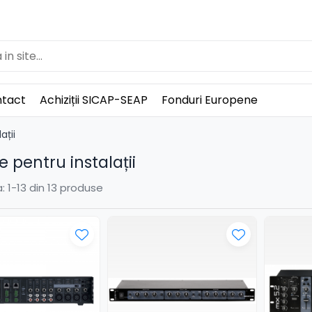
tact
Achiziții SICAP-SEAP
Fonduri Europene
ații
e pentru instalații
:
1-
13
din
13
produse