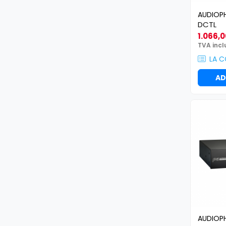
Lumini de scenă
AUDIOP
DCTL
Proiectoare (LED fixe)
1.066,0
Lumini Teatru
TVA incl
Proiectoare PAR
LA 
Accesorii
AD
Scanere
Moving head
Moving Spot
Moving Wash
Moving Beam
Moving head hibrid (BSW)
Controlere
Controlere simple
Console DMX
Software DMX
Wireless DMX
AUDIOP