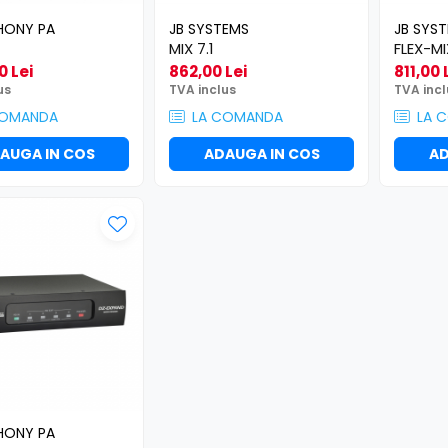
HONY PA
JB SYSTEMS
JB SYS
MIX 7.1
FLEX-MI
0 Lei
862,00 Lei
811,00 
us
TVA inclus
TVA incl
COMANDA
LA COMANDA
LA 
AUGA IN COS
ADAUGA IN COS
AD
HONY PA