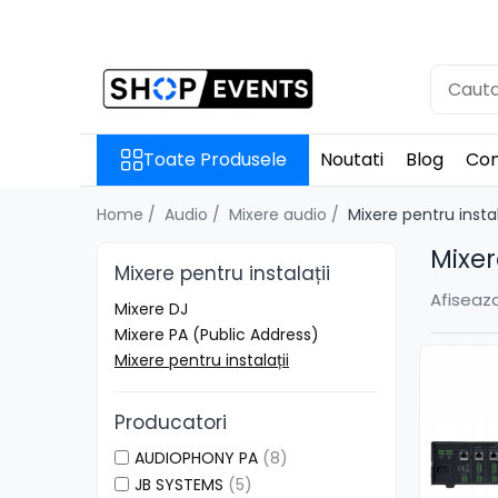
Toate Produsele
Articole petrecere
Memorii USB
Toate Produsele
Noutati
Blog
Con
Memorii USB din Lemn
Memorii USB cu pix si cutie lemn
Home /
Audio /
Mixere audio /
Mixere pentru instal
Memorii USB Cristal in Cutie
Mixer
Memorie USB Stick dop de pluta
Mixere pentru instalații
Memorie USB forma de inima
Afiseaza
Mixere DJ
lemn
Mixere PA (Public Address)
Album Foto sau Guestbook
Mixere pentru instalații
Audio GuestBook
Panou Foto
Producatori
Props & Creativitate
AUDIOPHONY PA
(8)
JB SYSTEMS
(5)
Audio