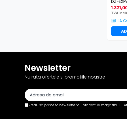
Efecte de lumină
DZ-EXP
1.321,00
Globuri Disco
TVA incl
Lasere
LA 
Efecte DJ & Club
AD
Stroboscoape LED
UV & Blacklight
Lumină Arhitecturală
Exterior
Interior
Newsletter
Decor
Nu rata ofertele si promotiile noastre
Controler și alimentare
Cabluri și accesorii
Lămpi
​​Halogen
Vreau sa primesc newsletter cu promotiile magazinului. A
​​Descărcare
​​Lumină UV și neagră
Alimentare & Distribuție