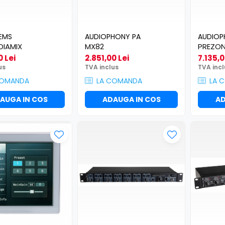
EMS
AUDIOPHONY PA
AUDIOP
DIAMIX
MX82
PREZON
0 Lei
2.851,00 Lei
7.135,0
us
TVA inclus
TVA incl
COMANDA
LA COMANDA
LA 
AUGA IN COS
ADAUGA IN COS
AD