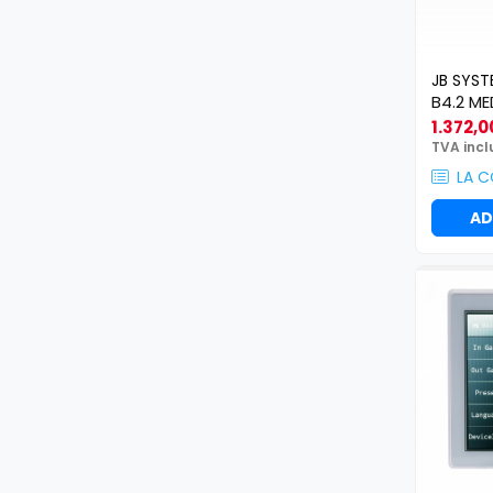
Mixere pentru instalații
Mixere DJ
Mixere PA (Public Address)
JB SYST
Instalații audio
B4.2 ME
Boxe PA (Public Address)
1.372,0
Control Audio
TVA incl
Amplificatoare
LA 
Microfoane Desk
AD
Accesorii
Playere Audio
MP3 & USB players
CD players
Amplificatoare
Căști
Sisteme asistență auditivă
Procesoare & Convertoare
Efecte Lumini