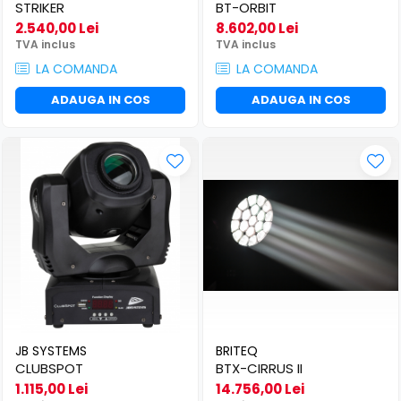
​​Descărcare
STRIKER
BT-ORBIT
Sisteme asistență auditivă
2.540,00 Lei
8.602,00 Lei
​​Lumină UV și neagră
Procesoare & Convertoare
TVA inclus
TVA inclus
Alimentare & Distribuție
LA COMANDA
LA COMANDA
Distribuitoare de putere
ADAUGA IN COS
ADAUGA IN COS
Dimmer & Switch Packs
JB SYSTEMS
BRITEQ
CLUBSPOT
BTX-CIRRUS II
1.115,00 Lei
14.756,00 Lei