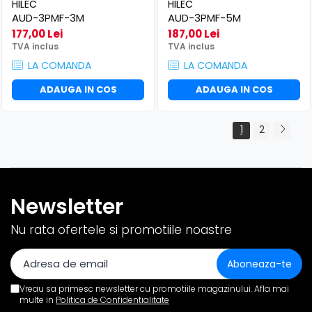
HILEC
HILEC
AUD-3PMF-3M
AUD-3PMF-5M
177,00 Lei
187,00 Lei
TVA inclus
TVA inclus
LA COMANDA
LA COMANDA
ADAUGA IN COS
ADAUGA IN COS
1
2
Newsletter
Nu rata ofertele si promotiile noastre
Vreau sa primesc newsletter cu promotiile magazinului. Afla mai
multe in
Politica de Confidentialitate