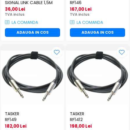
​​Descărcare
SIGNAL LINK CABLE 1,5M
RF146
Sisteme asistență auditivă
36,00 Lei
167,00 Lei
​​Lumină UV și neagră
Procesoare & Convertoare
TVA inclus
TVA inclus
Alimentare & Distribuție
LA COMANDA
LA COMANDA
Distribuitoare de putere
ADAUGA IN COS
ADAUGA IN COS
Dimmer & Switch Packs
TASKER
TASKER
RF149
RF1412
182,00 Lei
198,00 Lei