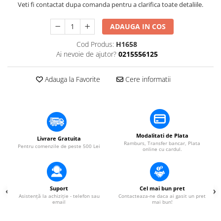
​​Descărcare
Veti fi contactat dupa comanda pentru a clarifica toate detaliile.
Sisteme asistență auditivă
​​Lumină UV și neagră
Procesoare & Convertoare
ADAUGA IN COS
Alimentare & Distribuție
Distribuitoare de putere
Cod Produs:
H1658
Ai nevoie de ajutor?
0215556125
Dimmer & Switch Packs
Adauga la Favorite
Cere informatii
Modalitati de Plata
Livrare Gratuita
Ramburs, Transfer bancar, Plata
Pentru comenzile de peste 500 Lei
online cu cardul.
Suport
Cel mai bun pret
Asistență la achiziție - telefon sau
Contacteaza-ne daca ai gasit un pret
email
mai bun!