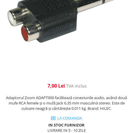
Cabluri de alimentare
Accesorii Microfoane
Software DMX
Conectori
Mixere audio
Wireless DMX
Conectori Pro
Efecte de lumină
Mixere pentru instalații
Conectori Standard
Mixere DJ
Globuri Disco
Legături de cabluri
Mixere PA (Public Address)
Lasere
Instalații audio
Efecte DJ & Club
Stroboscoape LED
Boxe PA (Public Address)
UV & Blacklight
Control Audio
Lumină Arhitecturală
Amplificatoare
Microfoane Desk
Exterior
7,00 Lei
TVA inclus
Accesorii
Interior
Playere Audio
Decor
Adaptorul Zoom ADAPT900 facilitează conexiunile audio, având două
Controler și alimentare
mufe RCA femele și o mufă Jack 6.35 mm masculină stereo. Este de
MP3 & USB players
culoare neagră și cântărește 0.011 kg. Brand: HILEC.
Cabluri și accesorii
CD players
Lămpi
LA COMANDA
Amplificatoare
IN STOC FURNIZOR
​​Halogen
Căști
LIVRARE IN 5 - 10 ZILE