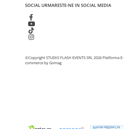
Globuri Disco
SOCIAL
URMARESTE-NE IN SOCIAL MEDIA
Lasere
Efecte DJ & Club
Stroboscoape LED
UV & Blacklight
Lumină Arhitecturală
Exterior
Interior
©Copyright STUDIO FLASH EVENTS SRL 2026
Platforma E-
commerce by Gomag
Decor
Controler și alimentare
Cabluri și accesorii
Lămpi
​​Halogen
​​Descărcare
​​Lumină UV și neagră
Alimentare & Distribuție
Distribuitoare de putere