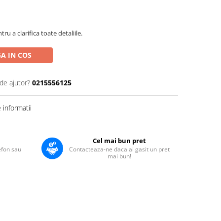
u a clarifica toate detaliile.
A IN COS
de ajutor?
0215556125
informatii
Cel mai bun pret
lefon sau
Contacteaza-ne daca ai gasit un pret
mai bun!