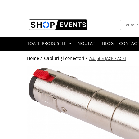
Toate Produsele
Articole petrecere
Memorii USB
TOATE PRODUSELE
NOUTATI
BLOG
CONTAC
Memorii USB din Lemn
Home /
Cabluri și conectori /
Adapter JACKf/JACKf
Memorii USB cu pix si cutie lemn
Memorii USB Cristal in Cutie
Memorie USB Stick dop de pluta
Memorie USB forma de inima lemn
Album Foto sau Guestbook
Audio GuestBook
Panou Foto
Props & Creativitate
Audio
Boxe