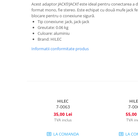
Mixere DJ
Acest adaptor JACKf/JACKf este ideal pentru conectarea a dou
Mixere PA (Public Address)
format mono, fie stereo. Este echipat cu două mufe jack f
blocare pentru o conexiune sigură.
Instalații audio
Tip conexiune: jack, jack-jack
Boxe PA (Public Address)
Greutate: 0.06 kg
Culoare: aluminiu
Control Audio
Brand: HILEC
Amplificatoare
Informatii conformitate produs
Microfoane Desk
Accesorii
Playere Audio
MP3 & USB players
CD players
Amplificatoare
HILEC
HIL
Căști
7-0063
7-00
Sisteme asistență auditivă
35,00 Lei
55,00 
TVA inclus
TVA in
Procesoare & Convertoare
Efecte Lumini
LA COMANDA
LA CO