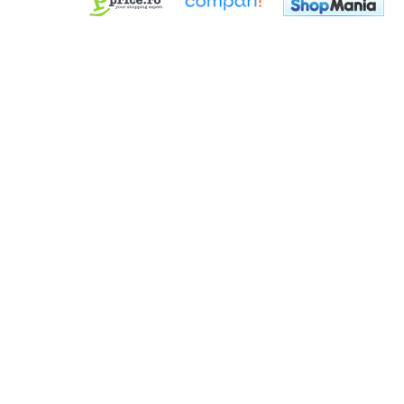
Dimmer & Switch Packs
Efecte Speciale
Consumabile - Lichid
Lichid de fum
Lichid Baloane
Lichid Zapada
Filtre lichid & Accesorii
Masini Fum
Masini Zapada
Masini Baloane
Masini CO2
Masini artificii
Ventilatoare
Cabluri și conectori
Cabluri asamblate