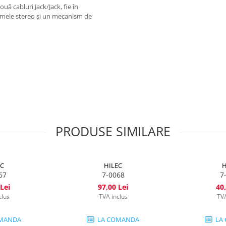
ă cabluri Jack/Jack, fie în
emele stereo și un mecanism de
PRODUSE SIMILARE
EC
HILEC
H
67
7-0068
7
Lei
97,00 Lei
40,
clus
TVA inclus
TVA
MANDA
LA COMANDA
LA