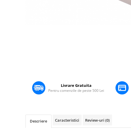
Boxe Pasive
Boxe Active
Boxe Portabile
Distribuie
Huse Boxe
pe
Piese & componente - Boxe
Facebook
Accesorii & Hardware
Woofere
Tweeters
Filtre audio
Difuzoare coaxiale
Microfoane
Livrare Gratuita
Pentru comenzile de peste 500 Lei
Microfoane cu fir
Microfoane wireless
Accesorii Microfoane
Mixere audio
Caracteristici
Review-uri
(0)
Descriere
Mixere pentru instalații