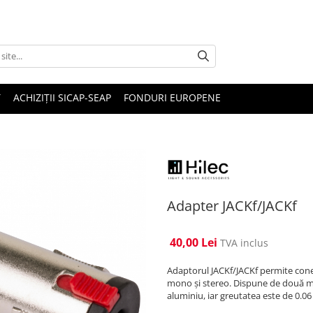
T
ACHIZIȚII SICAP-SEAP
FONDURI EUROPENE
Adapter JACKf/JACKf
40,00 Lei
TVA inclus
Adaptorul JACKf/JACKf permite conec
mono și stereo. Dispune de două m
aluminiu, iar greutatea este de 0.06