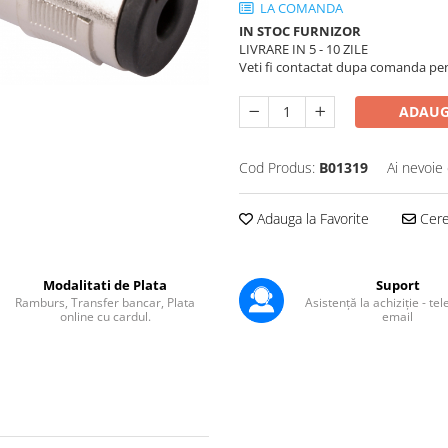
LA COMANDA
IN STOC FURNIZOR
LIVRARE IN 5 - 10 ZILE
Veti fi contactat dupa comanda pentr
ADAUG
Cod Produs:
B01319
Ai nevoie 
Adauga la Favorite
Cere 
Modalitati de Plata
Suport
Ramburs, Transfer bancar, Plata
Asistență la achiziție - te
online cu cardul.
email