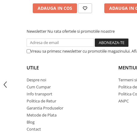
Lumini de scenă
ADAUGA IN COS
ADAUGA IN 
Proiectoare (LED fixe)
Lumini Teatru
Proiectoare PAR
Newsletter
Nu rata ofertele si promotiile noastre
Accesorii
Scanere
Moving head
Vreau sa primesc newsletter cu promotiile magazinului. Af
Moving Spot
Moving Wash
UTILE
MENTIU
Moving Beam
Despre noi
Termeni si
Moving head hibrid (BSW)
Cum Cumpar
Politica d
Controlere
Info transport
Politica C
Controlere simple
Politica de Retur
ANPC
Console DMX
Garantia Produselor
Metode de Plata
Software DMX
Blog
Wireless DMX
Contact
Efecte de lumină