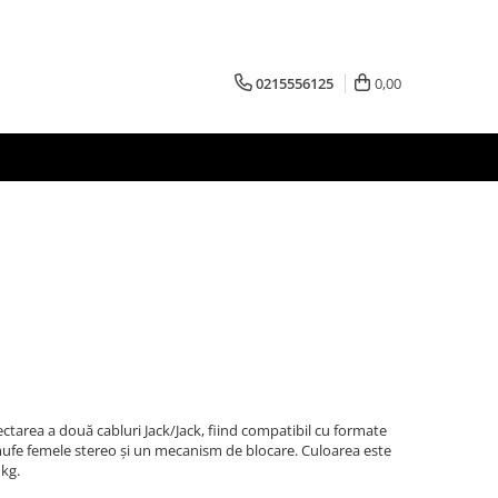
0215556125
0,00
tarea a două cabluri Jack/Jack, fiind compatibil cu formate
ufe femele stereo și un mecanism de blocare. Culoarea este
 kg.