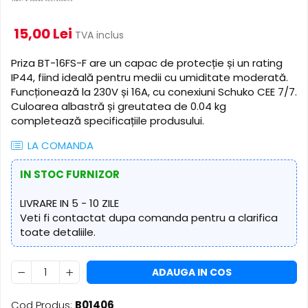
​​Descărcare
Sisteme asistență auditivă
​​Lumină UV și neagră
15,00 Lei
Procesoare & Convertoare
TVA inclus
Alimentare & Distribuție
Distribuitoare de putere
Priza BT-16FS-F are un capac de protecție și un rating
IP44, fiind ideală pentru medii cu umiditate moderată.
Dimmer & Switch Packs
Funcționează la 230V și 16A, cu conexiuni Schuko CEE 7/7.
Culoarea albastră și greutatea de 0.04 kg
completează specificațiile produsului.
LA COMANDA
IN STOC FURNIZOR
LIVRARE IN 5 - 10 ZILE
Veti fi contactat dupa comanda pentru a clarifica
toate detaliile.
ADAUGA IN COS
Cod Produs:
B01406