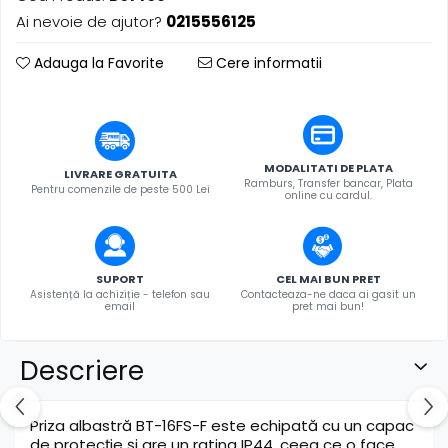
Ai nevoie de ajutor?
0215556125
Adauga la Favorite
Cere informatii
MODALITATI DE PLATA
LIVRARE GRATUITA
Ramburs, Transfer bancar, Plata
Pentru comenzile de peste 500 Lei
online cu cardul.
SUPORT
CEL MAI BUN PRET
Asistență la achiziție - telefon sau
Contacteaza-ne daca ai gasit un
email
pret mai bun!
Descriere
Priza albastră BT-16FS-F este echipată cu un capac
de protecție și are un rating IP44, ceea ce o face