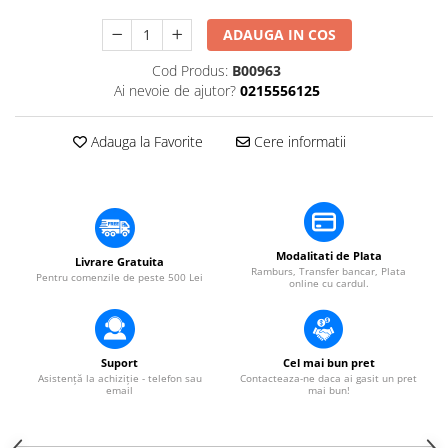
​​Descărcare
Sisteme asistență auditivă
​​Lumină UV și neagră
ADAUGA IN COS
Procesoare & Convertoare
Alimentare & Distribuție
Cod Produs:
B00963
Distribuitoare de putere
Ai nevoie de ajutor?
0215556125
Dimmer & Switch Packs
Adauga la Favorite
Cere informatii
Modalitati de Plata
Livrare Gratuita
Ramburs, Transfer bancar, Plata
Pentru comenzile de peste 500 Lei
online cu cardul.
Suport
Cel mai bun pret
Asistență la achiziție - telefon sau
Contacteaza-ne daca ai gasit un pret
email
mai bun!