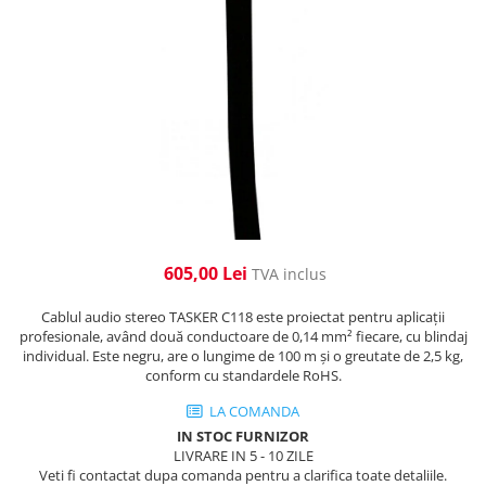
Cabluri de alimentare
Accesorii Microfoane
Software DMX
Conectori
Mixere audio
Wireless DMX
Conectori Pro
Efecte de lumină
Mixere pentru instalații
Conectori Standard
Mixere DJ
Globuri Disco
Legături de cabluri
Mixere PA (Public Address)
Lasere
Instalații audio
Efecte DJ & Club
Stroboscoape LED
Boxe PA (Public Address)
UV & Blacklight
Control Audio
Lumină Arhitecturală
Amplificatoare
605,00 Lei
TVA inclus
Microfoane Desk
Exterior
Cablul audio stereo TASKER C118 este proiectat pentru aplicații
Accesorii
Interior
profesionale, având două conductoare de 0,14 mm² fiecare, cu blindaj
Playere Audio
Decor
individual. Este negru, are o lungime de 100 m și o greutate de 2,5 kg,
Controler și alimentare
conform cu standardele RoHS.
MP3 & USB players
Cabluri și accesorii
CD players
LA COMANDA
Lămpi
Amplificatoare
IN STOC FURNIZOR
LIVRARE IN 5 - 10 ZILE
​​Halogen
Căști
Veti fi contactat dupa comanda pentru a clarifica toate detaliile.