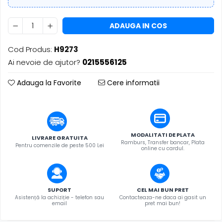
​​Descărcare
Sisteme asistență auditivă
​​Lumină UV și neagră
Procesoare & Convertoare
ADAUGA IN COS
Alimentare & Distribuție
Distribuitoare de putere
Cod Produs:
H9273
Dimmer & Switch Packs
Ai nevoie de ajutor?
0215556125
Adauga la Favorite
Cere informatii
MODALITATI DE PLATA
LIVRARE GRATUITA
Ramburs, Transfer bancar, Plata
Pentru comenzile de peste 500 Lei
online cu cardul.
SUPORT
CEL MAI BUN PRET
Asistență la achiziție - telefon sau
Contacteaza-ne daca ai gasit un
email
pret mai bun!