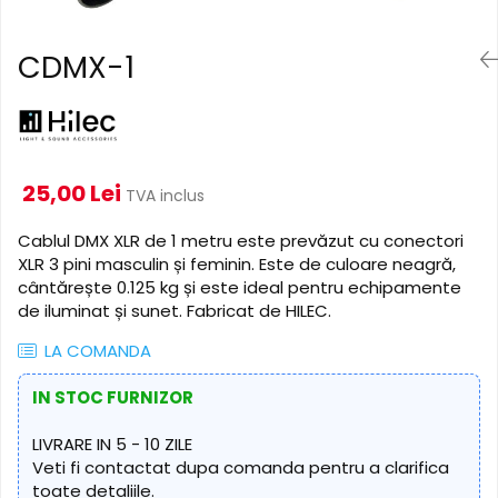
Cabluri de alimentare
Accesorii Microfoane
Software DMX
Conectori
Mixere audio
Wireless DMX
CDMX-1
Conectori Pro
Efecte de lumină
Mixere pentru instalații
Conectori Standard
Mixere DJ
Globuri Disco
Legături de cabluri
Mixere PA (Public Address)
Lasere
Instalații audio
Efecte DJ & Club
25,00 Lei
TVA inclus
Stroboscoape LED
Boxe PA (Public Address)
UV & Blacklight
Control Audio
Cablul DMX XLR de 1 metru este prevăzut cu conectori
Lumină Arhitecturală
XLR 3 pini masculin și feminin. Este de culoare neagră,
Amplificatoare
cântărește 0.125 kg și este ideal pentru echipamente
Microfoane Desk
Exterior
de iluminat și sunet. Fabricat de HILEC.
Accesorii
Interior
LA COMANDA
Playere Audio
Decor
Controler și alimentare
MP3 & USB players
IN STOC FURNIZOR
Cabluri și accesorii
CD players
Lămpi
LIVRARE IN 5 - 10 ZILE
Amplificatoare
Veti fi contactat dupa comanda pentru a clarifica
​​Halogen
Căști
toate detaliile.