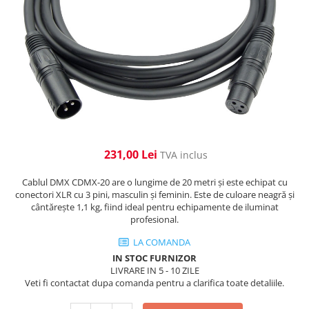
Cabluri de alimentare
Accesorii Microfoane
Software DMX
Conectori
Mixere audio
Wireless DMX
Conectori Pro
Efecte de lumină
Mixere pentru instalații
Conectori Standard
Mixere DJ
Globuri Disco
Legături de cabluri
Mixere PA (Public Address)
Lasere
Instalații audio
Efecte DJ & Club
Stroboscoape LED
Boxe PA (Public Address)
UV & Blacklight
Control Audio
231,00 Lei
TVA inclus
Lumină Arhitecturală
Amplificatoare
Cablul DMX CDMX-20 are o lungime de 20 metri și este echipat cu
Microfoane Desk
Exterior
conectori XLR cu 3 pini, masculin și feminin. Este de culoare neagră și
Accesorii
Interior
cântărește 1,1 kg, fiind ideal pentru echipamente de iluminat
profesional.
Playere Audio
Decor
Controler și alimentare
MP3 & USB players
LA COMANDA
Cabluri și accesorii
IN STOC FURNIZOR
CD players
LIVRARE IN 5 - 10 ZILE
Lămpi
Amplificatoare
Veti fi contactat dupa comanda pentru a clarifica toate detaliile.
​​Halogen
Căști