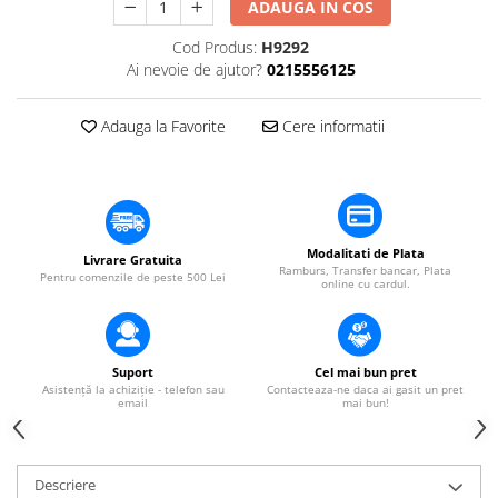
​​Descărcare
ADAUGA IN COS
Sisteme asistență auditivă
​​Lumină UV și neagră
Cod Produs:
H9292
Procesoare & Convertoare
Alimentare & Distribuție
Ai nevoie de ajutor?
0215556125
Distribuitoare de putere
Adauga la Favorite
Cere informatii
Dimmer & Switch Packs
Modalitati de Plata
Livrare Gratuita
Ramburs, Transfer bancar, Plata
Pentru comenzile de peste 500 Lei
online cu cardul.
Suport
Cel mai bun pret
Asistență la achiziție - telefon sau
Contacteaza-ne daca ai gasit un pret
email
mai bun!
Descriere