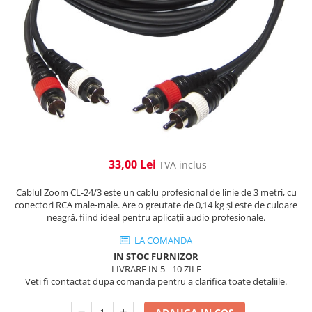
Cabluri de alimentare
Accesorii Microfoane
Software DMX
Conectori
Mixere audio
Wireless DMX
Conectori Pro
Efecte de lumină
Mixere pentru instalații
Conectori Standard
Mixere DJ
Globuri Disco
Legături de cabluri
Mixere PA (Public Address)
Lasere
Instalații audio
Efecte DJ & Club
Stroboscoape LED
Boxe PA (Public Address)
UV & Blacklight
Control Audio
33,00 Lei
TVA inclus
Lumină Arhitecturală
Amplificatoare
Microfoane Desk
Exterior
Cablul Zoom CL-24/3 este un cablu profesional de linie de 3 metri, cu
Accesorii
Interior
conectori RCA male-male. Are o greutate de 0,14 kg și este de culoare
neagră, fiind ideal pentru aplicații audio profesionale.
Playere Audio
Decor
LA COMANDA
Controler și alimentare
MP3 & USB players
IN STOC FURNIZOR
Cabluri și accesorii
CD players
LIVRARE IN 5 - 10 ZILE
Lămpi
Amplificatoare
Veti fi contactat dupa comanda pentru a clarifica toate detaliile.
​​Halogen
Căști