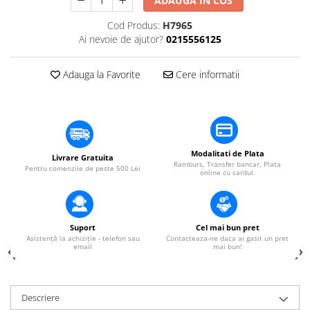
ADAUGA IN COS
​​Descărcare
Sisteme asistență auditivă
​​Lumină UV și neagră
Cod Produs:
H7965
Procesoare & Convertoare
Ai nevoie de ajutor?
0215556125
Alimentare & Distribuție
Distribuitoare de putere
Adauga la Favorite
Cere informatii
Dimmer & Switch Packs
Modalitati de Plata
Livrare Gratuita
Ramburs, Transfer bancar, Plata
Pentru comenzile de peste 500 Lei
online cu cardul.
Suport
Cel mai bun pret
Asistență la achiziție - telefon sau
Contacteaza-ne daca ai gasit un pret
email
mai bun!
Descriere