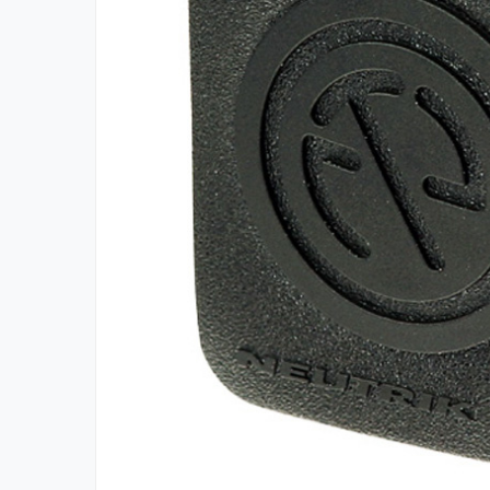
Boxe
Boxe Pasive
Boxe Active
Boxe Portabile
Huse Boxe
Piese & componente - Boxe
Accesorii & Hardware
Woofere
Tweeters
Filtre audio
Difuzoare coaxiale
Microfoane
Microfoane cu fir
Microfoane wireless
Accesorii Microfoane
Mixere audio