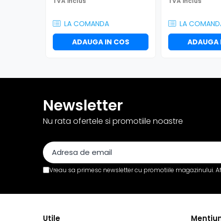
Efecte de lumină
TVA inclus
TVA inclus
Globuri Disco
LA COMANDA
LA COMAND
Lasere
Efecte DJ & Club
ADAUGA IN COS
ADAUGA 
Stroboscoape LED
UV & Blacklight
Lumină Arhitecturală
Exterior
Newsletter
Interior
Nu rata ofertele si promotiile noastre
Decor
Controler și alimentare
Cabluri și accesorii
Lămpi
Vreau sa primesc newsletter cu promotiile magazinului. A
​​Halogen
​​Descărcare
​​Lumină UV și neagră
Alimentare & Distribuție
Utile
Mentiun