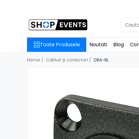
Toate Produsele
Articole petrecere
Memorii USB
Toate Produsele
Noutati
Blog
Con
Memorii USB din Lemn
Memorii USB cu pix si cutie lemn
Home /
Cabluri și conectori /
DBA-BL
Memorii USB Cristal in Cutie
Memorie USB Stick dop de pluta
Memorie USB forma de inima
lemn
Album Foto sau Guestbook
Audio GuestBook
Panou Foto
Props & Creativitate
Audio