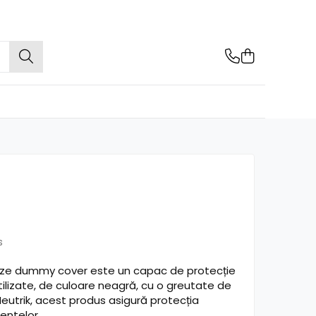
s
size dummy cover este un capac de protecție
tilizate, de culoare neagră, cu o greutate de
 Neutrik, acest produs asigură protecția
entelor.