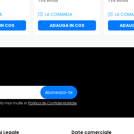
TVA inclus
TVA inclus
A
LA COMANDA
LA COMA
IN COS
ADAUGA IN COS
ADAUG
fla mai multe in
Politica de Confidentialitate
i Legale
Date comerciale