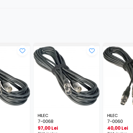
HILEC
HILEC
7-0068
7-0060
97,00 Lei
40,00 Lei