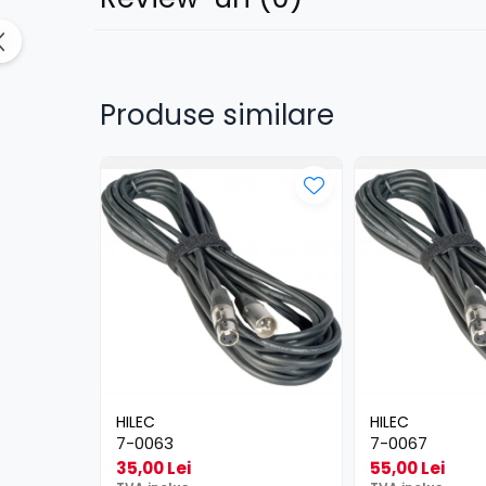
Lumini de scenă
Proiectoare (LED fixe)
Lumini Teatru
Produse similare
Proiectoare PAR
Accesorii
Scanere
Moving head
Moving Spot
Moving Wash
Moving Beam
Moving head hibrid (BSW)
Controlere
Controlere simple
Console DMX
HILEC
HILEC
Software DMX
7-0063
7-0067
Wireless DMX
35,00 Lei
55,00 Lei