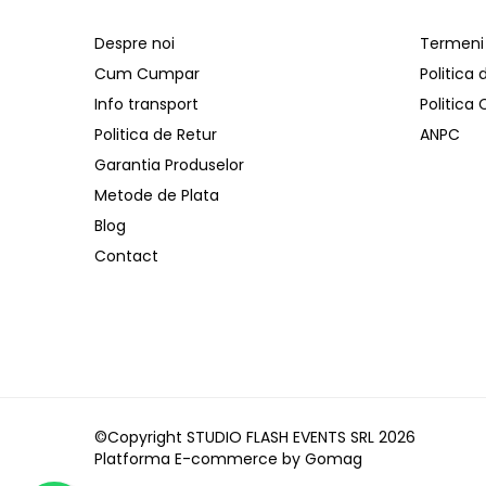
Distribuitoare de putere
Despre noi
Termeni s
Dimmer & Switch Packs
Efecte Speciale
Cum Cumpar
Politica 
Consumabile - Lichid
Info transport
Politica
Politica de Retur
ANPC
Lichid de fum
Lichid Baloane
Garantia Produselor
Lichid Zapada
Metode de Plata
Filtre lichid & Accesorii
Blog
Masini Fum
Contact
Masini Zapada
Masini Baloane
Masini CO2
Masini artificii
Ventilatoare
©Copyright STUDIO FLASH EVENTS SRL 2026
Cabluri și conectori
Platforma E-commerce by Gomag
Cabluri asamblate