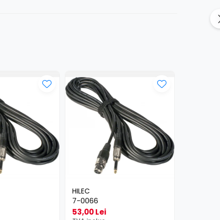
HILEC
HILEC
7-0066
2-0430
53,00 Lei
25,00 Le