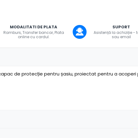
uie
MODALITATI DE PLATA
SUPORT
ook
Ramburs, Transfer bancar, Plata
Asistență la achiziție - 
online cu cardul.
sau email
ac de protecție pentru șasiu, proiectat pentru a acoperi po