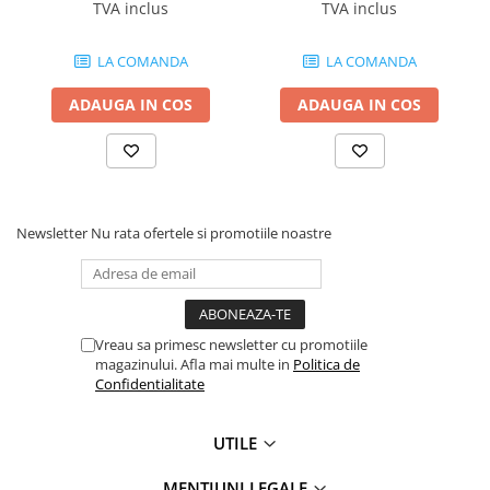
TVA inclus
TVA inclus
Globuri Disco
Lasere
LA COMANDA
LA COMANDA
Efecte DJ & Club
Stroboscoape LED
ADAUGA IN COS
ADAUGA IN COS
UV & Blacklight
Lumină Arhitecturală
Exterior
Interior
Newsletter
Nu rata ofertele si promotiile noastre
Decor
Controler și alimentare
Cabluri și accesorii
Lămpi
Vreau sa primesc newsletter cu promotiile
magazinului. Afla mai multe in
Politica de
​​Halogen
Confidentialitate
​​Descărcare
​​Lumină UV și neagră
UTILE
Alimentare & Distribuție
Distribuitoare de putere
MENTIUNI LEGALE