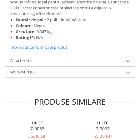
Lumini de scenă
produs robust, ideal pentru aplicații electrice diverse. Fabricat de
HILEC, acest conector este proiectat pentru a asigura o
Proiectoare (LED fixe)
conexiune sigură și eficientă.
Lumini Teatru
Număr de poli:
2 poli + împământare
Culoare:
Negru
Proiectoare PAR
Greutate:
0,047 kg
Accesorii
Rating IP:
N/A
Scanere
Informatii conformitate produs
Moving head
Moving Spot
Caracteristici
Moving Wash
Review-uri
(0)
Moving Beam
Moving head hibrid (BSW)
Controlere
PRODUSE SIMILARE
Controlere simple
Console DMX
Software DMX
HILEC
HILEC
Wireless DMX
7-0063
7-0067
Efecte de lumină
35,00 Lei
55,00 Lei