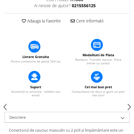
Mixere DJ
Ai nevoie de ajutor?
0215556125
Mixere PA (Public Address)
Instalații audio
Adauga la Favorite
Cere informatii
Boxe PA (Public Address)
Control Audio
Amplificatoare
Microfoane Desk
Modalitati de Plata
Livrare Gratuita
Accesorii
Ramburs, Transfer bancar, Plata
Pentru comenzile de peste 500 Lei
online cu cardul.
Playere Audio
MP3 & USB players
CD players
Suport
Cel mai bun pret
Amplificatoare
Asistență la achiziție - telefon sau
Contacteaza-ne daca ai gasit un pret
email
mai bun!
Căști
Sisteme asistență auditivă
Descriere
Procesoare & Convertoare
Efecte Lumini
Conectorul de cauciuc masculin cu 2 poli și împământare este un