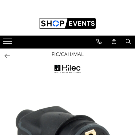
Toate Produsele
Articole petrecere
Memorii USB
Memorii USB din Lemn
FIC/CAH/MAL
Memorii USB cu pix si cutie lemn
Memorii USB Cristal in Cutie
Memorie USB Stick dop de pluta
Memorie USB forma de inima lemn
Album Foto sau Guestbook
Audio GuestBook
Panou Foto
Props & Creativitate
Audio
Boxe