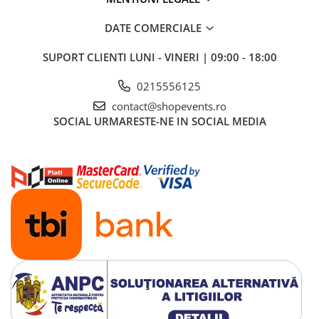
Dimmer & Switch Packs
DATE COMERCIALE
Efecte Speciale
Consumabile - Lichid
SUPORT CLIENTI
LUNI - VINERI | 09:00 - 18:00
Lichid de fum
0215556125
Lichid Baloane
contact@shopevents.ro
Lichid Zapada
SOCIAL
URMARESTE-NE IN SOCIAL MEDIA
Filtre lichid & Accesorii
Masini Fum
Masini Zapada
Masini Baloane
Masini CO2
Masini artificii
Ventilatoare
Cabluri și conectori
Cabluri asamblate