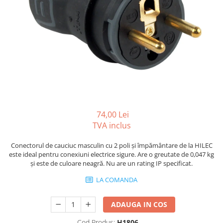
Boxe Pasive
Boxe Active
Boxe Portabile
Huse Boxe
Piese & componente - Boxe
Accesorii & Hardware
Woofere
Tweeters
74,00 Lei
Filtre audio
TVA inclus
Difuzoare coaxiale
Microfoane
Conectorul de cauciuc masculin cu 2 poli și împământare de la HILEC
este ideal pentru conexiuni electrice sigure. Are o greutate de 0,047 kg
Microfoane cu fir
și este de culoare neagră. Nu are un rating IP specificat.
Microfoane wireless
LA COMANDA
Accesorii Microfoane
Mixere audio
ADAUGA IN COS
Mixere pentru instalații
Cod Produs:
H1806