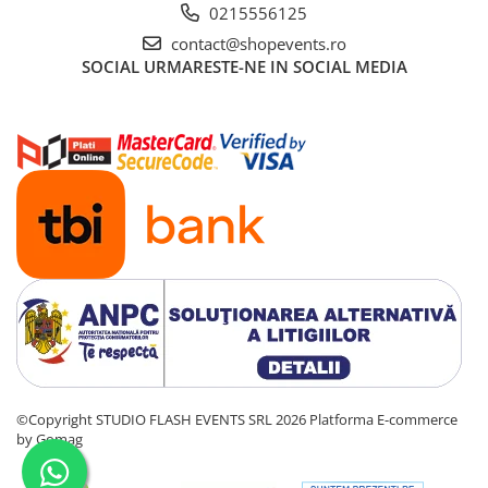
0215556125
Dimmer & Switch Packs
contact@shopevents.ro
Efecte Speciale
SOCIAL
URMARESTE-NE IN SOCIAL MEDIA
Consumabile - Lichid
Lichid de fum
Lichid Baloane
Lichid Zapada
Filtre lichid & Accesorii
Masini Fum
Masini Zapada
Masini Baloane
Masini CO2
Masini artificii
Ventilatoare
©Copyright STUDIO FLASH EVENTS SRL 2026
Platforma E-commerce
Cabluri și conectori
by Gomag
Cabluri asamblate