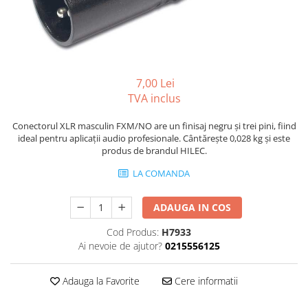
Boxe Pasive
Boxe Active
Boxe Portabile
Huse Boxe
7,00 Lei
Piese & componente - Boxe
TVA inclus
Accesorii & Hardware
Conectorul XLR masculin FXM/NO are un finisaj negru și trei pini, fiind
Woofere
ideal pentru aplicații audio profesionale. Cântărește 0,028 kg și este
Tweeters
produs de brandul HILEC.
Filtre audio
LA COMANDA
Difuzoare coaxiale
Microfoane
ADAUGA IN COS
Microfoane cu fir
Cod Produs:
H7933
Microfoane wireless
Ai nevoie de ajutor?
0215556125
Accesorii Microfoane
Mixere audio
Adauga la Favorite
Cere informatii
Mixere pentru instalații