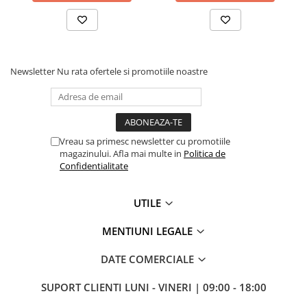
Globuri Disco
Lasere
Efecte DJ & Club
Stroboscoape LED
Newsletter
Nu rata ofertele si promotiile noastre
UV & Blacklight
Lumină Arhitecturală
Exterior
Interior
Vreau sa primesc newsletter cu promotiile
magazinului. Afla mai multe in
Politica de
Decor
Confidentialitate
Controler și alimentare
Cabluri și accesorii
UTILE
Lămpi
​​Halogen
MENTIUNI LEGALE
​​Descărcare
DATE COMERCIALE
​​Lumină UV și neagră
Alimentare & Distribuție
SUPORT CLIENTI
LUNI - VINERI | 09:00 - 18:00
Distribuitoare de putere