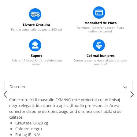
Mixere DJ
Mixere PA (Public Address)
Instalații audio
Modalitati de Plata
Livrare Gratuita
Boxe PA (Public Address)
Ramburs, Transfer bancar, Plata
Pentru comenzile de peste 500 Lei
online cu cardul.
Control Audio
Amplificatoare
Microfoane Desk
Suport
Cel mai bun pret
Accesorii
Asistență la achiziție - telefon sau
Contacteaza-ne daca ai gasit un pret
email
mai bun!
Playere Audio
MP3 & USB players
CD players
Descriere
Amplificatoare
Conectorul XLR masculin FXM/NO este proiectat cu un finisaj
Căști
negru elegant, ideal pentru aplicații audio profesionale. Acest
Sisteme asistență auditivă
conector dispune de 3 pini, asigurând o conexiune fiabilă și de
calitate.
Procesoare & Convertoare
Greutate: 0,028 kg
Culoare: negru
Efecte Lumini
Rating IP: N/A