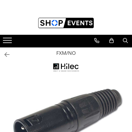
Toate Produsele
Articole petrecere
Memorii USB
Memorii USB din Lemn
FXM/NO
Memorii USB cu pix si cutie lemn
Memorii USB Cristal in Cutie
Memorie USB Stick dop de pluta
Memorie USB forma de inima lemn
Album Foto sau Guestbook
Audio GuestBook
Panou Foto
Props & Creativitate
Audio
Boxe