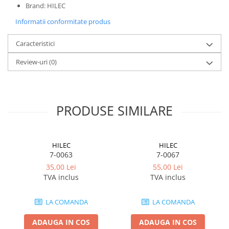
Lumini de scenă
Brand: HILEC
Proiectoare (LED fixe)
Informatii conformitate produs
Lumini Teatru
Caracteristici
Proiectoare PAR
Accesorii
Review-uri
(0)
Scanere
Moving head
Moving Spot
PRODUSE SIMILARE
Moving Wash
Moving Beam
Moving head hibrid (BSW)
HILEC
HILEC
Controlere
7-0063
7-0067
Controlere simple
35,00 Lei
55,00 Lei
TVA inclus
TVA inclus
Console DMX
Software DMX
LA COMANDA
LA COMANDA
Wireless DMX
Efecte de lumină
ADAUGA IN COS
ADAUGA IN COS