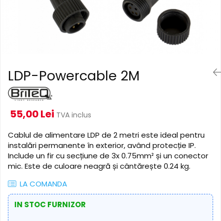
Cabluri de alimentare
Accesorii Microfoane
Software DMX
Conectori
Mixere audio
Wireless DMX
Conectori Pro
Efecte de lumină
Mixere pentru instalații
Conectori Standard
Mixere DJ
Globuri Disco
Legături de cabluri
Mixere PA (Public Address)
Lasere
LDP-Powercable 2M
Instalații audio
Efecte DJ & Club
Stroboscoape LED
Boxe PA (Public Address)
UV & Blacklight
Control Audio
55,00 Lei
TVA inclus
Lumină Arhitecturală
Amplificatoare
Microfoane Desk
Exterior
Cablul de alimentare LDP de 2 metri este ideal pentru
Accesorii
Interior
instalări permanente în exterior, având protecție IP.
Include un fir cu secțiune de 3x 0.75mm² și un conector
Playere Audio
Decor
mic. Este de culoare neagră și cântărește 0.24 kg.
Controler și alimentare
MP3 & USB players
Cabluri și accesorii
LA COMANDA
CD players
Lămpi
Amplificatoare
IN STOC FURNIZOR
​​Halogen
Căști