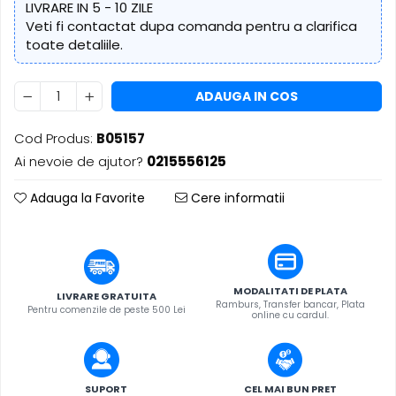
​​Descărcare
LIVRARE IN 5 - 10 ZILE
Sisteme asistență auditivă
Veti fi contactat dupa comanda pentru a clarifica
​​Lumină UV și neagră
Procesoare & Convertoare
toate detaliile.
Alimentare & Distribuție
Distribuitoare de putere
ADAUGA IN COS
Dimmer & Switch Packs
Cod Produs:
B05157
Ai nevoie de ajutor?
0215556125
Adauga la Favorite
Cere informatii
MODALITATI DE PLATA
LIVRARE GRATUITA
Ramburs, Transfer bancar, Plata
Pentru comenzile de peste 500 Lei
online cu cardul.
SUPORT
CEL MAI BUN PRET