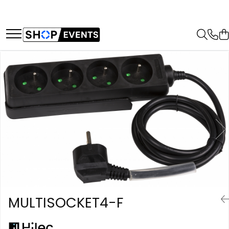
Articole petrecere
Audio
Efecte Lumini
Efecte Speciale
Cabluri și conectori
Stative
Case-uri
Memorii USB
Boxe
Lumini de scenă
Consumabile - Lichid
Cabluri asamblate
Stative pentru microfon
Case-uri Echipamente Audio
Memorii USB din Lemn
Boxe Pasive
Proiectoare (LED fixe)
Lichid de fum
Cabluri Audio & DMX
Stative pentru boxe
Case-uri Echipamente Lumini
Memorii USB cu pix si cutie lemn
Boxe Active
Lumini Teatru
Lichid Baloane
Standard
Stative pentru lumini
Case-uri Rack
Memorii USB Cristal in Cutie
Boxe Portabile
Proiectoare PAR
Lichid Zapada
Pro
Stative diverse
Case-uri Multifunctionale
Memorie USB Stick dop de pluta
Huse Boxe
Accesorii
Filtre lichid & Accesorii
Cabluri alimentare
Accesorii stative
Memorie USB forma de inima
Piese & componente - Boxe
Scanere
Masini Fum
Cabluri combinate
lemn
Accesorii & Hardware
Moving head
Cabluri computer
Masini Zapada
Album Foto sau Guestbook
Woofere
Moving Spot
Adaptoare
Masini Baloane
Audio GuestBook
Tweeters
Moving Wash
Adaptoare Pro
Masini CO2
Filtre audio
Moving Beam
Panou Foto
Adaptoare Standard
Masini artificii
Difuzoare coaxiale
Moving head hibrid (BSW)
Cabluri la rolă
Props & Creativitate
MULTISOCKET4-F
Ventilatoare
Microfoane
Controlere
Cabluri de semnal
Microfoane cu fir
Controlere simple
Cabluri boxe
Microfoane wireless
Console DMX