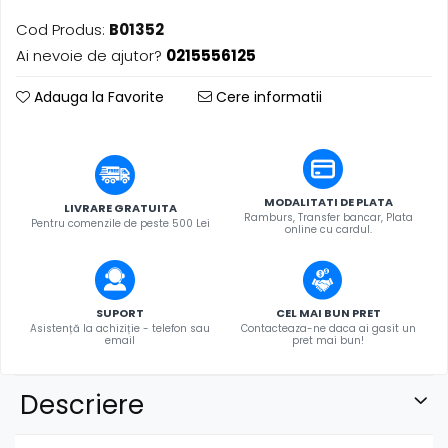
​​Descărcare
Sisteme asistență auditivă
Cod Produs:
B01352
​​Lumină UV și neagră
Procesoare & Convertoare
Ai nevoie de ajutor?
0215556125
Alimentare & Distribuție
Distribuitoare de putere
Adauga la Favorite
Cere informatii
Dimmer & Switch Packs
MODALITATI DE PLATA
LIVRARE GRATUITA
Ramburs, Transfer bancar, Plata
Pentru comenzile de peste 500 Lei
online cu cardul.
SUPORT
CEL MAI BUN PRET
Asistență la achiziție - telefon sau
Contacteaza-ne daca ai gasit un
email
pret mai bun!
Descriere