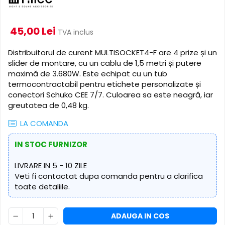
Cabluri de alimentare
Accesorii Microfoane
Software DMX
Conectori
Mixere audio
Wireless DMX
45,00 Lei
Conectori Pro
TVA inclus
Efecte de lumină
Mixere pentru instalații
Conectori Standard
Distribuitorul de curent MULTISOCKET4-F are 4 prize și un
Mixere DJ
Globuri Disco
Legături de cabluri
slider de montare, cu un cablu de 1,5 metri și putere
Mixere PA (Public Address)
Lasere
maximă de 3.680W. Este echipat cu un tub
Instalații audio
Efecte DJ & Club
termocontractabil pentru etichete personalizate și
Stroboscoape LED
conectori Schuko CEE 7/7. Culoarea sa este neagră, iar
Boxe PA (Public Address)
greutatea de 0,48 kg.
UV & Blacklight
Control Audio
Lumină Arhitecturală
Amplificatoare
LA COMANDA
Microfoane Desk
Exterior
IN STOC FURNIZOR
Accesorii
Interior
Playere Audio
Decor
LIVRARE IN 5 - 10 ZILE
Controler și alimentare
Veti fi contactat dupa comanda pentru a clarifica
MP3 & USB players
toate detaliile.
Cabluri și accesorii
CD players
Lămpi
Amplificatoare
​​Halogen
ADAUGA IN COS
Căști