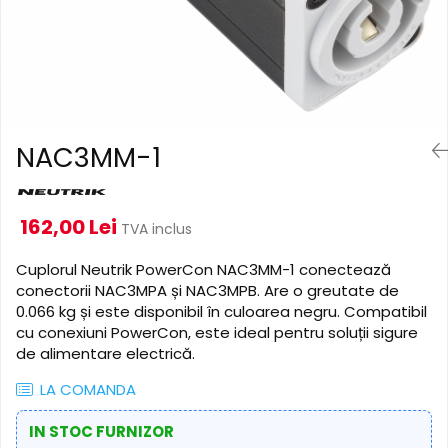
Cabluri de alimentare
Accesorii Microfoane
Software DMX
Conectori
Mixere audio
Wireless DMX
Conectori Pro
Efecte de lumină
Mixere pentru instalații
Conectori Standard
Mixere DJ
Globuri Disco
Legături de cabluri
Mixere PA (Public Address)
Lasere
NAC3MM-1
Instalații audio
Efecte DJ & Club
Stroboscoape LED
Boxe PA (Public Address)
UV & Blacklight
Control Audio
162,00 Lei
TVA inclus
Lumină Arhitecturală
Amplificatoare
Microfoane Desk
Exterior
Cuplorul Neutrik PowerCon NAC3MM-1 conectează
conectorii NAC3MPA și NAC3MPB. Are o greutate de
Accesorii
Interior
0.066 kg și este disponibil în culoarea negru. Compatibil
Playere Audio
Decor
cu conexiuni PowerCon, este ideal pentru soluții sigure
Controler și alimentare
MP3 & USB players
de alimentare electrică.
Cabluri și accesorii
CD players
LA COMANDA
Lămpi
Amplificatoare
​​Halogen
IN STOC FURNIZOR
Căști