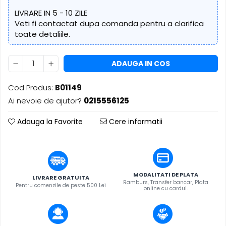
​​Descărcare
Sisteme asistență auditivă
LIVRARE IN 5 - 10 ZILE
​​Lumină UV și neagră
Veti fi contactat dupa comanda pentru a clarifica
Procesoare & Convertoare
Alimentare & Distribuție
toate detaliile.
Distribuitoare de putere
Dimmer & Switch Packs
ADAUGA IN COS
Cod Produs:
B01149
Ai nevoie de ajutor?
0215556125
Adauga la Favorite
Cere informatii
MODALITATI DE PLATA
LIVRARE GRATUITA
Ramburs, Transfer bancar, Plata
Pentru comenzile de peste 500 Lei
online cu cardul.