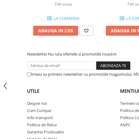
Lumini de scenă
TVA inclus
TVA in
Proiectoare (LED fixe)
LA COMANDA
LA CO
Lumini Teatru
Proiectoare PAR
ADAUGA IN COS
ADAUGA IN 
Accesorii
Scanere
Moving head
Newsletter
Nu rata ofertele si promotiile noastre
Moving Spot
Moving Wash
Vreau sa primesc newsletter cu promotiile magazinului. Af
Moving Beam
Moving head hibrid (BSW)
UTILE
MENTIU
Controlere
Controlere simple
Despre noi
Termeni si
Console DMX
Cum Cumpar
Politica d
Software DMX
Info transport
Politica C
Politica de Retur
ANPC
Wireless DMX
Garantia Produselor
Efecte de lumină