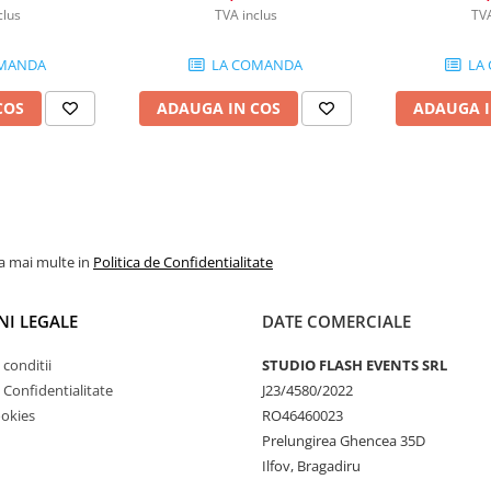
clus
TVA inclus
TVA
MANDA
LA COMANDA
LA
COS
ADAUGA IN COS
ADAUGA I
la mai multe in
Politica de Confidentialitate
NI LEGALE
DATE COMERCIALE
 conditii
STUDIO FLASH EVENTS SRL
e Confidentialitate
J23/4580/2022
ookies
RO46460023
Prelungirea Ghencea 35D
Ilfov, Bragadiru