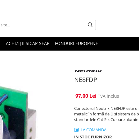
T
ACHIZIȚII SICAP-SEAP
FONDURI EUROPENE
NE8FDP
97,00 Lei
TVA inclus
Conectorul Neutrik NE8FDP este un 
metalic în formă de D și sistem de b
standardele Cat 5e. Culoare alumini
LA COMANDA
IN STOC FURNIZOR