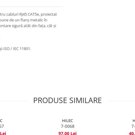
ru cabluri RJ45 CAT5e, proiectat
spune de un flanș metalic în
tare sigură atât din fața, cât și
.
i ISO / IEC 11801.
PRODUSE SIMILARE
EC
HILEC
H
67
7-0068
7
Lei
97,00 Lei
40,