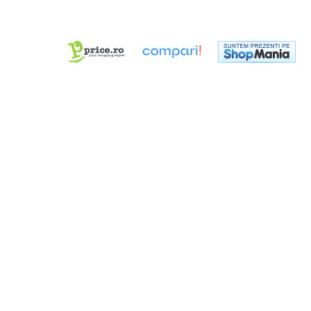
Dimmer & Switch Packs
Efecte Speciale
Consumabile - Lichid
Lichid de fum
Lichid Baloane
Lichid Zapada
Filtre lichid & Accesorii
Masini Fum
Masini Zapada
Masini Baloane
Masini CO2
Masini artificii
Ventilatoare
Cabluri și conectori
Cabluri asamblate