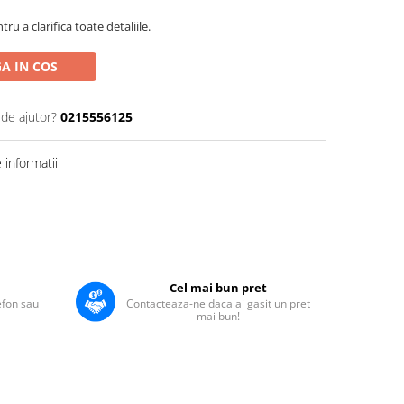
u a clarifica toate detaliile.
A IN COS
 de ajutor?
0215556125
informatii
Cel mai bun pret
lefon sau
Contacteaza-ne daca ai gasit un pret
mai bun!