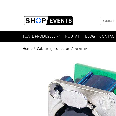
Toate Produsele
Articole petrecere
Memorii USB
TOATE PRODUSELE
NOUTATI
BLOG
CONTAC
Memorii USB din Lemn
Home /
Cabluri și conectori /
NE8FDP
Memorii USB cu pix si cutie lemn
Memorii USB Cristal in Cutie
Memorie USB Stick dop de pluta
Memorie USB forma de inima lemn
Album Foto sau Guestbook
Audio GuestBook
Panou Foto
Props & Creativitate
Audio
Boxe