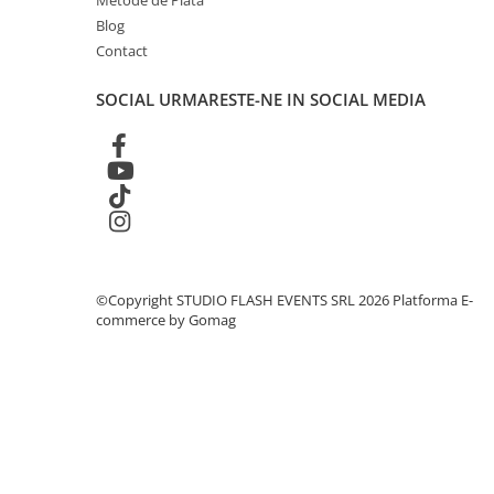
Metode de Plata
Globuri Disco
Blog
Lasere
Contact
Efecte DJ & Club
SOCIAL
URMARESTE-NE IN SOCIAL MEDIA
Stroboscoape LED
UV & Blacklight
Lumină Arhitecturală
Exterior
Interior
Decor
Controler și alimentare
©Copyright STUDIO FLASH EVENTS SRL 2026
Platforma E-
Cabluri și accesorii
commerce by Gomag
Lămpi
​​Halogen
​​Descărcare
​​Lumină UV și neagră
Alimentare & Distribuție
Distribuitoare de putere