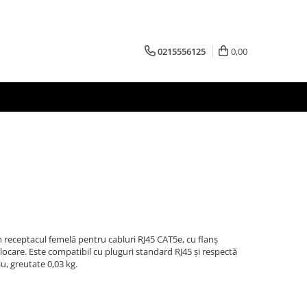
0215556125
0,00
receptacul femelă pentru cabluri RJ45 CAT5e, cu flanș
locare. Este compatibil cu pluguri standard RJ45 și respectă
u, greutate 0,03 kg.