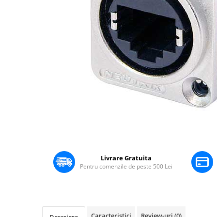
Boxe Pasive
Boxe Active
Boxe Portabile
Huse Boxe
Piese & componente - Boxe
Accesorii & Hardware
Woofere
Tweeters
Filtre audio
Difuzoare coaxiale
Distribuie
Microfoane
pe
Microfoane cu fir
Facebook
Livrare Gratuita
Microfoane wireless
Pentru comenzile de peste 500 Lei
Accesorii Microfoane
Mixere audio
Mixere pentru instalații
Caracteristici
Review-uri
(0)