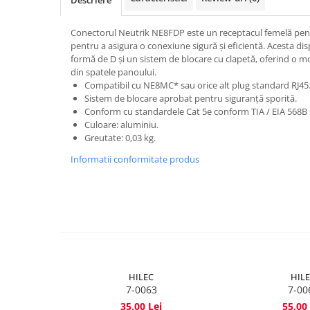
Descriere
Mixere DJ
Mixere PA (Public Address)
Conectorul Neutrik NE8FDP este un receptacul femelă pent
Instalații audio
pentru a asigura o conexiune sigură și eficientă. Acesta di
formă de D și un sistem de blocare cu clapetă, oferind o mon
Boxe PA (Public Address)
din spatele panoului.
Control Audio
Compatibil cu NE8MC* sau orice alt plug standard RJ45
Amplificatoare
Sistem de blocare aprobat pentru siguranță sporită.
Conform cu standardele Cat 5e conform TIA / EIA 568B ș
Microfoane Desk
Culoare: aluminiu.
Accesorii
Greutate: 0,03 kg.
Playere Audio
Informatii conformitate produs
MP3 & USB players
CD players
Amplificatoare
Căști
Sisteme asistență auditivă
Procesoare & Convertoare
HILEC
HIL
7-0063
7-00
Efecte Lumini
35,00 Lei
55,00 