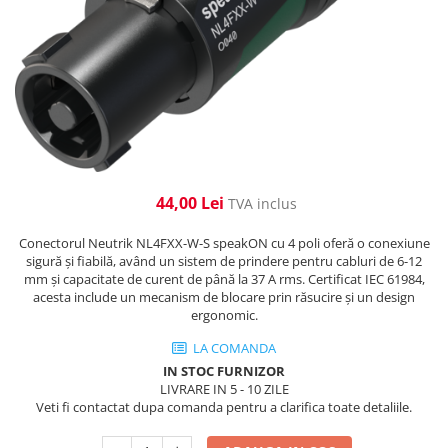
Cabluri de alimentare
Accesorii Microfoane
Software DMX
Conectori
Mixere audio
Wireless DMX
Conectori Pro
Efecte de lumină
Mixere pentru instalații
Conectori Standard
Mixere DJ
Globuri Disco
Legături de cabluri
Mixere PA (Public Address)
Lasere
Instalații audio
Efecte DJ & Club
Stroboscoape LED
Boxe PA (Public Address)
44,00 Lei
TVA inclus
UV & Blacklight
Control Audio
Lumină Arhitecturală
Amplificatoare
Conectorul Neutrik NL4FXX-W-S speakON cu 4 poli oferă o conexiune
sigură și fiabilă, având un sistem de prindere pentru cabluri de 6-12
Microfoane Desk
Exterior
mm și capacitate de curent de până la 37 A rms. Certificat IEC 61984,
Accesorii
Interior
acesta include un mecanism de blocare prin răsucire și un design
ergonomic.
Playere Audio
Decor
Controler și alimentare
LA COMANDA
MP3 & USB players
Cabluri și accesorii
IN STOC FURNIZOR
CD players
LIVRARE IN 5 - 10 ZILE
Lămpi
Amplificatoare
Veti fi contactat dupa comanda pentru a clarifica toate detaliile.
​​Halogen
Căști