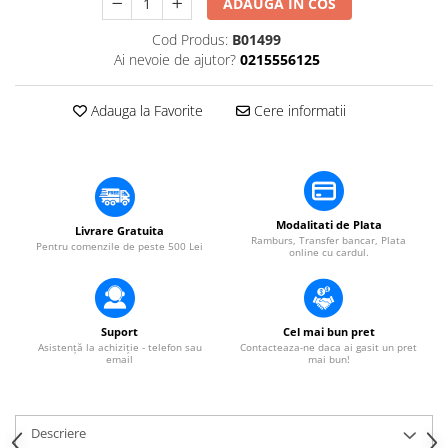
ADAUGA IN COS
​​Descărcare
Sisteme asistență auditivă
​​Lumină UV și neagră
Cod Produs:
B01499
Procesoare & Convertoare
Alimentare & Distribuție
Ai nevoie de ajutor?
0215556125
Distribuitoare de putere
Adauga la Favorite
Cere informatii
Dimmer & Switch Packs
Modalitati de Plata
Livrare Gratuita
Ramburs, Transfer bancar, Plata
Pentru comenzile de peste 500 Lei
online cu cardul.
Suport
Cel mai bun pret
Asistență la achiziție - telefon sau
Contacteaza-ne daca ai gasit un pret
email
mai bun!
Descriere