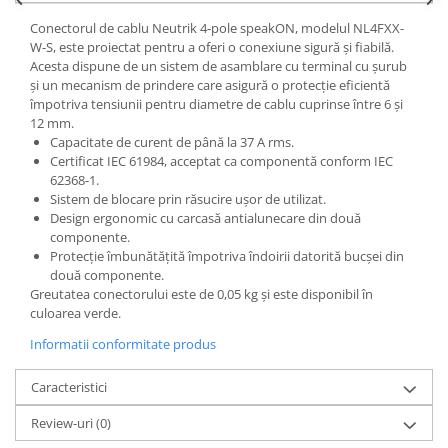
Conectorul de cablu Neutrik 4-pole speakON, modelul NL4FXX-
W-S, este proiectat pentru a oferi o conexiune sigură și fiabilă.
Acesta dispune de un sistem de asamblare cu terminal cu șurub
și un mecanism de prindere care asigură o protecție eficientă
împotriva tensiunii pentru diametre de cablu cuprinse între 6 și
12 mm.
Capacitate de curent de până la 37 A rms.
Certificat IEC 61984, acceptat ca componentă conform IEC
62368-1.
Sistem de blocare prin răsucire ușor de utilizat.
Design ergonomic cu carcasă antialunecare din două
componente.
Protecție îmbunătățită împotriva îndoirii datorită bucșei din
două componente.
Greutatea conectorului este de 0,05 kg și este disponibil în
culoarea verde.
Informatii conformitate produs
Caracteristici
Review-uri
(0)