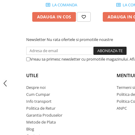
Lumini de scenă
LA COMANDA
LA CO
Proiectoare (LED fixe)
ADAUGA IN COS
ADAUGA IN 
Lumini Teatru
Proiectoare PAR
Accesorii
Newsletter
Nu rata ofertele si promotiile noastre
Scanere
Moving head
Moving Spot
Vreau sa primesc newsletter cu promotiile magazinului. Af
Moving Wash
Moving Beam
UTILE
MENTIU
Moving head hibrid (BSW)
Despre noi
Termeni si
Controlere
Cum Cumpar
Politica d
Controlere simple
Info transport
Politica C
Console DMX
Politica de Retur
ANPC
Software DMX
Garantia Produselor
Wireless DMX
Metode de Plata
Blog
Efecte de lumină