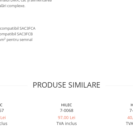
mnalul DMX, cât și alimentarea
alări complexe.
N compatibil SAC3FCA
 compatibil SAC3FCB
4mm² pentru semnal
PRODUSE SIMILARE
EC
HILEC
H
67
7-0068
7
Lei
97,00 Lei
40
clus
TVA inclus
TVA