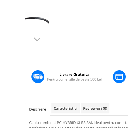
Boxe Pasive
Boxe Active
Boxe Portabile
Huse Boxe
Piese & componente - Boxe
Accesorii & Hardware
Distribuie
pe
Woofere
Facebook
Tweeters
Filtre audio
Livrare Gratuita
Difuzoare coaxiale
Pentru comenzile de peste 500 Lei
Microfoane
Microfoane cu fir
Microfoane wireless
Accesorii Microfoane
Caracteristici
Review-uri
(0)
Descriere
Mixere audio
Mixere pentru instalații
Cablu combinat PC-HYBRID-XLR3-3M, ideal pentru conectare