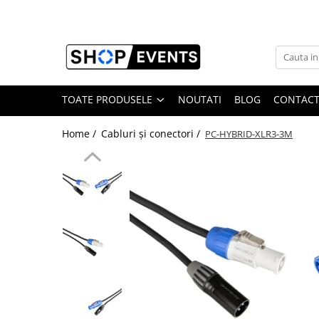
Toate Produsele
Articole petrecere
Memorii USB
TOATE PRODUSELE
NOUTATI
BLOG
CONTAC
Memorii USB din Lemn
Home /
Cabluri și conectori /
PC-HYBRID-XLR3-3M
Memorii USB cu pix si cutie lemn
Memorii USB Cristal in Cutie
Memorie USB Stick dop de pluta
Memorie USB forma de inima lemn
Album Foto sau Guestbook
Audio GuestBook
Panou Foto
Props & Creativitate
Audio
Boxe