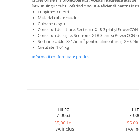
profesionale și a proiectoarelor. Acesta integrează atât se
Mixere DJ
într-un singur cablu, oferind o soluție eficientă pentru inst
Mixere PA (Public Address)
Lungime: 3 metri
Instalații audio
Material cablu: cauciuc
Culoare: negru
Boxe PA (Public Address)
Conectori de intrare: Seetronic XLR 3 pini și PowerCO
Control Audio
Conectori de ieșire: Seetronic XLR 3 pini și PowerCON
Secțiune cablu: 3x1.5mm² pentru alimentare și 2x0.2
Amplificatoare
Greutate: 1.04 kg
Microfoane Desk
Informatii conformitate produs
Accesorii
Playere Audio
MP3 & USB players
CD players
Amplificatoare
Căști
HILEC
HIL
Sisteme asistență auditivă
7-0063
7-00
Procesoare & Convertoare
35,00 Lei
55,00 
TVA inclus
TVA in
Efecte Lumini