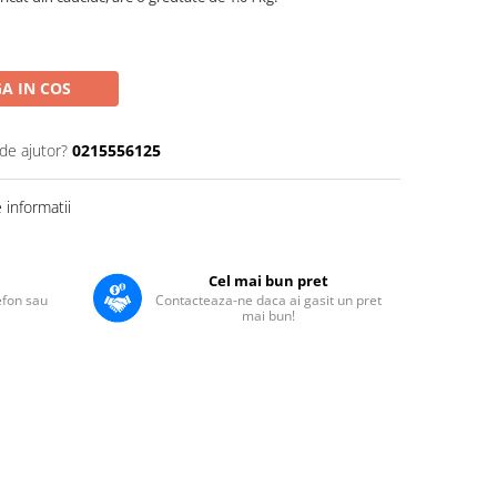
A IN COS
de ajutor?
0215556125
informatii
Cel mai bun pret
lefon sau
Contacteaza-ne daca ai gasit un pret
mai bun!