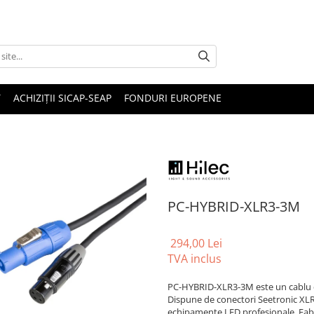
T
ACHIZIȚII SICAP-SEAP
FONDURI EUROPENE
PC-HYBRID-XLR3-3M
294,00 Lei
TVA inclus
PC-HYBRID-XLR3-3M este un cablu c
Dispune de conectori Seetronic XLR 
echipamente LED profesionale. Fabri