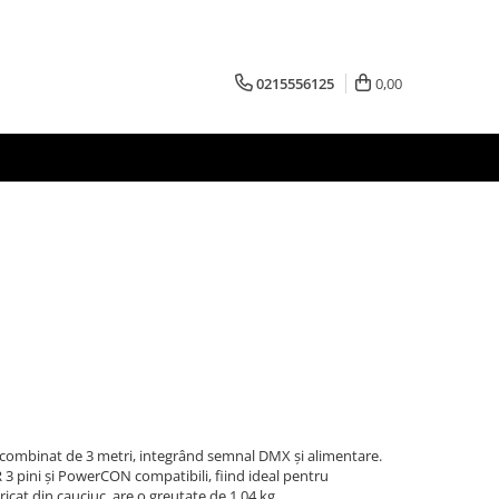
0215556125
0,00
ombinat de 3 metri, integrând semnal DMX și alimentare.
3 pini și PowerCON compatibili, fiind ideal pentru
cat din cauciuc, are o greutate de 1.04 kg.