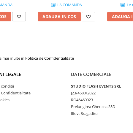
MANDA
LA COMANDA
LA
COS
ADAUGA IN COS
ADAUGA I
la mai multe in
Politica de Confidentialitate
NI LEGALE
DATE COMERCIALE
 conditii
STUDIO FLASH EVENTS SRL
e Confidentialitate
J23/4580/2022
ookies
RO46460023
Prelungirea Ghencea 35D
Ilfov, Bragadiru