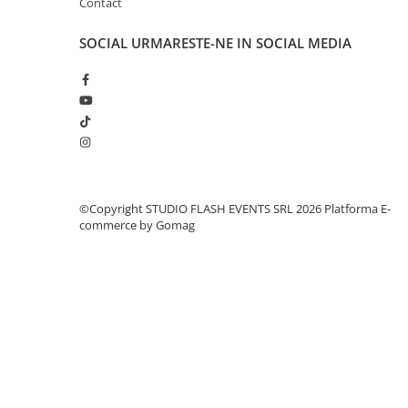
Contact
Globuri Disco
Lasere
SOCIAL
URMARESTE-NE IN SOCIAL MEDIA
Efecte DJ & Club
Stroboscoape LED
UV & Blacklight
Lumină Arhitecturală
Exterior
Interior
Decor
©Copyright STUDIO FLASH EVENTS SRL 2026
Platforma E-
commerce by Gomag
Controler și alimentare
Cabluri și accesorii
Lămpi
​​Halogen
​​Descărcare
​​Lumină UV și neagră
Alimentare & Distribuție
Distribuitoare de putere