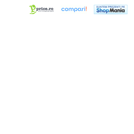
Dimmer & Switch Packs
Efecte Speciale
Consumabile - Lichid
Lichid de fum
Lichid Baloane
Lichid Zapada
Filtre lichid & Accesorii
Masini Fum
Masini Zapada
Masini Baloane
Masini CO2
Masini artificii
Ventilatoare
Cabluri și conectori
Cabluri asamblate