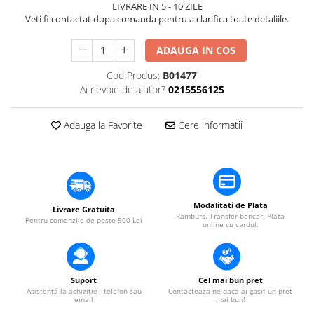
​​Descărcare
LIVRARE IN 5 - 10 ZILE
Sisteme asistență auditivă
Veti fi contactat dupa comanda pentru a clarifica toate detaliile.
​​Lumină UV și neagră
Procesoare & Convertoare
Alimentare & Distribuție
ADAUGA IN COS
Distribuitoare de putere
Cod Produs:
B01477
Dimmer & Switch Packs
Ai nevoie de ajutor?
0215556125
Adauga la Favorite
Cere informatii
Modalitati de Plata
Livrare Gratuita
Ramburs, Transfer bancar, Plata
Pentru comenzile de peste 500 Lei
online cu cardul.
Suport
Cel mai bun pret
Asistență la achiziție - telefon sau
Contacteaza-ne daca ai gasit un pret
email
mai bun!