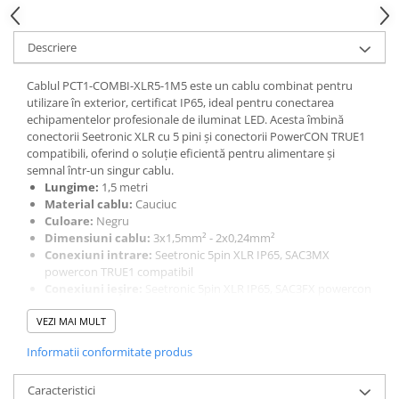
Descriere
Cablul PCT1-COMBI-XLR5-1M5 este un cablu combinat pentru
utilizare în exterior, certificat IP65, ideal pentru conectarea
echipamentelor profesionale de iluminat LED. Acesta îmbină
conectorii Seetronic XLR cu 5 pini și conectorii PowerCON TRUE1
compatibili, oferind o soluție eficientă pentru alimentare și
semnal într-un singur cablu.
Lungime:
1,5 metri
Material cablu:
Cauciuc
Culoare:
Negru
Dimensiuni cablu:
3x1,5mm² - 2x0,24mm²
Conexiuni intrare:
Seetronic 5pin XLR IP65, SAC3MX
powercon TRUE1 compatibil
Conexiuni ieșire:
Seetronic 5pin XLR IP65, SAC3FX powercon
TRUE1 compatibil
VEZI MAI MULT
Greutate:
0,42 kg
Informatii conformitate produs
Caracteristici