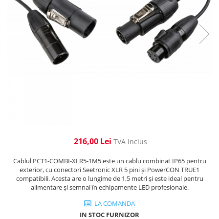
Cabluri de alimentare
Accesorii Microfoane
Software DMX
Conectori
Mixere audio
Wireless DMX
Conectori Pro
Efecte de lumină
Mixere pentru instalații
Conectori Standard
Mixere DJ
Globuri Disco
Legături de cabluri
Mixere PA (Public Address)
Lasere
Instalații audio
Efecte DJ & Club
Stroboscoape LED
Boxe PA (Public Address)
UV & Blacklight
Control Audio
Lumină Arhitecturală
Amplificatoare
Microfoane Desk
Exterior
216,00 Lei
TVA inclus
Accesorii
Interior
Playere Audio
Decor
Cablul PCT1-COMBI-XLR5-1M5 este un cablu combinat IP65 pentru
Controler și alimentare
exterior, cu conectori Seetronic XLR 5 pini și PowerCON TRUE1
MP3 & USB players
compatibili. Acesta are o lungime de 1,5 metri și este ideal pentru
Cabluri și accesorii
CD players
alimentare și semnal în echipamente LED profesionale.
Lămpi
Amplificatoare
LA COMANDA
​​Halogen
Căști
IN STOC FURNIZOR