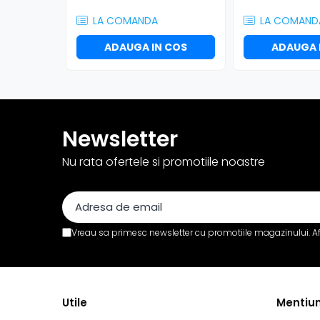
Efecte de lumină
LA COMANDA
LA COMAND
Globuri Disco
Lasere
ADAUGA IN COS
ADAUGA 
Efecte DJ & Club
Stroboscoape LED
UV & Blacklight
Lumină Arhitecturală
Newsletter
Exterior
Interior
Nu rata ofertele si promotiile noastre
Decor
Controler și alimentare
Cabluri și accesorii
Lămpi
Vreau sa primesc newsletter cu promotiile magazinului. A
​​Halogen
​​Descărcare
​​Lumină UV și neagră
Utile
Mentiun
Alimentare & Distribuție