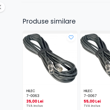
Lumini de scenă
Proiectoare (LED fixe)
Produse similare
Lumini Teatru
Proiectoare PAR
Accesorii
Scanere
Moving head
Moving Spot
Moving Wash
Moving Beam
Moving head hibrid (BSW)
Controlere
Controlere simple
HILEC
HILEC
Console DMX
7-0063
7-0067
Software DMX
35,00 Lei
55,00 Lei
Wireless DMX
TVA inclus
TVA inclus