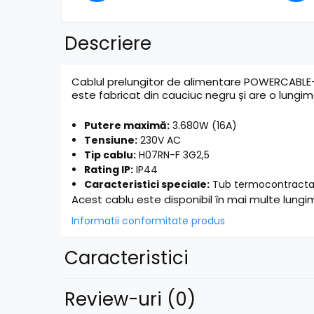
Mixere pentru instalații
Mixere DJ
Mixere PA (Public Address)
Descriere
Instalații audio
Boxe PA (Public Address)
Cablul prelungitor de alimentare POWERCABLE-3G
Control Audio
este fabricat din cauciuc negru și are o lungim
Amplificatoare
Putere maximă:
3.680W (16A)
Microfoane Desk
Tensiune:
230V AC
Accesorii
Tip cablu:
H07RN-F 3G2,5
Playere Audio
Rating IP:
IP44
Caracteristici speciale:
Tub termocontractabi
MP3 & USB players
Acest cablu este disponibil în mai multe lungimi,
CD players
Informatii conformitate produs
Amplificatoare
Căști
Caracteristici
Sisteme asistență auditivă
Procesoare & Convertoare
Review-uri
(0)
Efecte Lumini