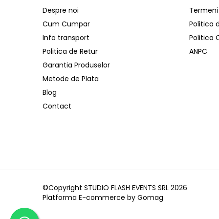
Distribuitoare de putere
Despre noi
Termeni s
Dimmer & Switch Packs
Cum Cumpar
Politica 
Efecte Speciale
Info transport
Politica
Consumabile - Lichid
Politica de Retur
ANPC
Lichid de fum
Garantia Produselor
Lichid Baloane
Metode de Plata
Lichid Zapada
Blog
Filtre lichid & Accesorii
Contact
Masini Fum
Masini Zapada
Masini Baloane
Masini CO2
Masini artificii
Ventilatoare
©Copyright STUDIO FLASH EVENTS SRL 2026
Platforma E-commerce by Gomag
Cabluri și conectori
Cabluri asamblate