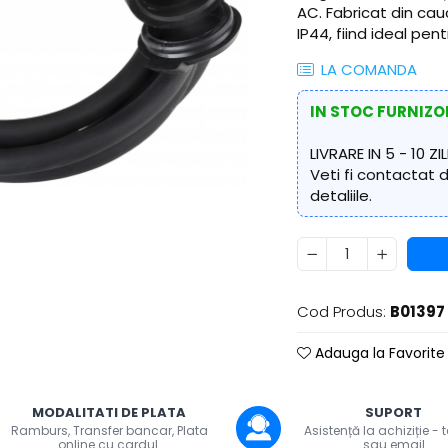
AC. Fabricat din cau
IP44, fiind ideal pentr
LA COMANDA
IN STOC FURNIZO
LIVRARE IN 5 - 10 ZIL
Veti fi contactat
detaliile.
uie
ook
Cod Produs:
B01397
Adauga la Favorite
MODALITATI DE PLATA
SUPORT
Ramburs, Transfer bancar, Plata
Asistență la achiziție - 
online cu cardul.
sau email