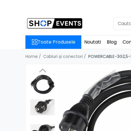
Toate Produsele
Articole petrecere
Memorii USB
Toate Produsele
Noutati
Blog
Con
Memorii USB din Lemn
Memorii USB cu pix si cutie lemn
Home /
Cabluri și conectori /
POWERCABLE-3G2,5-
Memorii USB Cristal in Cutie
Memorie USB Stick dop de pluta
Memorie USB forma de inima
lemn
Album Foto sau Guestbook
Audio GuestBook
Panou Foto
Props & Creativitate
Audio