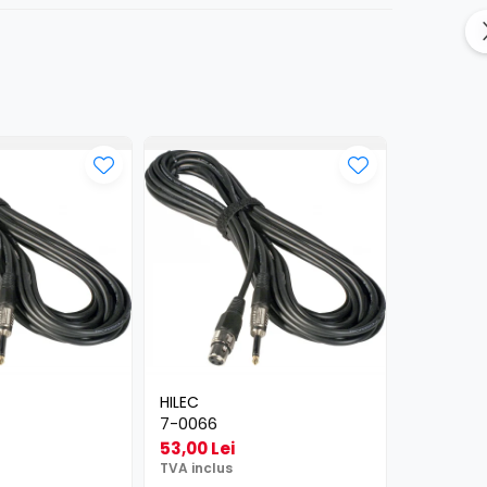
HILEC
HILEC
7-0066
2-0430
53,00 Lei
25,00 Le
TVA inclus
TVA inclus