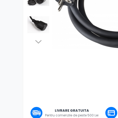
Boxe
Boxe Pasive
Boxe Active
Boxe Portabile
Huse Boxe
Piese & componente - Boxe
Accesorii & Hardware
Woofere
Distrib
pe
Tweeters
Faceb
Filtre audio
Difuzoare coaxiale
Microfoane
Microfoane cu fir
Microfoane wireless
Accesorii Microfoane
Mixere audio
LIVRARE GRATUITA
Pentru comenzile de peste 500 Lei