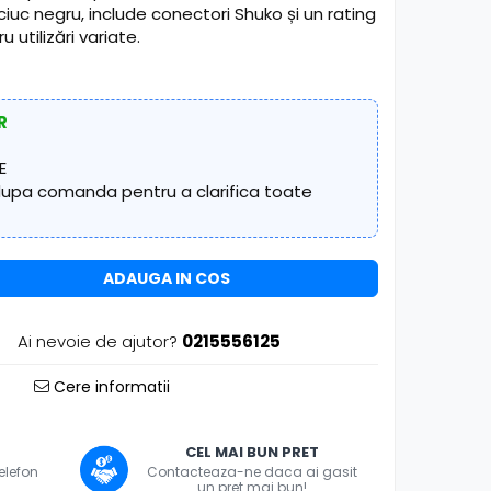
ciuc negru, include conectori Shuko și un rating
u utilizări variate.
R
E
 dupa comanda pentru a clarifica toate
ADAUGA IN COS
Ai nevoie de ajutor?
0215556125
Cere informatii
CEL MAI BUN PRET
telefon
Contacteaza-ne daca ai gasit
un pret mai bun!