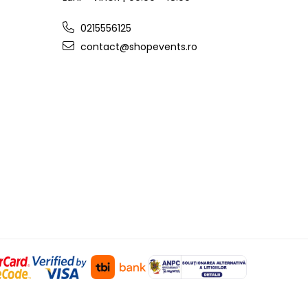
0215556125
contact@shopevents.ro