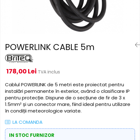
Cabluri de alimentare
Accesorii Microfoane
Software DMX
Conectori
Mixere audio
Wireless DMX
Conectori Pro
Efecte de lumină
Mixere pentru instalații
Conectori Standard
Mixere DJ
Globuri Disco
Legături de cabluri
Mixere PA (Public Address)
Lasere
POWERLINK CABLE 5m
Instalații audio
Efecte DJ & Club
Stroboscoape LED
Boxe PA (Public Address)
UV & Blacklight
Control Audio
178,00 Lei
TVA inclus
Lumină Arhitecturală
Amplificatoare
Microfoane Desk
Exterior
Cablul POWERLINK de 5 metri este proiectat pentru
instalări permanente în exterior, având o clasificare IP
Accesorii
Interior
pentru protecție. Dispune de o secțiune de fir de 3 x
Playere Audio
Decor
1.5mm² și un conector mare, fiind ideal pentru utilizare
Controler și alimentare
MP3 & USB players
în condiții meteorologice variate.
Cabluri și accesorii
CD players
LA COMANDA
Lămpi
Amplificatoare
​​Halogen
IN STOC FURNIZOR
Căști