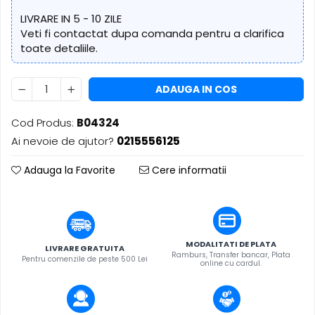
​​Descărcare
Sisteme asistență auditivă
LIVRARE IN 5 - 10 ZILE
​​Lumină UV și neagră
Veti fi contactat dupa comanda pentru a clarifica
Procesoare & Convertoare
Alimentare & Distribuție
toate detaliile.
Distribuitoare de putere
Dimmer & Switch Packs
ADAUGA IN COS
Cod Produs:
B04324
Ai nevoie de ajutor?
0215556125
Adauga la Favorite
Cere informatii
MODALITATI DE PLATA
LIVRARE GRATUITA
Ramburs, Transfer bancar, Plata
Pentru comenzile de peste 500 Lei
online cu cardul.