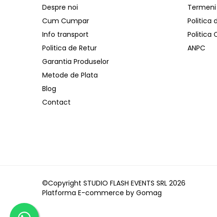
Despre noi
Termeni s
Distribuitoare de putere
Dimmer & Switch Packs
Cum Cumpar
Politica 
Efecte Speciale
Info transport
Politica
Consumabile - Lichid
Politica de Retur
ANPC
Lichid de fum
Garantia Produselor
Lichid Baloane
Metode de Plata
Lichid Zapada
Blog
Filtre lichid & Accesorii
Contact
Masini Fum
Masini Zapada
Masini Baloane
Masini CO2
Masini artificii
©Copyright STUDIO FLASH EVENTS SRL 2026
Ventilatoare
Platforma E-commerce by Gomag
Cabluri și conectori
Cabluri asamblate