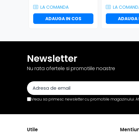
Efecte de lumină
LA COMANDA
LA COMAND
Globuri Disco
Lasere
ADAUGA IN COS
ADAUGA 
Efecte DJ & Club
Stroboscoape LED
UV & Blacklight
Lumină Arhitecturală
Newsletter
Exterior
Nu rata ofertele si promotiile noastre
Interior
Decor
Controler și alimentare
Cabluri și accesorii
Vreau sa primesc newsletter cu promotiile magazinului. A
Lămpi
​​Halogen
​​Descărcare
​​Lumină UV și neagră
Utile
Mentiun
Alimentare & Distribuție