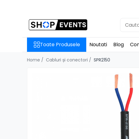
Toate Produsele
Articole petrecere
Memorii USB
Toate Produsele
Noutati
Blog
Con
Memorii USB din Lemn
Memorii USB cu pix si cutie lemn
Home /
Cabluri și conectori /
SPR2150
Memorii USB Cristal in Cutie
Memorie USB Stick dop de pluta
Memorie USB forma de inima
lemn
Album Foto sau Guestbook
Audio GuestBook
Panou Foto
Props & Creativitate
Audio