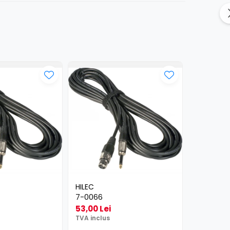
HILEC
HILEC
7-0066
2-0430
53,00 Lei
25,00 Le
TVA inclus
TVA inclus