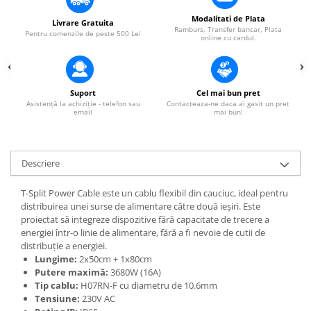
Modalitati de Plata
Livrare Gratuita
Ramburs, Transfer bancar, Plata
Pentru comenzile de peste 500 Lei
online cu cardul.
Suport
Cel mai bun pret
Asistență la achiziție - telefon sau
Contacteaza-ne daca ai gasit un pret
email
mai bun!
Descriere
T-Split Power Cable este un cablu flexibil din cauciuc, ideal pentru
distribuirea unei surse de alimentare către două ieșiri. Este
proiectat să integreze dispozitive fără capacitate de trecere a
energiei într-o linie de alimentare, fără a fi nevoie de cutii de
distribuție a energiei.
Lungime:
2x50cm + 1x80cm
Putere maximă:
3680W (16A)
Tip cablu:
H07RN-F cu diametru de 10.6mm
Tensiune:
230V AC