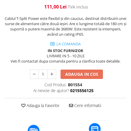
​​Descărcare
Sisteme asistență auditivă
111,00 Lei
TVA inclus
​​Lumină UV și neagră
Procesoare & Convertoare
Alimentare & Distribuție
Cablul T-Split Power este flexibil și din cauciuc, destinat distribuirii unei
surse de alimentare către două ieșiri. Are o lungime totală de 180 cm și
Distribuitoare de putere
suportă o putere maximă de 3680W. Este rezistent la intemperii,
Dimmer & Switch Packs
având un rating IP65.
LA COMANDA
IN STOC FURNIZOR
LIVRARE IN 5 - 10 ZILE
Veti fi contactat dupa comanda pentru a clarifica toate detaliile.
ADAUGA IN COS
Cod Produs:
B01554
Ai nevoie de ajutor?
0215556125
Adauga la Favorite
Cere informatii