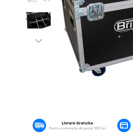
Boxe Pasive
Boxe Active
Boxe Portabile
Huse Boxe
Piese & componente - Boxe
Accesorii & Hardware
Woofere
Tweeters
Filtre audio
Difuzoare coaxiale
Microfoane
Microfoane cu fir
Microfoane wireless
Accesorii Microfoane
Distribuie
pe
Mixere audio
Facebook
Livrare Gratuita
Mixere pentru instalații
Pentru comenzile de peste 500 Lei