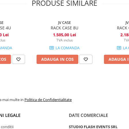
PRODUSE SIMILARE
SE
JV CASE
J
SE 4U
RACK CASE 8U
RACK 
0 Lei
1.505,00 Lei
2.18
clus
TVA inclus
TVA
MANDA
LA COMANDA
LA
COS
ADAUGA IN COS
ADAUGA I
la mai multe in
Politica de Confidentialitate
NI LEGALE
DATE COMERCIALE
 conditii
STUDIO FLASH EVENTS SRL