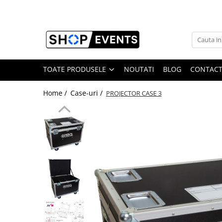
Toate Produsele
Articole petrecere
Memorii USB
TOATE PRODUSELE
NOUTATI
BLOG
CONTAC
Memorii USB din Lemn
Home /
Case-uri /
PROJECTOR CASE 3
Memorii USB cu pix si cutie lemn
Memorii USB Cristal in Cutie
Memorie USB Stick dop de pluta
Memorie USB forma de inima lemn
Album Foto sau Guestbook
Audio GuestBook
Panou Foto
Props & Creativitate
Audio
Boxe