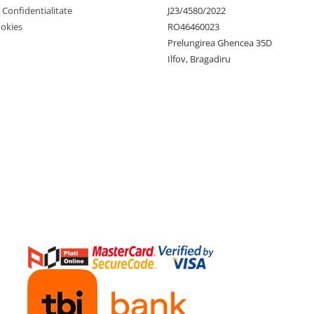
e Confidentialitate
J23/4580/2022
ookies
RO46460023
Prelungirea Ghencea 35D
Ilfov, Bragadiru