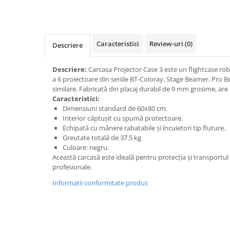
Mixere DJ
Mixere PA (Public Address)
Instalații audio
Caracteristici
Review-uri
(0)
Boxe PA (Public Address)
Descriere
Control Audio
Descriere:
Carcasa Projector Case 3 este un flightcase rob
Amplificatoare
a 6 proiectoare din seriile BT-Coloray, Stage Beamer, Pro 
Microfoane Desk
similare. Fabricată din placaj durabil de 9 mm grosime, are
Accesorii
Caracteristici:
Dimensiuni standard de 60x80 cm.
Playere Audio
Interior căptușit cu spumă protectoare.
MP3 & USB players
Echipată cu mânere rabatabile și încuietori tip fluture.
Greutate totală de 37.5 kg.
CD players
Culoare: negru.
Amplificatoare
Această carcasă este ideală pentru protecția și transportu
profesionale.
Căști
Informatii conformitate produs
Sisteme asistență auditivă
Procesoare & Convertoare
Efecte Lumini