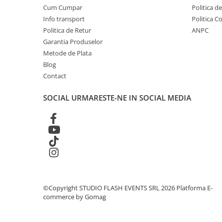
Globuri Disco
Cum Cumpar
Politica d
Lasere
Info transport
Politica C
Politica de Retur
ANPC
Efecte DJ & Club
Garantia Produselor
Stroboscoape LED
Metode de Plata
UV & Blacklight
Blog
Lumină Arhitecturală
Contact
Exterior
SOCIAL
URMARESTE-NE IN SOCIAL MEDIA
Interior
Decor
Controler și alimentare
Cabluri și accesorii
Lămpi
​​Halogen
​​Descărcare
©Copyright STUDIO FLASH EVENTS SRL 2026
Platforma E-
​​Lumină UV și neagră
commerce by Gomag
Alimentare & Distribuție
Distribuitoare de putere