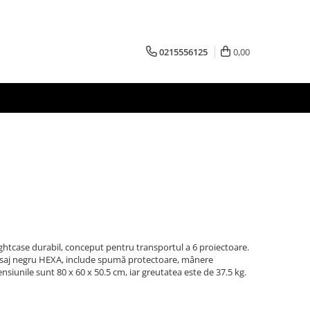
0215556125
0,00
ightcase durabil, conceput pentru transportul a 6 proiectoare.
nisaj negru HEXA, include spumă protectoare, mânere
ensiunile sunt 80 x 60 x 50.5 cm, iar greutatea este de 37.5 kg.