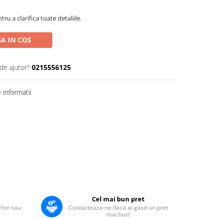
u a clarifica toate detaliile.
A IN COS
de ajutor?
0215556125
informatii
Cel mai bun pret
lefon sau
Contacteaza-ne daca ai gasit un pret
mai bun!