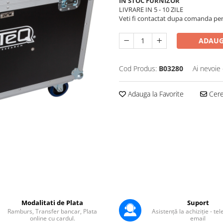
IN STOC FURNIZOR
LIVRARE IN 5 - 10 ZILE
Veti fi contactat dupa comanda pentr
ADAUG
Cod Produs:
B03280
Ai nevoie 
Adauga la Favorite
Cere 
Modalitati de Plata
Suport
Ramburs, Transfer bancar, Plata
Asistență la achiziție - te
online cu cardul.
email