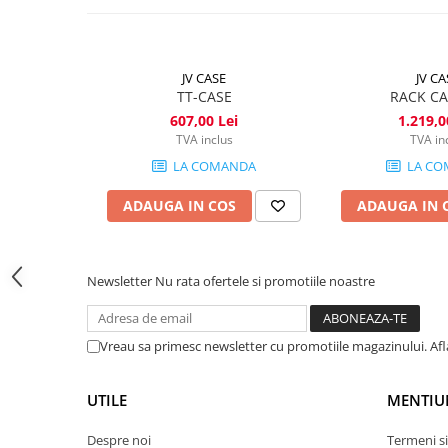
Lumini de scenă
Proiectoare (LED fixe)
Lumini Teatru
JV CASE
JV CA
Proiectoare PAR
TT-CASE
RACK CA
Accesorii
607,00 Lei
1.219,0
Scanere
TVA inclus
TVA in
Moving head
LA COMANDA
LA CO
Moving Spot
ADAUGA IN COS
ADAUGA IN 
Moving Wash
Moving Beam
Moving head hibrid (BSW)
Newsletter
Nu rata ofertele si promotiile noastre
Controlere
Controlere simple
Vreau sa primesc newsletter cu promotiile magazinului. Af
Console DMX
Software DMX
UTILE
MENTIU
Wireless DMX
Efecte de lumină
Despre noi
Termeni si