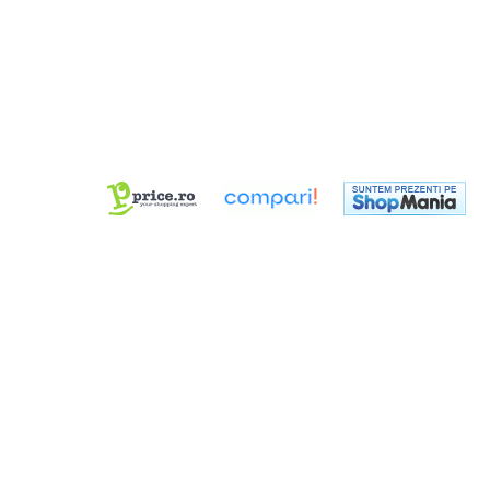
Dimmer & Switch Packs
Efecte Speciale
Consumabile - Lichid
Lichid de fum
Lichid Baloane
Lichid Zapada
Filtre lichid & Accesorii
Masini Fum
Masini Zapada
Masini Baloane
Masini CO2
Masini artificii
Ventilatoare
Cabluri și conectori
Cabluri asamblate