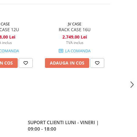
V CASE
JV CASE
CASE 12U
RACK CASE 16U
RA
8,00 Lei
2.749,00 Lei
 inclus
TVA inclus
 COMANDA
LA COMANDA
N COS
ADAUGA IN COS
ADAUG
SUPORT CLIENTI
LUNI - VINERI |
09:00 - 18:00