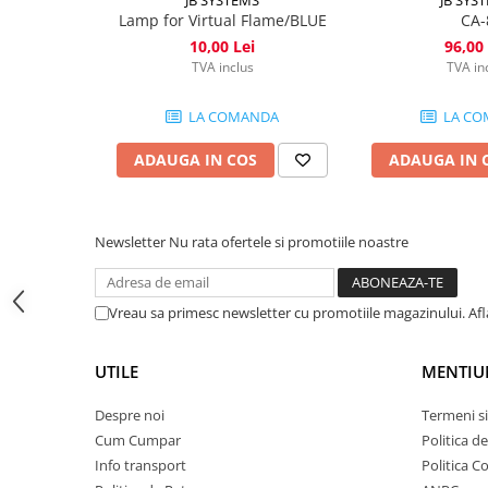
Lumini de scenă
Lamp for Virtual Flame/BLUE
CA-
Proiectoare (LED fixe)
10,00 Lei
96,00 
Lumini Teatru
TVA inclus
TVA in
Proiectoare PAR
LA COMANDA
LA CO
Accesorii
Scanere
ADAUGA IN COS
ADAUGA IN 
Moving head
Moving Spot
Moving Wash
Newsletter
Nu rata ofertele si promotiile noastre
Moving Beam
Moving head hibrid (BSW)
Vreau sa primesc newsletter cu promotiile magazinului. Af
Controlere
Controlere simple
UTILE
MENTIU
Console DMX
Software DMX
Despre noi
Termeni si
Wireless DMX
Cum Cumpar
Politica d
Info transport
Politica C
Efecte de lumină