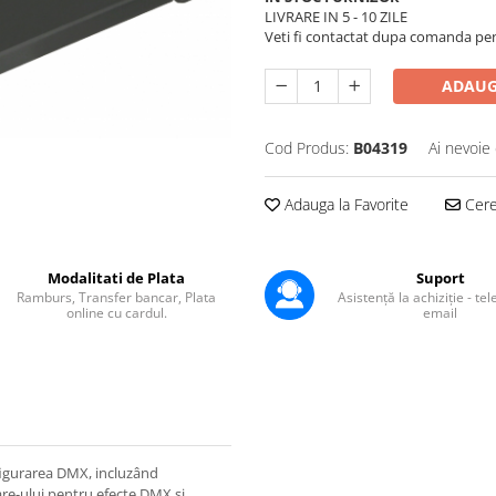
LIVRARE IN 5 - 10 ZILE
Veti fi contactat dupa comanda pentr
ADAUG
Cod Produs:
B04319
Ai nevoie 
Adauga la Favorite
Cere 
Modalitati de Plata
Suport
Ramburs, Transfer bancar, Plata
Asistență la achiziție - te
online cu cardul.
email
figurarea DMX, incluzând
re-ului pentru efecte DMX și