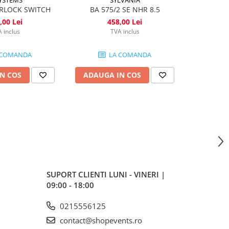
ERLOCK SWITCH
BA 575/2 SE NHR 8.5
SCM-1
,00 Lei
458,00 Lei
1
 inclus
TVA inclus
 COMANDA
LA COMANDA
N COS
ADAUGA IN COS
ADAUG
SUPORT CLIENTI
LUNI - VINERI |
09:00 - 18:00
0215556125
contact@shopevents.ro