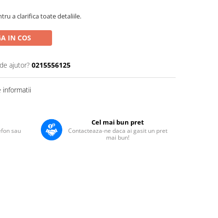
u a clarifica toate detaliile.
A IN COS
de ajutor?
0215556125
informatii
Cel mai bun pret
lefon sau
Contacteaza-ne daca ai gasit un pret
mai bun!