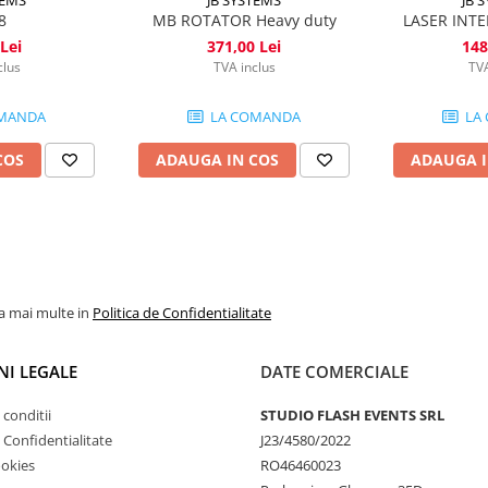
8
MB ROTATOR Heavy duty
LASER INT
Lei
371,00 Lei
148
clus
TVA inclus
TVA
MANDA
LA COMANDA
LA
COS
ADAUGA IN COS
ADAUGA I
la mai multe in
Politica de Confidentialitate
NI LEGALE
DATE COMERCIALE
 conditii
STUDIO FLASH EVENTS SRL
e Confidentialitate
J23/4580/2022
ookies
RO46460023