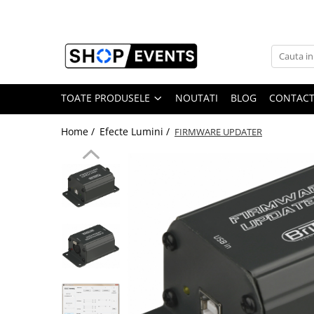
Toate Produsele
Articole petrecere
Memorii USB
TOATE PRODUSELE
NOUTATI
BLOG
CONTAC
Memorii USB din Lemn
Home /
Efecte Lumini /
FIRMWARE UPDATER
Memorii USB cu pix si cutie lemn
Memorii USB Cristal in Cutie
Memorie USB Stick dop de pluta
Memorie USB forma de inima lemn
Album Foto sau Guestbook
Audio GuestBook
Panou Foto
Props & Creativitate
Audio
Boxe