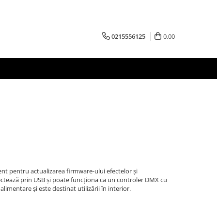
0215556125
0,00
t pentru actualizarea firmware-ului efectelor și
ctează prin USB și poate funcționa ca un controler DMX cu
imentare și este destinat utilizării în interior.