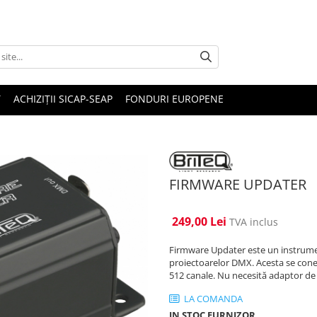
T
ACHIZIȚII SICAP-SEAP
FONDURI EUROPENE
FIRMWARE UPDATER
249,00 Lei
TVA inclus
Firmware Updater este un instrumen
proiectoarelor DMX. Acesta se cone
512 canale. Nu necesită adaptor de al
LA COMANDA
IN STOC FURNIZOR