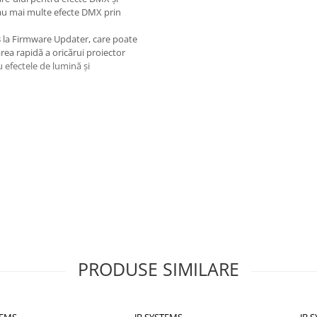
sau mai multe efecte DMX prin
 la Firmware Updater, care poate
area rapidă a oricărui proiector
efectele de lumină și
cați cu noi pentru a ști care
mneavoastră.
PRODUSE SIMILARE
TEMS
JB SYSTEMS
JB 