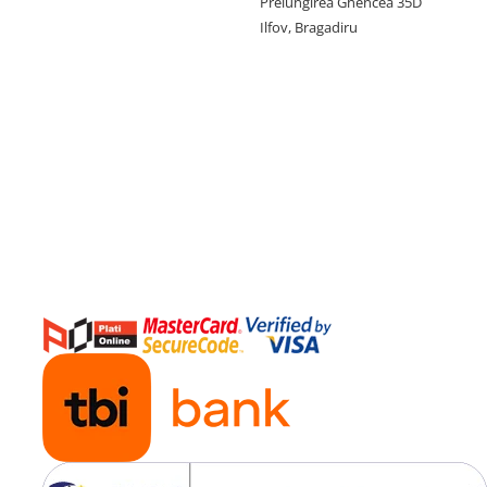
Prelungirea Ghencea 35D
Ilfov, Bragadiru