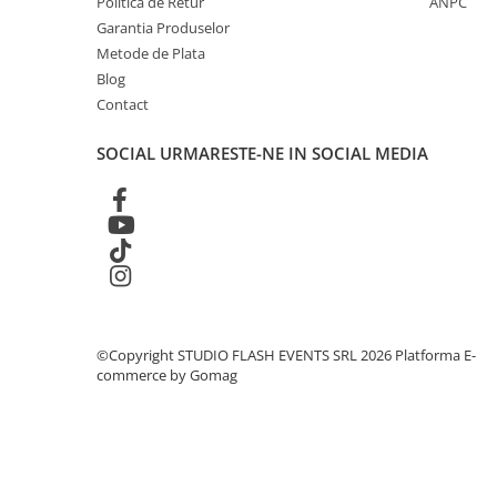
Politica de Retur
ANPC
Globuri Disco
Garantia Produselor
Lasere
Metode de Plata
Efecte DJ & Club
Blog
Stroboscoape LED
Contact
UV & Blacklight
SOCIAL
URMARESTE-NE IN SOCIAL MEDIA
Lumină Arhitecturală
Exterior
Interior
Decor
Controler și alimentare
Cabluri și accesorii
Lămpi
©Copyright STUDIO FLASH EVENTS SRL 2026
Platforma E-
​​Halogen
commerce by Gomag
​​Descărcare
​​Lumină UV și neagră
Alimentare & Distribuție
Distribuitoare de putere