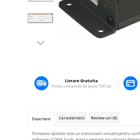
Boxe Pasive
Boxe Active
Boxe Portabile
Huse Boxe
Piese & componente - Boxe
Accesorii & Hardware
Distribuie
pe
Woofere
Facebook
Tweeters
Filtre audio
Livrare Gratuita
Difuzoare coaxiale
Pentru comenzile de peste 500 Lei
Microfoane
Microfoane cu fir
Microfoane wireless
Accesorii Microfoane
Caracteristici
Review-uri
(0)
Descriere
Mixere audio
Firmware Updater este un instrument versatil pentru con
Mixere pentru instalații
software-ul DMX Tools. Acesta permite actualizarea firmwa