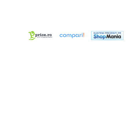
Dimmer & Switch Packs
Efecte Speciale
Consumabile - Lichid
Lichid de fum
Lichid Baloane
Lichid Zapada
Filtre lichid & Accesorii
Masini Fum
Masini Zapada
Masini Baloane
Masini CO2
Masini artificii
Ventilatoare
Cabluri și conectori
Cabluri asamblate