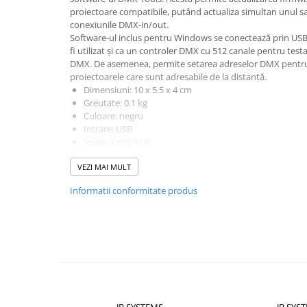
Mixere DJ
proiectoare compatibile, putând actualiza simultan unul 
Mixere PA (Public Address)
conexiunile DMX-in/out.
Software-ul inclus pentru Windows se conectează prin USB
Instalații audio
fi utilizat și ca un controler DMX cu 512 canale pentru test
Boxe PA (Public Address)
DMX. De asemenea, permite setarea adreselor DMX pentru 
proiectoarele care sunt adresabile de la distanță.
Control Audio
Dimensiuni: 10 x 5.5 x 4 cm
Amplificatoare
Greutate: 0.1 kg
Microfoane Desk
Culoare: negru
Intrare: USB
Accesorii
Ieşire: 3 pini XLR
Playere Audio
Nu necesită adaptor de alimentare extern
VEZI MAI MULT
Rating IP: pentru utilizare în interior
MP3 & USB players
Atenție:
Există diferite modele de Firmware Updater. Verifi
CD players
Informatii conformitate produs
model este necesar pentru actualizarea proiectorului du
Amplificatoare
Căști
Sisteme asistență auditivă
Procesoare & Convertoare
Efecte Lumini
JB SYSTEMS
JB SYS