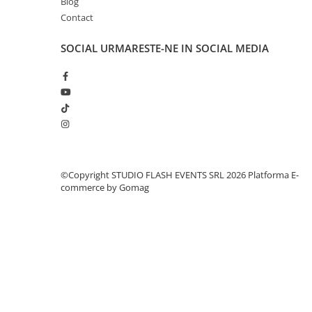
Blog
Dimmer & Switch Packs
Contact
Efecte Speciale
SOCIAL
URMARESTE-NE IN SOCIAL MEDIA
Consumabile - Lichid
Lichid de fum
Lichid Baloane
Lichid Zapada
Filtre lichid & Accesorii
Masini Fum
Masini Zapada
©Copyright STUDIO FLASH EVENTS SRL 2026
Platforma E-
commerce by Gomag
Masini Baloane
Masini CO2
Masini artificii
Ventilatoare
Cabluri și conectori
Cabluri asamblate