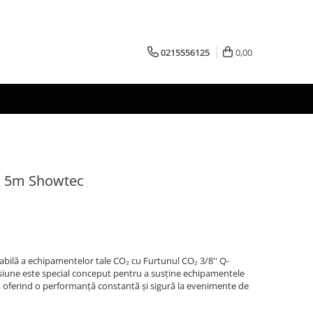
0215556125
0,00
k 5m Showtec
fiabilă a echipamentelor tale CO₂ cu Furtunul CO₂ 3/8'' Q-
esiune este special conceput pentru a susține echipamentele
, oferind o performanță constantă și sigură la evenimente de