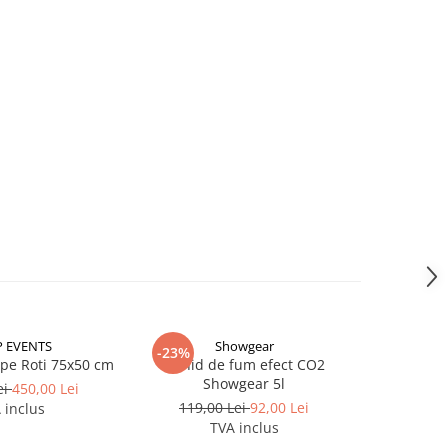
 EVENTS
Showgear
-23%
-5%
 pe Roti 75x50 cm
Lichid de fum efect CO2
Lichid de
Showgear 5l
ei
450,00 Lei
119,00 Lei
92,00 Lei
77,0
 inclus
TVA inclus