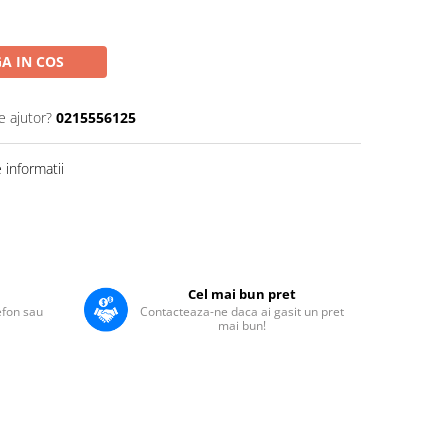
A IN COS
e ajutor?
0215556125
informatii
Cel mai bun pret
lefon sau
Contacteaza-ne daca ai gasit un pret
mai bun!