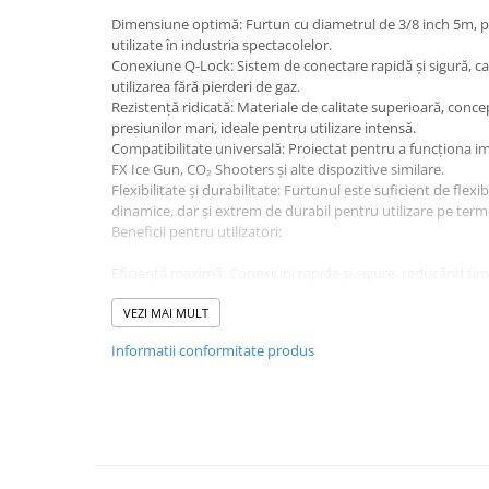
Mixere DJ
Dimensiune optimă: Furtun cu diametrul de 3/8 inch 5m, p
Mixere PA (Public Address)
utilizate în industria spectacolelor.
Instalații audio
Conexiune Q-Lock: Sistem de conectare rapidă și sigură, car
utilizarea fără pierderi de gaz.
Boxe PA (Public Address)
Rezistență ridicată: Materiale de calitate superioară, conce
Control Audio
presiunilor mari, ideale pentru utilizare intensă.
Compatibilitate universală: Proiectat pentru a funcționa
Amplificatoare
FX Ice Gun, CO₂ Shooters și alte dispozitive similare.
Microfoane Desk
Flexibilitate și durabilitate: Furtunul este suficient de flexibi
Accesorii
dinamice, dar și extrem de durabil pentru utilizare pe term
Beneficii pentru utilizatori:
Playere Audio
MP3 & USB players
Eficiență maximă: Conexiuni rapide și sigure, reducând ti
evenimente.
CD players
Performanță fără compromisuri: Asigură fluxul constant și
VEZI MAI MULT
Amplificatoare
spectaculoase.
Informatii conformitate produs
Siguranță și fiabilitate: Reduce riscul de scurgeri sau defec
Căști
etanș.
Sisteme asistență auditivă
Presiune maximă: 175 bar / 2537 psi
Raport de siguranță: 1: 4
Procesoare & Convertoare
Diametru intern: 9,7mm
Diametru exterior: 16,0 mm
Efecte Lumini
Min. Raza de îndoire: 60mm