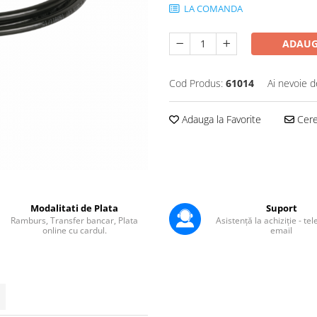
LA COMANDA
ADAUG
Cod Produs:
61014
Ai nevoie d
Adauga la Favorite
Cere 
Modalitati de Plata
Suport
Ramburs, Transfer bancar, Plata
Asistență la achiziție - te
online cu cardul.
email