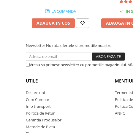
Globuri Disco
Lasere
LA COMANDA
IN 
Efecte DJ & Club
ADAUGA IN COS
ADAUGA IN 
Stroboscoape LED
UV & Blacklight
Lumină Arhitecturală
Newsletter
Nu rata ofertele si promotiile noastre
Exterior
Interior
Vreau sa primesc newsletter cu promotiile magazinului. Af
Decor
Controler și alimentare
UTILE
MENTIU
Cabluri și accesorii
Lămpi
Despre noi
Termeni si
​​Halogen
Cum Cumpar
Politica d
Info transport
Politica C
​​Descărcare
Politica de Retur
ANPC
​​Lumină UV și neagră
Garantia Produselor
Alimentare & Distribuție
Metode de Plata
Distribuitoare de putere