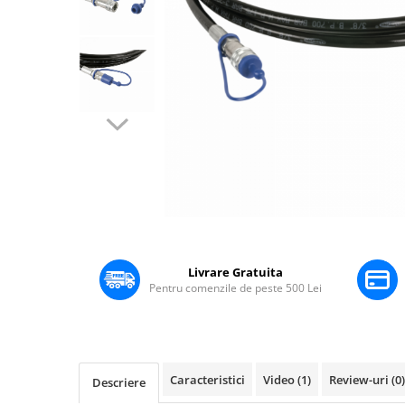
Boxe Pasive
Boxe Active
Boxe Portabile
Huse Boxe
Piese & componente - Boxe
Accesorii & Hardware
Woofere
Tweeters
Filtre audio
Distribuie
Difuzoare coaxiale
pe
Microfoane
Facebook
Livrare Gratuita
Microfoane cu fir
Pentru comenzile de peste 500 Lei
Microfoane wireless
Accesorii Microfoane
Mixere audio
Caracteristici
Video
(1)
Review-uri
(0)
Descriere
Mixere pentru instalații