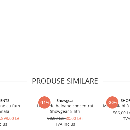
PRODUSE SIMILARE
VENTS
Showgear
SHOP
-11%
-20%
ane cu fum
Lichid de baloane concentrat
Masă Pliabilă
onala
Showgear 5 litri
566,00 L
.899,00 Lei
90,00 Lei
80,00 Lei
TVA
clus
TVA inclus