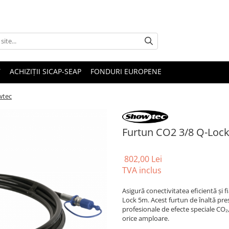
T
ACHIZIȚII SICAP-SEAP
FONDURI EUROPENE
wtec
Furtun CO2 3/8 Q-Loc
802,00 Lei
TVA inclus
Asigură conectivitatea eficientă și 
Lock 5m. Acest furtun de înaltă pr
profesionale de efecte speciale CO₂
orice amploare.