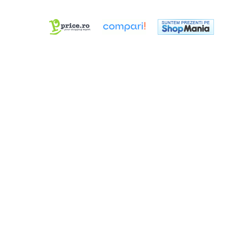
Cabluri Audio & DMX
Standard
Pro
Cabluri alimentare
Cabluri combinate
Cabluri computer
Adaptoare
Adaptoare Pro
Adaptoare Standard
Cabluri la rolă
Cabluri de semnal
Cabluri boxe
Cabluri de alimentare
Conectori
Conectori Pro
Conectori Standard
Legături de cabluri