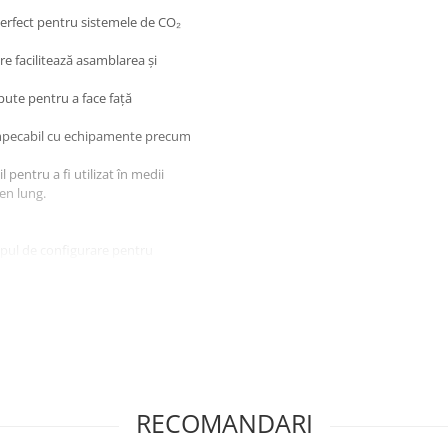
erfect pentru sistemele de CO₂
e facilitează asamblarea și
pute pentru a face față
 impecabil cu echipamente precum
l pentru a fi utilizat în medii
en lung.
mpul de configurare pentru
 sigur de CO₂ pentru efecte
țiuni datorită designului robust și
RECOMANDARI