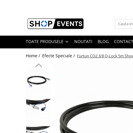
Toate Produsele
Articole petrecere
Memorii USB
TOATE PRODUSELE
NOUTATI
BLOG
CONTAC
Memorii USB din Lemn
Home /
Efecte Speciale /
Furtun CO2 3/8 Q-Lock 5m Sho
Memorii USB cu pix si cutie lemn
Memorii USB Cristal in Cutie
Memorie USB Stick dop de pluta
Memorie USB forma de inima lemn
Album Foto sau Guestbook
Audio GuestBook
Panou Foto
Props & Creativitate
Audio
Boxe