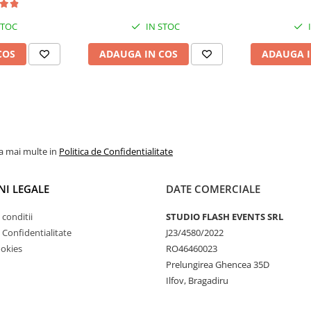
STOC
IN STOC
COS
ADAUGA IN COS
ADAUGA I
la mai multe in
Politica de Confidentialitate
NI LEGALE
DATE COMERCIALE
 conditii
STUDIO FLASH EVENTS SRL
e Confidentialitate
J23/4580/2022
ookies
RO46460023
Prelungirea Ghencea 35D
Ilfov, Bragadiru