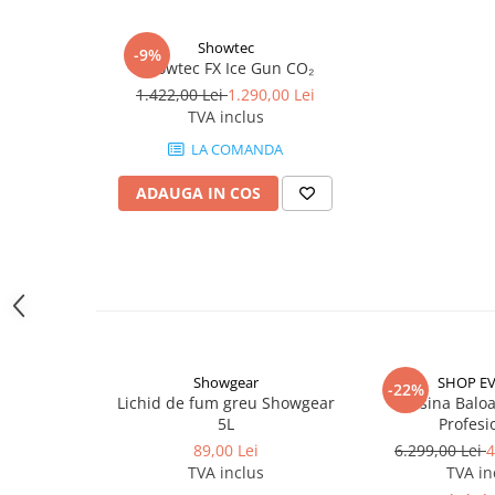
Lumini de scenă
Intrare: QLock tata
Iesire: QLock mama
Proiectoare (LED fixe)
Showtec
Lungime: 5m
-9%
Lumini Teatru
Showtec FX Ice Gun CO₂
Greutate G / m: 155gr
1.422,00 Lei
1.290,00 Lei
Proiectoare PAR
TVA inclus
Accesorii
LA COMANDA
Scanere
Moving head
ADAUGA IN COS
Moving Spot
Moving Wash
Moving Beam
Moving head hibrid (BSW)
Controlere
Controlere simple
Showgear
SHOP E
Console DMX
-22%
Lichid de fum greu Showgear
Masina Balo
Software DMX
5L
Profesi
Wireless DMX
89,00 Lei
6.299,00 Lei
4
TVA inclus
TVA in
Efecte de lumină