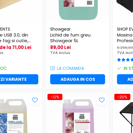
VENTS
Showgear
SHOP E
 USB 3.0, din
Lichid de fum greu
Masina
 fag si cutie,
Showgear 5L
Profes
de la 71,00 Lei
89,00 Lei
6.299,00
us
TVA inclus
TVA incl
TOC
LA COMANDA
IN S
ZI VARIANTE
ADAUGA IN COS
AD
-12%
-20%