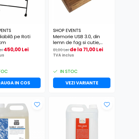
VENTS
SHOP EVENTS
iabilă pe Roti
Memorie USB 3.0, din
 cm
lemn de fag si cutie,
culoare maro
450,00 Lei
de la 71,00 Lei
ei
81,00 Lei
us
TVA inclus
TOC
IN STOC
AUGA IN COS
VEZI VARIANTE