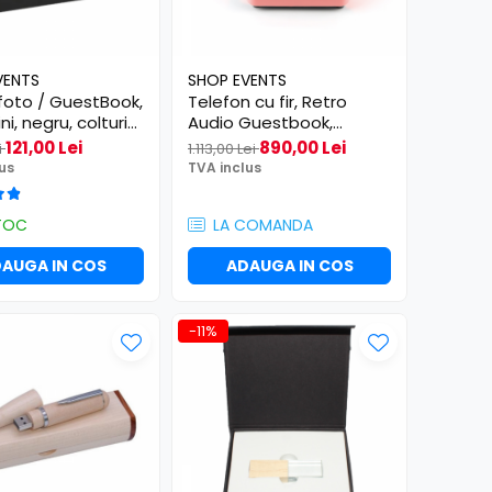
VENTS
SHOP EVENTS
foto / GuestBook,
Telefon cu fir, Retro
ni, negru, colturi
Audio Guestbook,
e, Ideal pentru
inregistrare voce, 8gb
121,00 Lei
890,00 Lei
i
1.113,00 Lei
botez, majorat,
card SD, roz
us
TVA inclus
are, 21.5 x 29 cm
TOC
LA COMANDA
AUGA IN COS
ADAUGA IN COS
-11%