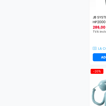
Efecte de lumină
Globuri Disco
Lasere
JB SYST
Efecte DJ & Club
HP2000
Stroboscoape LED
286,00 
TVA incl
UV & Blacklight
Lumină Arhitecturală
Exterior
LA 
Interior
AD
Decor
Controler și alimentare
Cabluri și accesorii
-20%
Lămpi
​​Halogen
​​Descărcare
​​Lumină UV și neagră
Alimentare & Distribuție