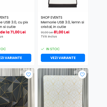
VENTS
SHOP EVENTS
 USB 3.0, cu pix
Memorie USB 3.0, lemn si
n si cutie
cristal, in cutie
de la 71,00 Lei
81,00 Lei
91,00 Lei
us
TVA inclus
TOC
IN STOC
EZI VARIANTE
VEZI VARIANTE