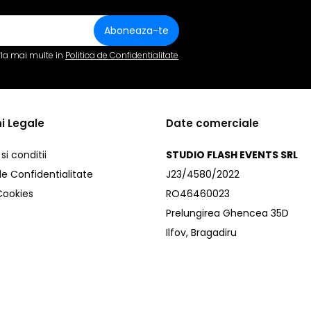
fla mai multe in
Politica de Confidentialitate
i Legale
Date comerciale
i conditii
STUDIO FLASH EVENTS SRL
de Confidentialitate
J23/4580/2022
 Cookies
RO46460023
Prelungirea Ghencea 35D
Ilfov, Bragadiru