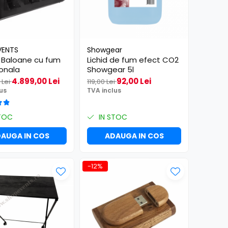
VENTS
Showgear
 Baloane cu fum
Lichid de fum efect CO2
ionala
Showgear 5l
4.899,00 Lei
92,00 Lei
 Lei
119,00 Lei
us
TVA inclus
TOC
IN STOC
AUGA IN COS
ADAUGA IN COS
-12%