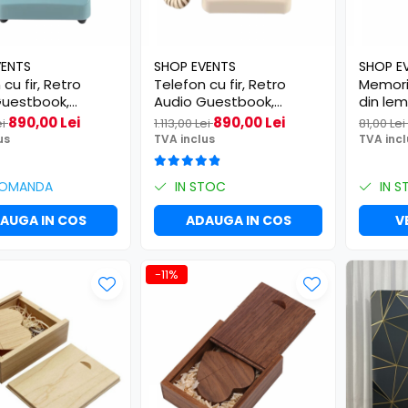
VENTS
SHOP EVENTS
SHOP E
cu fir, Retro
Telefon cu fir, Retro
Memorie
Guestbook,
Audio Guestbook,
din lem
trare voce, 8gb
inregistrare voce, 8gb
890,00 Lei
890,00 Lei
ei
1.113,00 Lei
81,00 Lei
, albastru
card SD, crem
us
TVA inclus
TVA incl
COMANDA
IN STOC
IN S
AUGA IN COS
ADAUGA IN COS
V
-11%