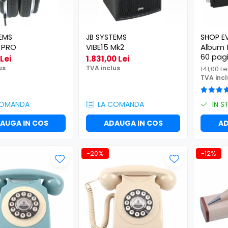
EMS
JB SYSTEMS
SHOP E
 PRO
VIBE15 Mk2
Album 
60 pagi
Lei
1.831,00 Lei
metalic
us
TVA inclus
141,00 Le
nunta, 
TVA incl
anivers
COMANDA
LA COMANDA
IN S
AUGA IN COS
ADAUGA IN COS
AD
-20%
-12%