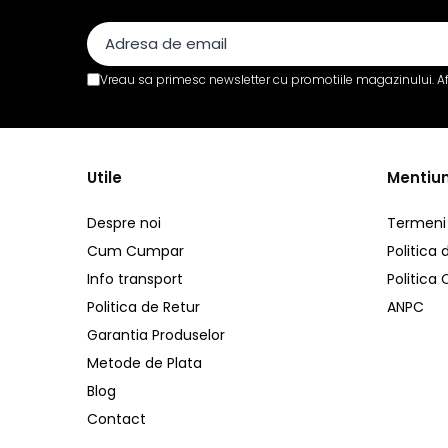
Legături de cabluri
Stative
Stative pentru microfon
Vreau sa primesc newsletter cu promotiile magazinului. A
Stative pentru boxe
Stative pentru lumini
Stative diverse
Utile
Mentiun
Accesorii stative
Case-uri
Despre noi
Termeni s
Case-uri Echipamente Audio
Cum Cumpar
Politica 
Case-uri Echipamente Lumini
Info transport
Politica
Case-uri Rack
Politica de Retur
ANPC
Garantia Produselor
Case-uri Multifunctionale
Metode de Plata
Stalpi Delimitare
Blog
Contact