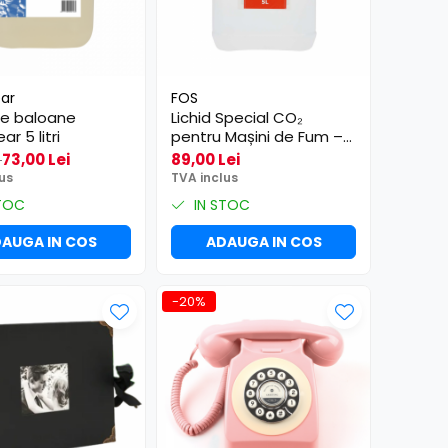
ar
FOS
de baloane
Lichid Special CO₂
r 5 litri
pentru Mașini de Fum –
Fog Liquid 5L FOS
73,00 Lei
89,00 Lei
i
us
TVA inclus
TOC
IN STOC
AUGA IN COS
ADAUGA IN COS
-20%