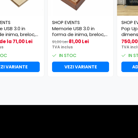
VENTS
SHOP EVENTS
SHOP E
 USB 3.0 in
Memorie USB 3.0 in
Pop Up
e inima, breloc,
forma de inima, breloc,
dimens
n si cutie
din lemn si cutie maro
mm
de la 71,00 Lei
81,00 Lei
750,00
91,00 Lei
us
TVA inclus
TVA incl
TOC
IN STOC
IN S
ZI VARIANTE
VEZI VARIANTE
AD