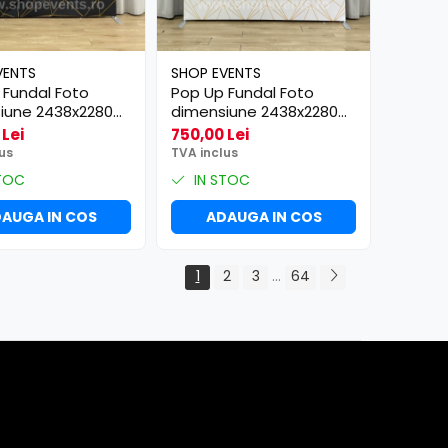
VENTS
SHOP EVENTS
 Fundal Foto
Pop Up Fundal Foto
iune 2438x2280
dimensiune 2438x2280
mm
 Lei
750,00 Lei
us
TVA inclus
TOC
IN STOC
AUGA IN COS
ADAUGA IN COS
1
2
3
...
64