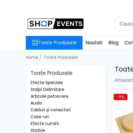
Toate Produsele
Articole petrecere
Memorii USB
Toate Produsele
Noutati
Blog
Con
Memorii USB din Lemn
Memorii USB cu pix si cutie lemn
Home /
Toate Produsele
Memorii USB Cristal in Cutie
Toate
Memorie USB Stick dop de pluta
Toate Produsele
Memorie USB forma de inima
Afiseaza
Efecte Speciale
lemn
Stalpi Delimitare
Album Foto sau Guestbook
Articole petrecere
-11%
Audio GuestBook
Audio
Cabluri și conectori
Panou Foto
Case-uri
Props & Creativitate
Efecte Lumini
Audio
Stative