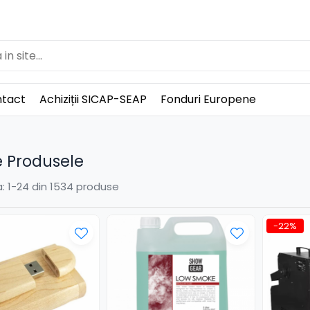
tact
Achiziții SICAP-SEAP
Fonduri Europene
 Produsele
:
1-
24
din
1534
produse
-22%