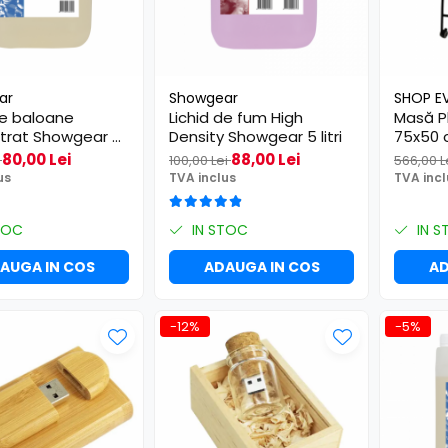
ar
Showgear
SHOP E
de baloane
Lichid de fum High
Masă Pl
trat Showgear 5
Density Showgear 5 litri
75x50
80,00 Lei
88,00 Lei
i
100,00 Lei
566,00 L
us
TVA inclus
TVA incl
TOC
IN STOC
IN S
AUGA IN COS
ADAUGA IN COS
AD
-12%
-5%