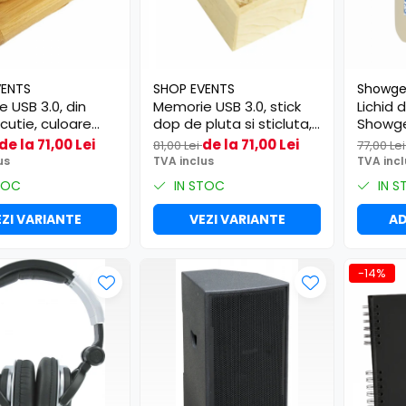
VENTS
SHOP EVENTS
Showge
 USB 3.0, din
Memorie USB 3.0, stick
Lichid 
 cutie, culoare
dop de pluta si sticluta,
Showgea
s
in cutie lemn
de la 71,00 Lei
de la 71,00 Lei
81,00 Lei
77,00 Le
us
TVA inclus
TVA incl
TOC
IN STOC
IN S
ZI VARIANTE
VEZI VARIANTE
AD
-14%