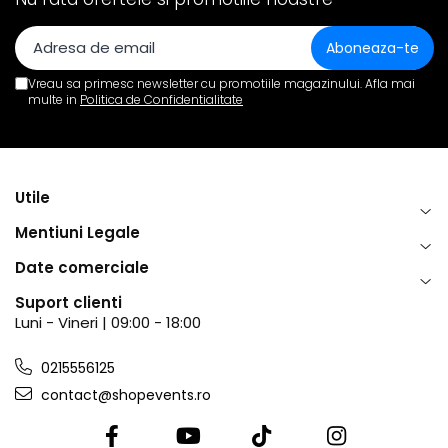
​​Descărcare
Sisteme asistență auditivă
​​Lumină UV și neagră
Procesoare & Convertoare
Alimentare & Distribuție
Vreau sa primesc newsletter cu promotiile magazinului. Afla mai
Distribuitoare de putere
multe in
Politica de Confidentialitate
Dimmer & Switch Packs
Utile
Mentiuni Legale
Date comerciale
Suport clienti
Luni - Vineri | 09:00 - 18:00
0215556125
contact@shopevents.ro