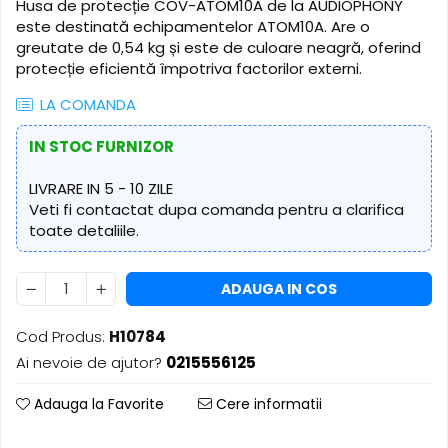
Husa de protecție COV-ATOM10A de la AUDIOPHONY
​​Descărcare
Sisteme asistență auditivă
este destinată echipamentelor ATOM10A. Are o
​​Lumină UV și neagră
greutate de 0,54 kg și este de culoare neagră, oferind
Procesoare & Convertoare
Alimentare & Distribuție
protecție eficientă împotriva factorilor externi.
Distribuitoare de putere
LA COMANDA
Dimmer & Switch Packs
IN STOC FURNIZOR
LIVRARE IN 5 - 10 ZILE
Veti fi contactat dupa comanda pentru a clarifica
toate detaliile.
ADAUGA IN COS
Cod Produs:
H10784
Ai nevoie de ajutor?
0215556125
Adauga la Favorite
Cere informatii