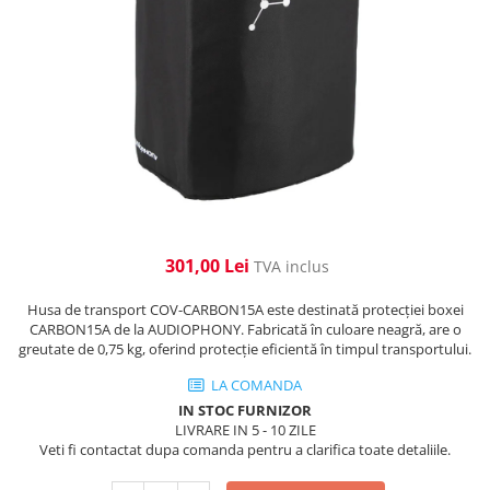
Cabluri de alimentare
Accesorii Microfoane
Software DMX
Conectori
Mixere audio
Wireless DMX
Conectori Pro
Efecte de lumină
Mixere pentru instalații
Conectori Standard
Mixere DJ
Globuri Disco
Legături de cabluri
Mixere PA (Public Address)
Lasere
Instalații audio
Efecte DJ & Club
Stroboscoape LED
Boxe PA (Public Address)
UV & Blacklight
Control Audio
Lumină Arhitecturală
Amplificatoare
301,00 Lei
TVA inclus
Microfoane Desk
Exterior
Husa de transport COV-CARBON15A este destinată protecției boxei
Accesorii
Interior
CARBON15A de la AUDIOPHONY. Fabricată în culoare neagră, are o
Playere Audio
Decor
greutate de 0,75 kg, oferind protecție eficientă în timpul transportului.
Controler și alimentare
MP3 & USB players
LA COMANDA
Cabluri și accesorii
IN STOC FURNIZOR
CD players
LIVRARE IN 5 - 10 ZILE
Lămpi
Amplificatoare
Veti fi contactat dupa comanda pentru a clarifica toate detaliile.
​​Halogen
Căști