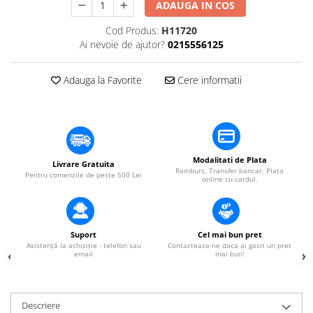
​​Descărcare
ADAUGA IN COS
Sisteme asistență auditivă
​​Lumină UV și neagră
Cod Produs:
H11720
Procesoare & Convertoare
Alimentare & Distribuție
Ai nevoie de ajutor?
0215556125
Distribuitoare de putere
Adauga la Favorite
Cere informatii
Dimmer & Switch Packs
Modalitati de Plata
Livrare Gratuita
Ramburs, Transfer bancar, Plata
Pentru comenzile de peste 500 Lei
online cu cardul.
Suport
Cel mai bun pret
Asistență la achiziție - telefon sau
Contacteaza-ne daca ai gasit un pret
email
mai bun!
Descriere