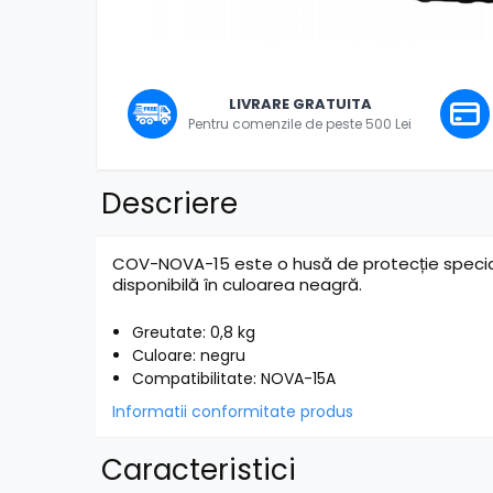
Mixere pentru instalații
Mixere DJ
Mixere PA (Public Address)
Distrib
pe
Instalații audio
LIVRARE GRATUITA
Faceb
Boxe PA (Public Address)
Pentru comenzile de peste 500 Lei
Control Audio
Amplificatoare
Descriere
Microfoane Desk
Accesorii
Playere Audio
COV-NOVA-15 este o husă de protecție specia
disponibilă în culoarea neagră.
MP3 & USB players
CD players
Greutate: 0,8 kg
Amplificatoare
Culoare: negru
Compatibilitate: NOVA-15A
Căști
Informatii conformitate produs
Sisteme asistență auditivă
Procesoare & Convertoare
Caracteristici
Efecte Lumini