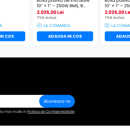
Boxă pasivă de instalare
Boxă pasivă
10” + 1” – 250W RMS, 8
10” + 1” – 2
Ohm, negru - Sline110B
Ohm, alb - 
2.035,00 Lei
2.035,00 Le
TVA inclus
TVA inclus
A
LA COMANDA
LA COMA
IN COS
ADAUGA IN COS
ADAUG
fla mai multe in
Politica de Confidentialitate