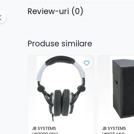
Lumini de scenă
Review-uri
(0)
Proiectoare (LED fixe)
Lumini Teatru
Proiectoare PAR
Accesorii
Produse similare
Scanere
Moving head
Moving Spot
Moving Wash
Moving Beam
Moving head hibrid (BSW)
Controlere
Controlere simple
Console DMX
Software DMX
Wireless DMX
JB SYSTEMS
JB SYSTEMS