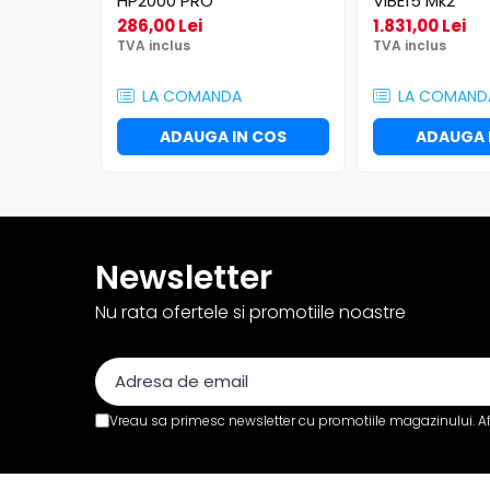
HP2000 PRO
VIBE15 Mk2
Efecte de lumină
286,00 Lei
1.831,00 Lei
Globuri Disco
TVA inclus
TVA inclus
Lasere
Efecte DJ & Club
LA COMANDA
LA COMAND
Stroboscoape LED
ADAUGA IN COS
ADAUGA 
UV & Blacklight
Lumină Arhitecturală
Exterior
Interior
Newsletter
Decor
Controler și alimentare
Nu rata ofertele si promotiile noastre
Cabluri și accesorii
Lămpi
​​Halogen
​​Descărcare
Vreau sa primesc newsletter cu promotiile magazinului. A
​​Lumină UV și neagră
Alimentare & Distribuție