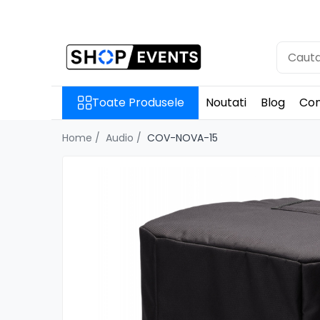
Toate Produsele
Articole petrecere
Memorii USB
Toate Produsele
Noutati
Blog
Con
Memorii USB din Lemn
Memorii USB cu pix si cutie lemn
Home /
Audio /
COV-NOVA-15
Memorii USB Cristal in Cutie
Memorie USB Stick dop de pluta
Memorie USB forma de inima
lemn
Album Foto sau Guestbook
Audio GuestBook
Panou Foto
Props & Creativitate
Audio