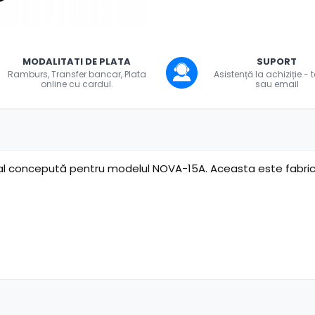
uie
MODALITATI DE PLATA
SUPORT
ook
Ramburs, Transfer bancar, Plata
Asistență la achiziție - 
online cu cardul.
sau email
l concepută pentru modelul NOVA-15A. Aceasta este fabri