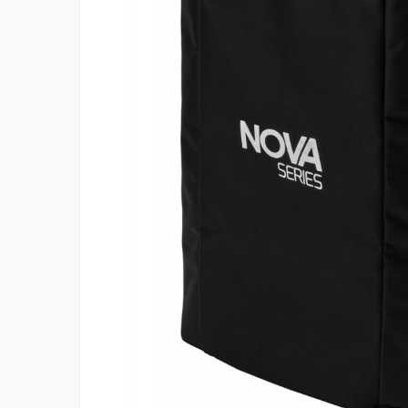
Boxe
Boxe Pasive
Boxe Active
Boxe Portabile
Huse Boxe
Piese & componente - Boxe
Accesorii & Hardware
Woofere
Tweeters
Filtre audio
Difuzoare coaxiale
Microfoane
Microfoane cu fir
Microfoane wireless
Accesorii Microfoane
Mixere audio