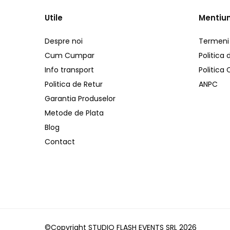
Distribuitoare de putere
Utile
Mentiun
Dimmer & Switch Packs
Efecte Speciale
Despre noi
Termeni s
Consumabile - Lichid
Cum Cumpar
Politica 
Lichid de fum
Info transport
Politica
Lichid Baloane
Politica de Retur
ANPC
Lichid Zapada
Garantia Produselor
Filtre lichid & Accesorii
Metode de Plata
Masini Fum
Blog
Masini Zapada
Contact
Masini Baloane
Masini CO2
Masini artificii
Ventilatoare
Cabluri și conectori
Cabluri asamblate
©Copyright STUDIO FLASH EVENTS SRL 2026