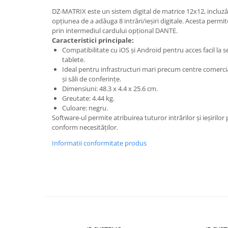
Mixere DJ
DZ-MATRIX este un sistem digital de matrice 12x12, incluz
Mixere PA (Public Address)
opțiunea de a adăuga 8 intrări/ieșiri digitale. Acesta permi
Instalații audio
prin intermediul cardului opțional DANTE.
Caracteristici principale:
Boxe PA (Public Address)
Compatibilitate cu iOS și Android pentru acces facil la s
Control Audio
tablete.
Ideal pentru infrastructuri mari precum centre comerci
Amplificatoare
și săli de conferințe.
Microfoane Desk
Dimensiuni: 48.3 x 4.4 x 25.6 cm.
Accesorii
Greutate: 4.44 kg.
Culoare: negru.
Playere Audio
Software-ul permite atribuirea tuturor intrărilor și ieșiril
MP3 & USB players
conform necesităților.
CD players
Informatii conformitate produs
Amplificatoare
Căști
Sisteme asistență auditivă
Procesoare & Convertoare
Efecte Lumini