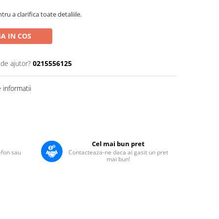
u a clarifica toate detaliile.
A IN COS
 de ajutor?
0215556125
informatii
Cel mai bun pret
lefon sau
Contacteaza-ne daca ai gasit un pret
mai bun!