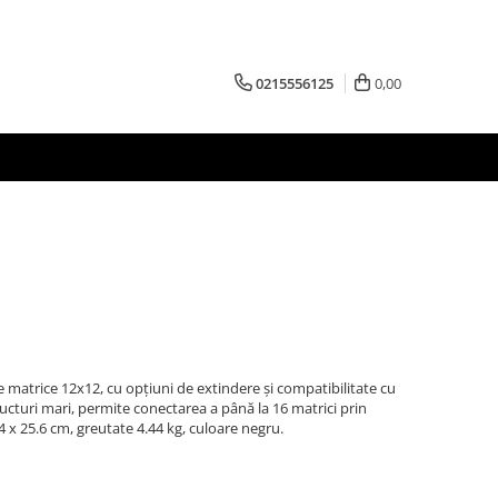
0215556125
0,00
 matrice 12x12, cu opțiuni de extindere și compatibilitate cu
ructuri mari, permite conectarea a până la 16 matrici prin
 x 25.6 cm, greutate 4.44 kg, culoare negru.