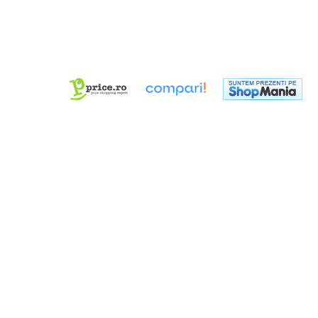
Dimmer & Switch Packs
Efecte Speciale
Consumabile - Lichid
Lichid de fum
Lichid Baloane
Lichid Zapada
Filtre lichid & Accesorii
Masini Fum
Masini Zapada
Masini Baloane
Masini CO2
Masini artificii
Ventilatoare
Cabluri și conectori
Cabluri asamblate