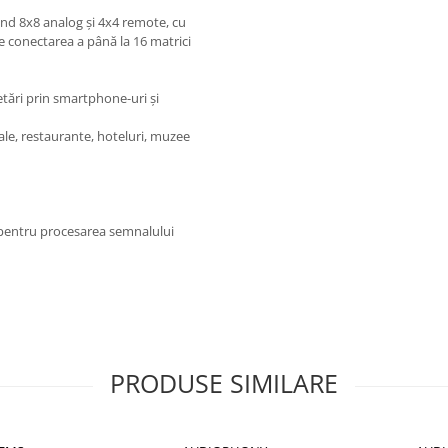
ând 8x8 analog și 4x4 remote, cu
te conectarea a până la 16 matrici
etări prin smartphone-uri și
ale, restaurante, hoteluri, muzee
or pentru procesarea semnalului
PRODUSE SIMILARE