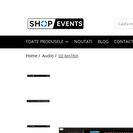
Toate Produsele
Articole petrecere
Memorii USB
TOATE PRODUSELE
NOUTATI
BLOG
CONTAC
Memorii USB din Lemn
Home /
Audio /
DZ-MATRIX
Memorii USB cu pix si cutie lemn
Memorii USB Cristal in Cutie
Memorie USB Stick dop de pluta
Memorie USB forma de inima lemn
Album Foto sau Guestbook
Audio GuestBook
Panou Foto
Props & Creativitate
Audio
Boxe