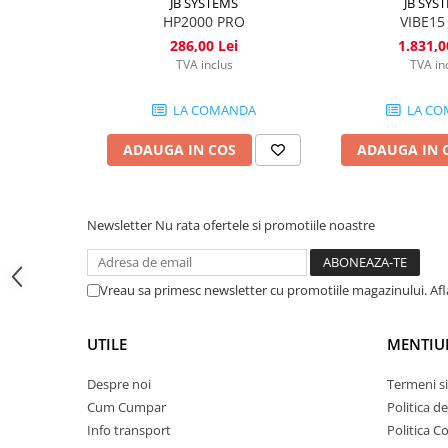
Lumini de scenă
JB SYSTEMS
JB SYS
HP2000 PRO
VIBE15
Proiectoare (LED fixe)
286,00 Lei
1.831,0
Lumini Teatru
TVA inclus
TVA in
Proiectoare PAR
LA COMANDA
LA CO
Accesorii
Scanere
ADAUGA IN COS
ADAUGA IN 
Moving head
Moving Spot
Moving Wash
Newsletter
Nu rata ofertele si promotiile noastre
Moving Beam
Moving head hibrid (BSW)
Vreau sa primesc newsletter cu promotiile magazinului. Af
Controlere
Controlere simple
UTILE
MENTIU
Console DMX
Software DMX
Despre noi
Termeni si
Wireless DMX
Cum Cumpar
Politica d
Efecte de lumină
Info transport
Politica C