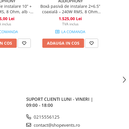
IOPHONY
AUDIOPHONY
A
e instalare 10” +
Boxă pasivă de instalare 2×6.5”
Boxă pasivă
S, 8 Ohm, alb -
coaxială – 240W RMS, 8 Ohm,
coaxială 
ne110W
negru - Sline206B
al
5,00 Lei
1.525,00 Lei
1
 inclus
TVA inclus
 COMANDA
LA COMANDA
N COS
ADAUGA IN COS
ADAUG
SUPORT CLIENTI
LUNI - VINERI |
09:00 - 18:00
0215556125
contact@shopevents.ro