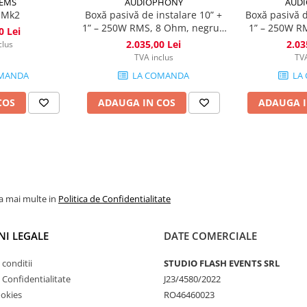
TEMS
AUDIOPHONY
AUD
 Mk2
Boxă pasivă de instalare 10” +
Boxă pasivă d
1” – 250W RMS, 8 Ohm, negru -
1” – 250W RM
0 Lei
Sline110B
Sli
2.035,00 Lei
2.03
clus
TVA inclus
TVA
MANDA
LA COMANDA
LA
COS
ADAUGA IN COS
ADAUGA I
la mai multe in
Politica de Confidentialitate
NI LEGALE
DATE COMERCIALE
 conditii
STUDIO FLASH EVENTS SRL
e Confidentialitate
J23/4580/2022
ookies
RO46460023