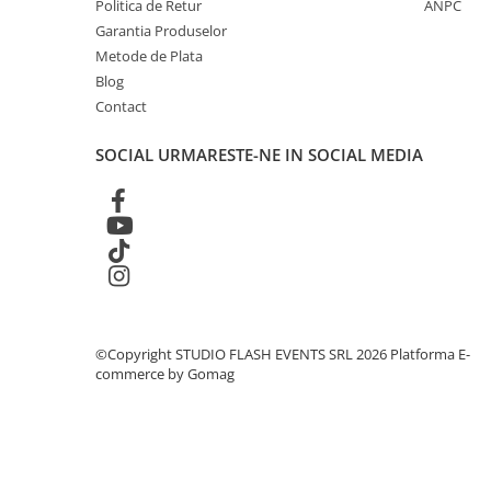
Politica de Retur
ANPC
Globuri Disco
Garantia Produselor
Lasere
Metode de Plata
Efecte DJ & Club
Blog
Stroboscoape LED
Contact
UV & Blacklight
SOCIAL
URMARESTE-NE IN SOCIAL MEDIA
Lumină Arhitecturală
Exterior
Interior
Decor
Controler și alimentare
Cabluri și accesorii
Lămpi
©Copyright STUDIO FLASH EVENTS SRL 2026
Platforma E-
​​Halogen
commerce by Gomag
​​Descărcare
​​Lumină UV și neagră
Alimentare & Distribuție
Distribuitoare de putere