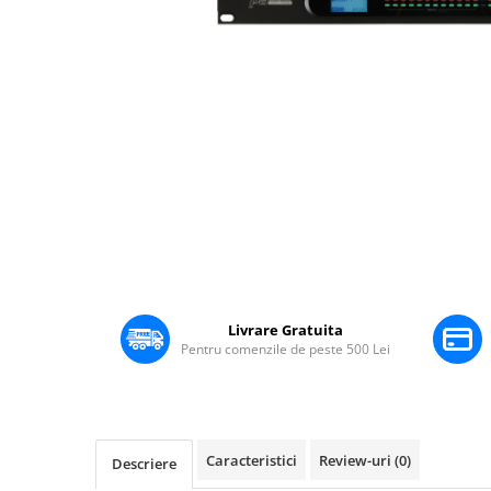
Boxe Pasive
Boxe Active
Boxe Portabile
Huse Boxe
Piese & componente - Boxe
Accesorii & Hardware
Woofere
Tweeters
Filtre audio
Distribuie
Difuzoare coaxiale
pe
Microfoane
Facebook
Livrare Gratuita
Microfoane cu fir
Pentru comenzile de peste 500 Lei
Microfoane wireless
Accesorii Microfoane
Mixere audio
Caracteristici
Review-uri
(0)
Descriere
Mixere pentru instalații