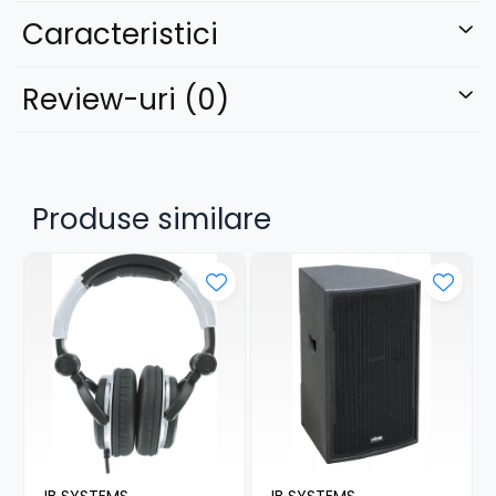
Culoare: gri.
Caracteristici
Review-uri
(0)
Produse similare