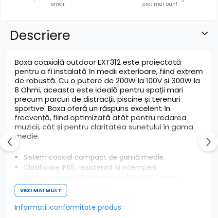
email
pret mai bun!
Descriere
Boxa coaxială outdoor EXT312 este proiectată
pentru a fi instalată în medii exterioare, fiind extrem
de robustă. Cu o putere de 200W la 100V și 300W la
8 Ohmi, aceasta este ideală pentru spații mari
precum parcuri de distracții, piscine și terenuri
sportive. Boxa oferă un răspuns excelent în
frecvență, fiind optimizată atât pentru redarea
muzicii, cât și pentru claritatea sunetului în gama
medie.
Sistem coaxial compact de gamă medie.
Clasificare IP65, rezistentă la intemperii.
Presiune acustică maximă de 129 dB la 1 metru.
Interval de frecvență: 55 Hz - 18.000 Hz.
VEZI MAI MULT
Include cablu de siguranță și șuruburi pentru
montare.
Informatii conformitate produs
Dimensiuni: 40.7 x 41 x 44.8 cm; Greutate: 20 kg.