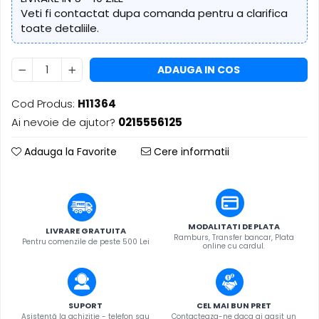
​​Descărcare
Sisteme asistență auditivă
Veti fi contactat dupa comanda pentru a clarifica
​​Lumină UV și neagră
toate detaliile.
Procesoare & Convertoare
Alimentare & Distribuție
Distribuitoare de putere
ADAUGA IN COS
Dimmer & Switch Packs
Cod Produs:
H11364
Ai nevoie de ajutor?
0215556125
Adauga la Favorite
Cere informatii
MODALITATI DE PLATA
LIVRARE GRATUITA
Ramburs, Transfer bancar, Plata
Pentru comenzile de peste 500 Lei
online cu cardul.
SUPORT
CEL MAI BUN PRET
Asistență la achiziție - telefon sau
Contacteaza-ne daca ai gasit un