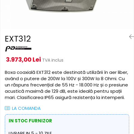
Cabluri de alimentare
Accesorii Microfoane
Software DMX
Conectori
Mixere audio
Wireless DMX
Conectori Pro
Efecte de lumină
Mixere pentru instalații
Conectori Standard
Mixere DJ
Globuri Disco
Legături de cabluri
EXT312
Mixere PA (Public Address)
Lasere
Instalații audio
Efecte DJ & Club
Stroboscoape LED
Boxe PA (Public Address)
3.973,00 Lei
TVA inclus
UV & Blacklight
Control Audio
Lumină Arhitecturală
Boxa coaxială EXT312 este destinată utilizării în aer liber,
Amplificatoare
având o putere de 200W la 100V și 300W la 8 Ohmi. Cu
Microfoane Desk
Exterior
un răspuns frecvențial de 55 Hz - 18.000 Hz și o presiune
Accesorii
Interior
acustică maximă de 129 dB, este ideală pentru spații
Playere Audio
Decor
mari. Clasificarea IP65 asigură rezistența la intemperii.
Controler și alimentare
MP3 & USB players
LA COMANDA
Cabluri și accesorii
CD players
Lămpi
Amplificatoare
IN STOC FURNIZOR
​​Halogen
Căști
LIVRARE IN 5 - 10 ZILE