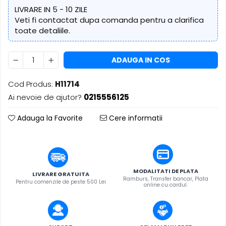
​​Descărcare
Sisteme asistență auditivă
LIVRARE IN 5 - 10 ZILE
​​Lumină UV și neagră
Veti fi contactat dupa comanda pentru a clarifica
Procesoare & Convertoare
Alimentare & Distribuție
toate detaliile.
Distribuitoare de putere
Dimmer & Switch Packs
ADAUGA IN COS
Cod Produs:
H11714
Ai nevoie de ajutor?
0215556125
Adauga la Favorite
Cere informatii
MODALITATI DE PLATA
LIVRARE GRATUITA
Ramburs, Transfer bancar, Plata
Pentru comenzile de peste 500 Lei
online cu cardul.