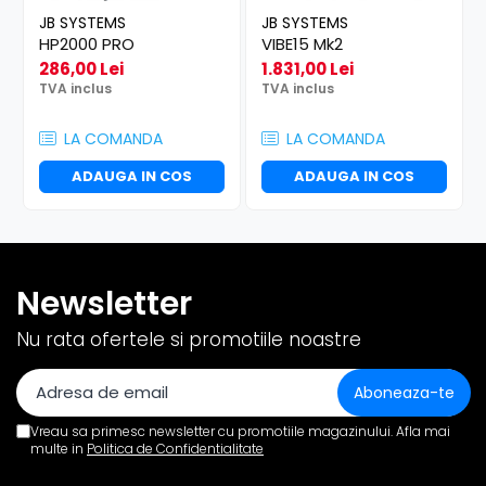
JB SYSTEMS
JB SYSTEMS
HP2000 PRO
VIBE15 Mk2
286,00 Lei
1.831,00 Lei
TVA inclus
TVA inclus
LA COMANDA
LA COMANDA
ADAUGA IN COS
ADAUGA IN COS
Newsletter
Nu rata ofertele si promotiile noastre
Vreau sa primesc newsletter cu promotiile magazinului. Afla mai
multe in
Politica de Confidentialitate