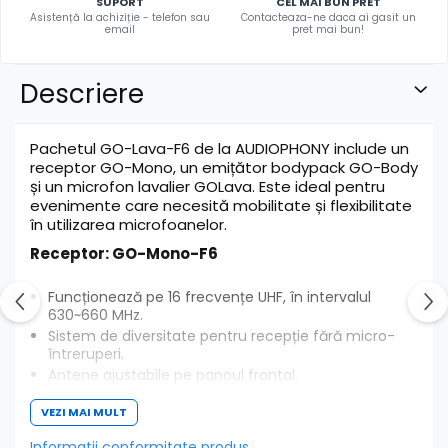
SUPORT
CEL MAI BUN PRET
Asistență la achiziție - telefon sau
Contacteaza-ne daca ai gasit un
email
pret mai bun!
Descriere
Pachetul GO-Lava-F6 de la AUDIOPHONY include un
receptor GO-Mono, un emițător bodypack GO-Body
și un microfon lavalier GOLava. Este ideal pentru
evenimente care necesită mobilitate și flexibilitate
în utilizarea microfoanelor.
Receptor: GO-Mono-F6
Funcționează pe 16 frecvențe UHF, în intervalul
630~660 MHz.
Sistem de diversitate pentru recepție fără micro-
întreruperi.
Antene ajustabile pe panoul frontal.
Ieșiri XLR echilibrate și jack neechilibrate.
VEZI MAI MULT
Dimensiuni: 130 x 36 x 92 mm.
Emițător: GO-Body-F6
Informatii conformitate produs