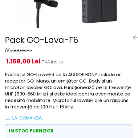
Cabluri de alimentare
Accesorii Microfoane
Software DMX
Conectori
Mixere audio
Wireless DMX
Conectori Pro
Efecte de lumină
Mixere pentru instalații
Conectori Standard
Mixere DJ
Globuri Disco
Legături de cabluri
Pack GO-Lava-F6
Mixere PA (Public Address)
Lasere
Instalații audio
Efecte DJ & Club
Stroboscoape LED
Boxe PA (Public Address)
1.168,00 Lei
TVA inclus
UV & Blacklight
Control Audio
Lumină Arhitecturală
Pachetul GO-Lava-F6 de la AUDIOPHONY include un
Amplificatoare
receptor GO-Mono, un emițător GO-Body și un
Microfoane Desk
Exterior
microfon lavalier GOLava. Funcționează pe 16 frecvențe
Accesorii
Interior
UHF (630~660 MHz) și este ideal pentru evenimente ce
Playere Audio
Decor
necesită mobilitate. Microfonul lavalier are un răspuns
Controler și alimentare
în frecvență de 100 Hz - 16 kHz.
MP3 & USB players
Cabluri și accesorii
CD players
LA COMANDA
Lămpi
Amplificatoare
IN STOC FURNIZOR
​​Halogen
Căști