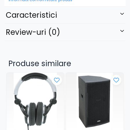
Transmițător de buzunar cu 16 frecvențe UHF.
Caracteristici
Funcționează cu două baterii AA de 1.5 V.
Dimensiuni: 65 x 100 x 27 mm.
Microfon Lavalier: GOLava
Review-uri
(0)
Microfon de tip lavalieră, unidirecțional, cu
conector mini XLR.
Răspuns în frecvență: 100 Hz - 16 kHz.
Include parbriz și clemă.
Produse similare