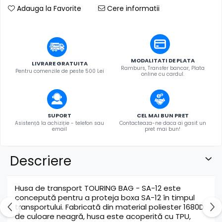
Adauga la Favorite
Cere informatii
MODALITATI DE PLATA
LIVRARE GRATUITA
Ramburs, Transfer bancar, Plata
Pentru comenzile de peste 500 Lei
online cu cardul.
SUPORT
CEL MAI BUN PRET
Asistență la achiziție - telefon sau
Contacteaza-ne daca ai gasit un
email
pret mai bun!
Descriere
Husa de transport TOURING BAG - SA-12 este
concepută pentru a proteja boxa SA-12 în timpul
transportului. Fabricată din material poliester 1680D
de culoare neagră, husa este acoperită cu TPU,