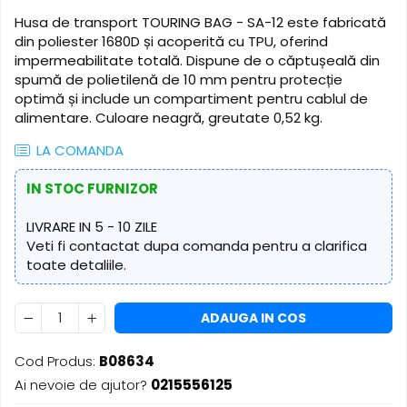
​​Descărcare
Sisteme asistență auditivă
Husa de transport TOURING BAG - SA-12 este fabricată
​​Lumină UV și neagră
din poliester 1680D și acoperită cu TPU, oferind
Procesoare & Convertoare
Alimentare & Distribuție
impermeabilitate totală. Dispune de o căptușeală din
spumă de polietilenă de 10 mm pentru protecție
Distribuitoare de putere
optimă și include un compartiment pentru cablul de
Dimmer & Switch Packs
alimentare. Culoare neagră, greutate 0,52 kg.
LA COMANDA
IN STOC FURNIZOR
LIVRARE IN 5 - 10 ZILE
Veti fi contactat dupa comanda pentru a clarifica
toate detaliile.
ADAUGA IN COS
Cod Produs:
B08634
Ai nevoie de ajutor?
0215556125