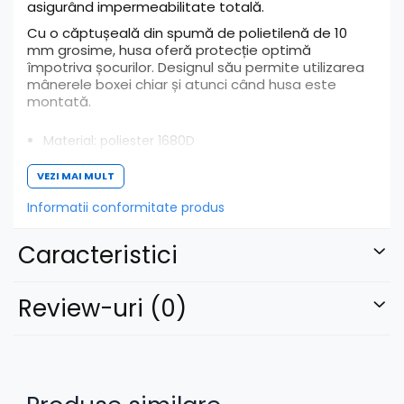
asigurând impermeabilitate totală.
Cu o căptușeală din spumă de polietilenă de 10
mm grosime, husa oferă protecție optimă
împotriva șocurilor. Designul său permite utilizarea
mânerele boxei chiar și atunci când husa este
montată.
Material: poliester 1680D
Impermeabilitate: acoperire TPU
VEZI MAI MULT
Căptușeală: spumă de polietilenă de 10 mm
Culoare: negru
Informatii conformitate produs
Greutate: 0,52 kg
Compartiment pentru cablul de alimentare
Caracteristici
Review-uri
(0)