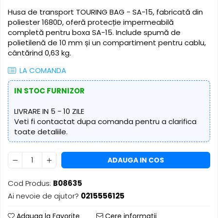
​​Descărcare
Sisteme asistență auditivă
Husa de transport TOURING BAG - SA-15, fabricată din
​​Lumină UV și neagră
poliester 1680D, oferă protecție impermeabilă
Procesoare & Convertoare
Alimentare & Distribuție
completă pentru boxa SA-15. Include spumă de
polietilenă de 10 mm și un compartiment pentru cablu,
Distribuitoare de putere
cântărind 0,63 kg.
Dimmer & Switch Packs
LA COMANDA
IN STOC FURNIZOR
LIVRARE IN 5 - 10 ZILE
Veti fi contactat dupa comanda pentru a clarifica
toate detaliile.
ADAUGA IN COS
Cod Produs:
B08635
Ai nevoie de ajutor?
0215556125
Adauga la Favorite
Cere informatii