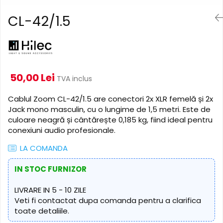
Cabluri de alimentare
Accesorii Microfoane
Software DMX
Conectori
CL-42/1.5
Mixere audio
Wireless DMX
Conectori Pro
Efecte de lumină
Mixere pentru instalații
Conectori Standard
Mixere DJ
Globuri Disco
Legături de cabluri
Mixere PA (Public Address)
Lasere
50,00 Lei
TVA inclus
Instalații audio
Efecte DJ & Club
Stroboscoape LED
Boxe PA (Public Address)
Cablul Zoom CL-42/1.5 are conectori 2x XLR femelă și 2x
UV & Blacklight
Control Audio
Jack mono masculin, cu o lungime de 1,5 metri. Este de
Lumină Arhitecturală
culoare neagră și cântărește 0,185 kg, fiind ideal pentru
Amplificatoare
conexiuni audio profesionale.
Microfoane Desk
Exterior
Accesorii
Interior
LA COMANDA
Playere Audio
Decor
IN STOC FURNIZOR
Controler și alimentare
MP3 & USB players
Cabluri și accesorii
CD players
LIVRARE IN 5 - 10 ZILE
Lămpi
Veti fi contactat dupa comanda pentru a clarifica
Amplificatoare
toate detaliile.
​​Halogen
Căști