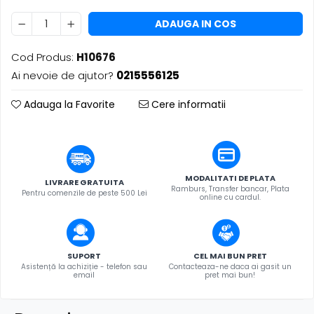
​​Descărcare
Sisteme asistență auditivă
​​Lumină UV și neagră
ADAUGA IN COS
Procesoare & Convertoare
Alimentare & Distribuție
Cod Produs:
H10676
Distribuitoare de putere
Ai nevoie de ajutor?
0215556125
Dimmer & Switch Packs
Adauga la Favorite
Cere informatii
MODALITATI DE PLATA
LIVRARE GRATUITA
Ramburs, Transfer bancar, Plata
Pentru comenzile de peste 500 Lei
online cu cardul.
SUPORT
CEL MAI BUN PRET
Asistență la achiziție - telefon sau
Contacteaza-ne daca ai gasit un
email
pret mai bun!