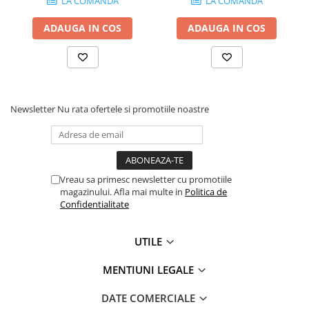
LA COMANDA
LA COMANDA
Globuri Disco
Lasere
ADAUGA IN COS
ADAUGA IN COS
Efecte DJ & Club
Stroboscoape LED
UV & Blacklight
Lumină Arhitecturală
Newsletter
Nu rata ofertele si promotiile noastre
Exterior
Interior
Decor
Controler și alimentare
Vreau sa primesc newsletter cu promotiile
Cabluri și accesorii
magazinului. Afla mai multe in
Politica de
Confidentialitate
Lămpi
​​Halogen
UTILE
​​Descărcare
​​Lumină UV și neagră
MENTIUNI LEGALE
Alimentare & Distribuție
DATE COMERCIALE
Distribuitoare de putere