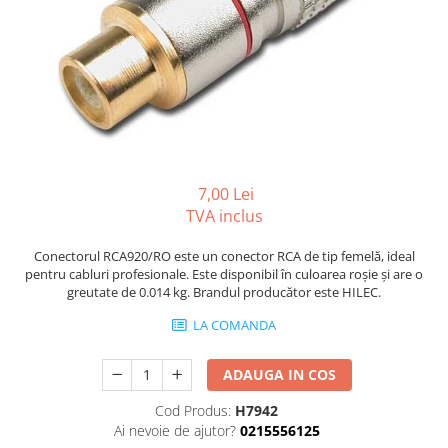
Boxe Pasive
Boxe Active
Boxe Portabile
Huse Boxe
Piese & componente - Boxe
Accesorii & Hardware
Woofere
7,00 Lei
Tweeters
TVA inclus
Filtre audio
Conectorul RCA920/RO este un conector RCA de tip femelă, ideal
Difuzoare coaxiale
pentru cabluri profesionale. Este disponibil în culoarea roșie și are o
Microfoane
greutate de 0.014 kg. Brandul producător este HILEC.
Microfoane cu fir
LA COMANDA
Microfoane wireless
Accesorii Microfoane
ADAUGA IN COS
Mixere audio
Cod Produs:
H7942
Mixere pentru instalații
Ai nevoie de ajutor?
0215556125