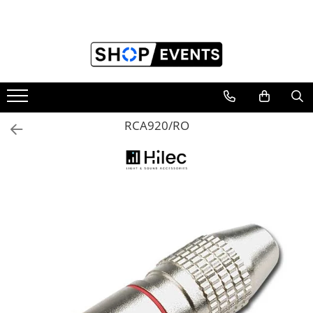
Toate Produsele
Articole petrecere
Memorii USB
Memorii USB din Lemn
RCA920/RO
Memorii USB cu pix si cutie lemn
Memorii USB Cristal in Cutie
Memorie USB Stick dop de pluta
Memorie USB forma de inima lemn
Album Foto sau Guestbook
Audio GuestBook
Panou Foto
Props & Creativitate
Audio
Boxe