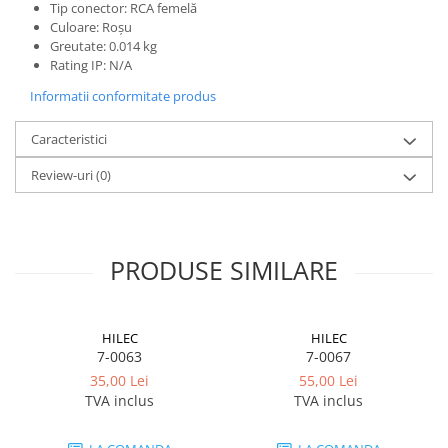
Lumini de scenă
Tip conector: RCA femelă
Culoare: Roșu
Proiectoare (LED fixe)
Greutate: 0.014 kg
Lumini Teatru
Rating IP: N/A
Proiectoare PAR
Informatii conformitate produs
Accesorii
Scanere
Caracteristici
Moving head
Review-uri
(0)
Moving Spot
Moving Wash
Moving Beam
PRODUSE SIMILARE
Moving head hibrid (BSW)
Controlere
Controlere simple
HILEC
HILEC
Console DMX
7-0063
7-0067
Software DMX
35,00 Lei
55,00 Lei
TVA inclus
TVA inclus
Wireless DMX
Efecte de lumină