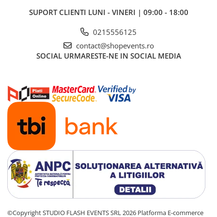
Dimmer & Switch Packs
SUPORT CLIENTI
LUNI - VINERI | 09:00 - 18:00
Efecte Speciale
0215556125
Consumabile - Lichid
contact@shopevents.ro
Lichid de fum
SOCIAL
URMARESTE-NE IN SOCIAL MEDIA
Lichid Baloane
Lichid Zapada
Filtre lichid & Accesorii
Masini Fum
Masini Zapada
Masini Baloane
Masini CO2
Masini artificii
Ventilatoare
Cabluri și conectori
Cabluri asamblate
©Copyright STUDIO FLASH EVENTS SRL 2026
Platforma E-commerce