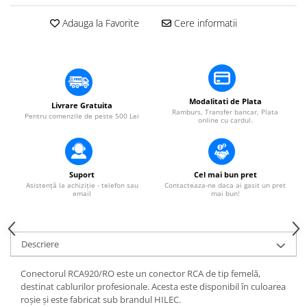
Mixere DJ
Mixere PA (Public Address)
Adauga la Favorite
Cere informatii
Instalații audio
Boxe PA (Public Address)
Control Audio
Amplificatoare
Modalitati de Plata
Livrare Gratuita
Ramburs, Transfer bancar, Plata
Microfoane Desk
Pentru comenzile de peste 500 Lei
online cu cardul.
Accesorii
Playere Audio
MP3 & USB players
Suport
Cel mai bun pret
Asistență la achiziție - telefon sau
Contacteaza-ne daca ai gasit un pret
CD players
email
mai bun!
Amplificatoare
Căști
Descriere
Sisteme asistență auditivă
Procesoare & Convertoare
Conectorul RCA920/RO este un conector RCA de tip femelă,
destinat cablurilor profesionale. Acesta este disponibil în culoarea
Efecte Lumini
roșie și este fabricat sub brandul HILEC.