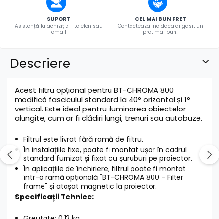
SUPORT
CEL MAI BUN PRET
Asistență la achiziție - telefon sau
Contacteaza-ne daca ai gasit un
email
pret mai bun!
Descriere
Acest filtru opțional pentru BT-CHROMA 800
modifică fasciculul standard la 40° orizontal și 1°
vertical. Este ideal pentru iluminarea obiectelor
alungite, cum ar fi clădiri lungi, trenuri sau autobuze.
Filtrul este livrat fără ramă de filtru.
În instalațiile fixe, poate fi montat ușor în cadrul
standard furnizat și fixat cu șuruburi pe proiector.
În aplicațiile de închiriere, filtrul poate fi montat
într-o ramă opțională "BT-CHROMA 800 - Filter
frame" și atașat magnetic la proiector.
Specificații Tehnice:
Greutate: 0.12 kg