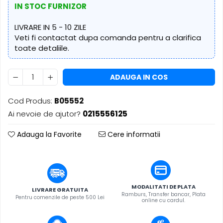
​​Descărcare
IN STOC FURNIZOR
Sisteme asistență auditivă
​​Lumină UV și neagră
Procesoare & Convertoare
LIVRARE IN 5 - 10 ZILE
Alimentare & Distribuție
Veti fi contactat dupa comanda pentru a clarifica
Distribuitoare de putere
toate detaliile.
Dimmer & Switch Packs
ADAUGA IN COS
Cod Produs:
B05552
Ai nevoie de ajutor?
0215556125
Adauga la Favorite
Cere informatii
MODALITATI DE PLATA
LIVRARE GRATUITA
Ramburs, Transfer bancar, Plata
Pentru comenzile de peste 500 Lei
online cu cardul.