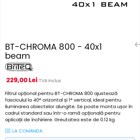
Cabluri de alimentare
Accesorii Microfoane
Software DMX
Conectori
Mixere audio
Wireless DMX
Conectori Pro
Efecte de lumină
Mixere pentru instalații
Conectori Standard
Mixere DJ
Globuri Disco
Legături de cabluri
Mixere PA (Public Address)
Lasere
BT-CHROMA 800 - 40x1
Instalații audio
Efecte DJ & Club
beam
Stroboscoape LED
Boxe PA (Public Address)
UV & Blacklight
Control Audio
Lumină Arhitecturală
Amplificatoare
229,00 Lei
TVA inclus
Microfoane Desk
Exterior
Accesorii
Interior
Filtrul opțional pentru BT-CHROMA 800 ajustează
fasciculul la 40° orizontal și 1° vertical, ideal pentru
Playere Audio
Decor
iluminarea obiectelor alungite. Se poate monta ușor în
Controler și alimentare
MP3 & USB players
cadrul standard sau într-o ramă opțională pentru
Cabluri și accesorii
CD players
aplicații de închiriere. Greutatea este de 0.12 kg.
Lămpi
Amplificatoare
LA COMANDA
​​Halogen
Căști