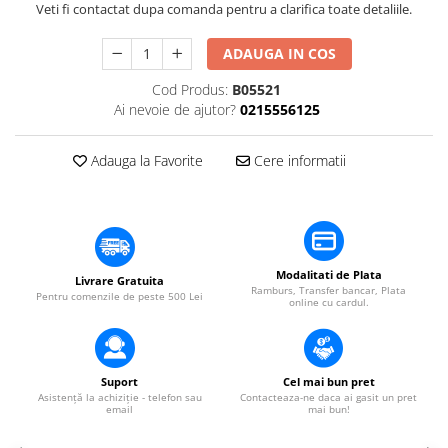
​​Descărcare
Veti fi contactat dupa comanda pentru a clarifica toate detaliile.
Sisteme asistență auditivă
​​Lumină UV și neagră
Procesoare & Convertoare
ADAUGA IN COS
Alimentare & Distribuție
Distribuitoare de putere
Cod Produs:
B05521
Ai nevoie de ajutor?
0215556125
Dimmer & Switch Packs
Adauga la Favorite
Cere informatii
Modalitati de Plata
Livrare Gratuita
Ramburs, Transfer bancar, Plata
Pentru comenzile de peste 500 Lei
online cu cardul.
Suport
Cel mai bun pret
Asistență la achiziție - telefon sau
Contacteaza-ne daca ai gasit un pret
email
mai bun!