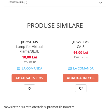
Review-uri
(0)
zgomot.
Dimensiuni compacte (58 x 22 x 14 cm) pentru transport facil.
PRODUSE SIMILARE
JB SYSTEMS
JB SYSTEMS
Lamp for Virtual
CA-8
Flame/BLUE
96,00 Lei
10,00 Lei
TVA inclus
TVA inclus
LA COMANDA
LA COMANDA
ADAUGA IN COS
ADAUGA IN COS
Newsletter
Nu rata ofertele si promotiile noastre