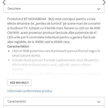
Descriere
Proiectorul BT-NONABEAM - BQ2 este conceput pentru a crea
efecte dinamice de „perdea de lumină” pe scene mari de concerte
și studiouri TV. Echipat cu 9 lentile mari, fiecare cu LED-uri de 60W
CW/WW, acest proiector produce fascicule albe puternice de 4°.
LED-urile pot fi controlate individual pentru a genera fascicule
albe reglabile, de la 3000K cald la 6500K rece.
Caracteristici:
LED-uri RGB puternice care iluminează panoul frontal negru în
orice culoare dorită.
Include două panouri frontale suplimentare: unul alb pentru
efecte RGB strălucitoare și unul „oglindă” pentru efecte
creative.
3 moduri DMX: 13, 29 și 45 de canale pentru control individual
al fasciculelor și funcțiilor.
VEZI MAI MULT
Funcție RDM pentru controlul modului de canal, adresa DMX
și controlul temperaturii.
Informatii conformitate produs
Display OLED cu butoane tactile iluminate pentru configurare
ușoară.
Caracteristici
Instalare mecanică simplă cu două suporturi omega incluse.
Ventilatoare foarte silențioase, ideale pentru locuri sensibile la