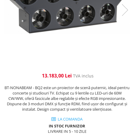
Cabluri de alimentare
Accesorii Microfoane
Software DMX
Conectori
Mixere audio
Wireless DMX
Conectori Pro
Efecte de lumină
Mixere pentru instalații
Conectori Standard
Mixere DJ
Globuri Disco
Legături de cabluri
Mixere PA (Public Address)
Lasere
Instalații audio
Efecte DJ & Club
Stroboscoape LED
Boxe PA (Public Address)
UV & Blacklight
Control Audio
Lumină Arhitecturală
Amplificatoare
13.183,00 Lei
TVA inclus
Microfoane Desk
Exterior
Accesorii
Interior
BT-NONABEAM - BQ2 este un proiector de scenă puternic, ideal pentru
concerte și studiouri TV. Echipat cu 9 lentile cu LED-uri de 60W
Playere Audio
Decor
CW/WW, oferă fascicule albe reglabile și efecte RGB impresionante.
Controler și alimentare
Dispune de 3 moduri DMX și funcție RDM, fiind ușor de configurat și
MP3 & USB players
instalat. Design compact și ventilatoare silențioase.
Cabluri și accesorii
CD players
Lămpi
LA COMANDA
Amplificatoare
IN STOC FURNIZOR
​​Halogen
Căști
LIVRARE IN 5 - 10 ZILE