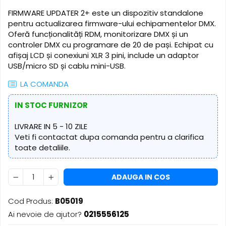
​​Descărcare
Sisteme asistență auditivă
FIRMWARE UPDATER 2+ este un dispozitiv standalone
​​Lumină UV și neagră
pentru actualizarea firmware-ului echipamentelor DMX.
Procesoare & Convertoare
Alimentare & Distribuție
Oferă funcționalități RDM, monitorizare DMX și un
controler DMX cu programare de 20 de pași. Echipat cu
Distribuitoare de putere
afișaj LCD și conexiuni XLR 3 pini, include un adaptor
Dimmer & Switch Packs
USB/micro SD și cablu mini-USB.
LA COMANDA
IN STOC FURNIZOR
LIVRARE IN 5 - 10 ZILE
Veti fi contactat dupa comanda pentru a clarifica
toate detaliile.
ADAUGA IN COS
Cod Produs:
B05019
Ai nevoie de ajutor?
0215556125