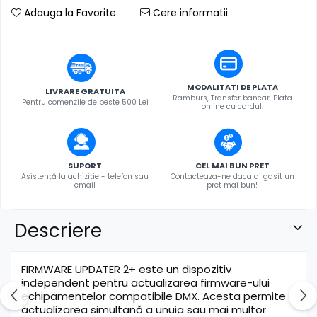
Adauga la Favorite
Cere informatii
MODALITATI DE PLATA
LIVRARE GRATUITA
Ramburs, Transfer bancar, Plata
Pentru comenzile de peste 500 Lei
online cu cardul.
SUPORT
CEL MAI BUN PRET
Asistență la achiziție - telefon sau
Contacteaza-ne daca ai gasit un
email
pret mai bun!
Descriere
FIRMWARE UPDATER 2+ este un dispozitiv
independent pentru actualizarea firmware-ului
echipamentelor compatibile DMX. Acesta permite
actualizarea simultană a unuia sau mai multor