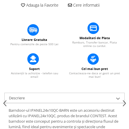
​​Descărcare
Sisteme asistență auditivă
Adauga la Favorite
Cere informatii
​​Lumină UV și neagră
Procesoare & Convertoare
Alimentare & Distribuție
Distribuitoare de putere
Dimmer & Switch Packs
Modalitati de Plata
Livrare Gratuita
Ramburs, Transfer bancar, Plata
Pentru comenzile de peste 500 Lei
online cu cardul.
Suport
Cel mai bun pret
Asistență la achiziție - telefon sau
Contacteaza-ne daca ai gasit un pret
email
mai bun!
Descriere
Barndoor-ul IPANEL24x10QC-BARN este un accesoriu destinat
utilizării cu IPANEL24x10QC, produs de brandul CONTEST. Acest
barndoor este conceput pentru a controla și direcționa fluxul de
lumină, fiind ideal pentru evenimente și spectacole unde