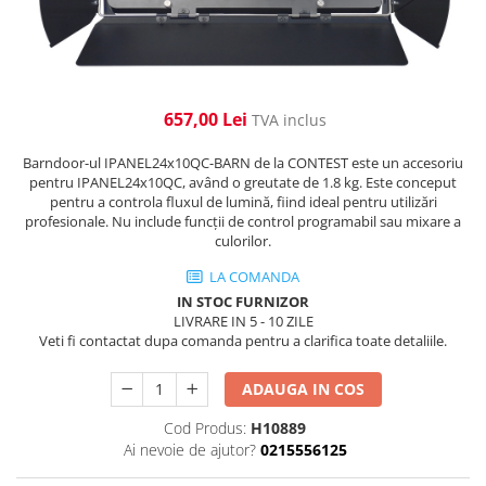
Cabluri de alimentare
Accesorii Microfoane
Software DMX
Conectori
Mixere audio
Wireless DMX
Conectori Pro
Efecte de lumină
Mixere pentru instalații
Conectori Standard
Mixere DJ
Globuri Disco
657,00 Lei
TVA inclus
Legături de cabluri
Mixere PA (Public Address)
Lasere
Barndoor-ul IPANEL24x10QC-BARN de la CONTEST este un accesoriu
Instalații audio
Efecte DJ & Club
pentru IPANEL24x10QC, având o greutate de 1.8 kg. Este conceput
Stroboscoape LED
pentru a controla fluxul de lumină, fiind ideal pentru utilizări
Boxe PA (Public Address)
profesionale. Nu include funcții de control programabil sau mixare a
UV & Blacklight
Control Audio
culorilor.
Lumină Arhitecturală
Amplificatoare
LA COMANDA
Microfoane Desk
Exterior
IN STOC FURNIZOR
Accesorii
Interior
LIVRARE IN 5 - 10 ZILE
Veti fi contactat dupa comanda pentru a clarifica toate detaliile.
Playere Audio
Decor
Controler și alimentare
MP3 & USB players
ADAUGA IN COS
Cabluri și accesorii
CD players
Cod Produs:
H10889
Lămpi
Amplificatoare
Ai nevoie de ajutor?
0215556125
​​Halogen
Căști