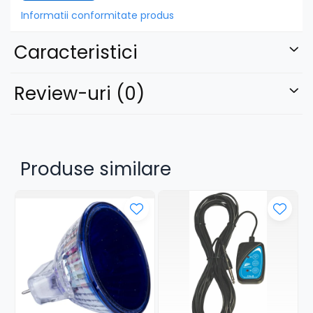
includ 20 de garnituri suplimentare IpRing-M611,
Informatii conformitate produs
asigurând o etanșare eficientă.
Caracteristici
Review-uri
(0)
Produse similare