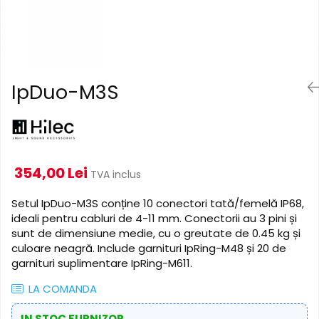
Cabluri de alimentare
Accesorii Microfoane
Software DMX
Conectori
Mixere audio
Wireless DMX
Conectori Pro
Efecte de lumină
Mixere pentru instalații
Conectori Standard
Mixere DJ
Globuri Disco
Legături de cabluri
IpDuo-M3S
Mixere PA (Public Address)
Lasere
Instalații audio
Efecte DJ & Club
Stroboscoape LED
Boxe PA (Public Address)
UV & Blacklight
Control Audio
Lumină Arhitecturală
354,00 Lei
Amplificatoare
TVA inclus
Microfoane Desk
Exterior
Setul IpDuo-M3S conține 10 conectori tată/femelă IP68,
Accesorii
Interior
ideali pentru cabluri de 4-11 mm. Conectorii au 3 pini și
Playere Audio
Decor
sunt de dimensiune medie, cu o greutate de 0.45 kg și
Controler și alimentare
culoare neagră. Include garnituri IpRing-M48 și 20 de
MP3 & USB players
garnituri suplimentare IpRing-M611.
Cabluri și accesorii
CD players
Lămpi
Amplificatoare
LA COMANDA
​​Halogen
Căști
IN STOC FURNIZOR