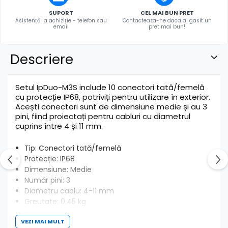
SUPORT
CEL MAI BUN PRET
Asistență la achiziție - telefon sau
Contacteaza-ne daca ai gasit un
email
pret mai bun!
Descriere
Setul IpDuo-M3S include 10 conectori tată/femelă
cu protecție IP68, potriviți pentru utilizare în exterior.
Acești conectori sunt de dimensiune medie și au 3
pini, fiind proiectați pentru cabluri cu diametrul
cuprins între 4 și 11 mm.
Tip: Conectori tată/femelă
Protecție: IP68
Dimensiune: Medie
Număr pini: 3
Diametru cablu: 4-11 mm
Greutate: 0.45 kg
Culoare: Negru
VEZI MAI MULT
Conectorii sunt montați cu garnituri IpRing-M48 și