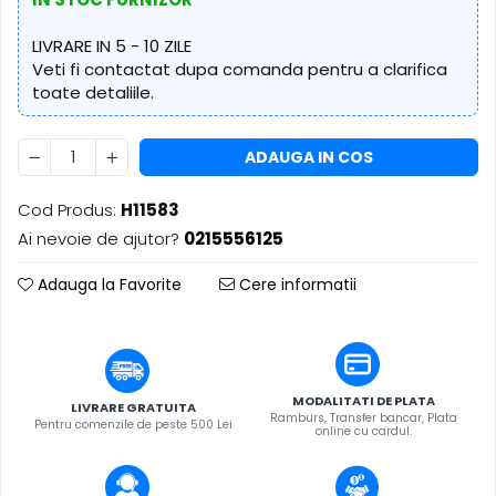
​​Descărcare
Sisteme asistență auditivă
​​Lumină UV și neagră
LIVRARE IN 5 - 10 ZILE
Procesoare & Convertoare
Alimentare & Distribuție
Veti fi contactat dupa comanda pentru a clarifica
toate detaliile.
Distribuitoare de putere
Dimmer & Switch Packs
ADAUGA IN COS
Cod Produs:
H11583
Ai nevoie de ajutor?
0215556125
Adauga la Favorite
Cere informatii
MODALITATI DE PLATA
LIVRARE GRATUITA
Ramburs, Transfer bancar, Plata
Pentru comenzile de peste 500 Lei
online cu cardul.