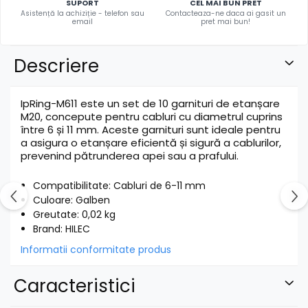
SUPORT
CEL MAI BUN PRET
Asistență la achiziție - telefon sau
Contacteaza-ne daca ai gasit un
email
pret mai bun!
Descriere
IpRing-M611 este un set de 10 garnituri de etanșare
M20, concepute pentru cabluri cu diametrul cuprins
între 6 și 11 mm. Aceste garnituri sunt ideale pentru
a asigura o etanșare eficientă și sigură a cablurilor,
prevenind pătrunderea apei sau a prafului.
Compatibilitate: Cabluri de 6-11 mm
Culoare: Galben
Greutate: 0,02 kg
Brand: HILEC
Informatii conformitate produs
Caracteristici