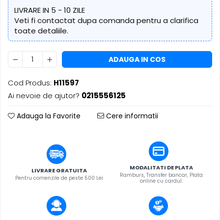
​​Descărcare
Sisteme asistență auditivă
LIVRARE IN 5 - 10 ZILE
​​Lumină UV și neagră
Veti fi contactat dupa comanda pentru a clarifica
Procesoare & Convertoare
Alimentare & Distribuție
toate detaliile.
Distribuitoare de putere
Dimmer & Switch Packs
ADAUGA IN COS
Cod Produs:
H11597
Ai nevoie de ajutor?
0215556125
Adauga la Favorite
Cere informatii
MODALITATI DE PLATA
LIVRARE GRATUITA
Ramburs, Transfer bancar, Plata
Pentru comenzile de peste 500 Lei
online cu cardul.