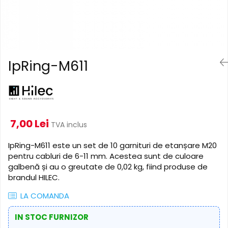
Cabluri de alimentare
Accesorii Microfoane
Software DMX
Conectori
Mixere audio
Wireless DMX
Conectori Pro
Efecte de lumină
Mixere pentru instalații
Conectori Standard
Mixere DJ
Globuri Disco
Legături de cabluri
IpRing-M611
Mixere PA (Public Address)
Lasere
Instalații audio
Efecte DJ & Club
Stroboscoape LED
Boxe PA (Public Address)
UV & Blacklight
Control Audio
Lumină Arhitecturală
7,00 Lei
Amplificatoare
TVA inclus
Microfoane Desk
Exterior
IpRing-M611 este un set de 10 garnituri de etanșare M20
Accesorii
Interior
pentru cabluri de 6-11 mm. Acestea sunt de culoare
Playere Audio
Decor
galbenă și au o greutate de 0,02 kg, fiind produse de
Controler și alimentare
brandul HILEC.
MP3 & USB players
Cabluri și accesorii
CD players
LA COMANDA
Lămpi
Amplificatoare
IN STOC FURNIZOR
​​Halogen
Căști