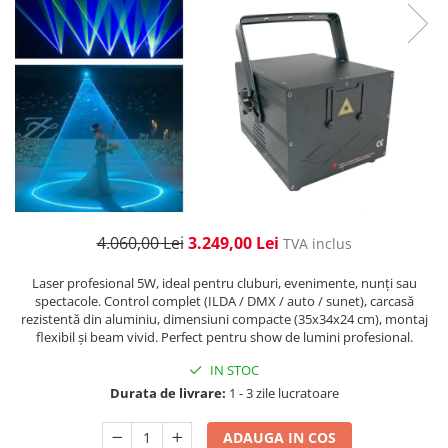
Cabluri de alimentare
Accesorii Microfoane
Software DMX
Conectori
Mixere audio
Wireless DMX
Conectori Pro
Efecte de lumină
Mixere pentru instalații
Conectori Standard
Mixere DJ
Globuri Disco
Legături de cabluri
Mixere PA (Public Address)
Lasere
Instalații audio
Efecte DJ & Club
Stroboscoape LED
Boxe PA (Public Address)
UV & Blacklight
Control Audio
Lumină Arhitecturală
Amplificatoare
4.060,00 Lei
3.249,00 Lei
TVA inclus
Microfoane Desk
Exterior
Laser profesional 5W, ideal pentru cluburi, evenimente, nunți sau
Accesorii
Interior
spectacole. Control complet (ILDA / DMX / auto / sunet), carcasă
Playere Audio
Decor
rezistentă din aluminiu, dimensiuni compacte (35x34x24 cm), montaj
flexibil și beam vivid. Perfect pentru show de lumini profesional.
Controler și alimentare
MP3 & USB players
IN STOC
Cabluri și accesorii
CD players
Durata de livrare:
1 - 3 zile lucratoare
Lămpi
Amplificatoare
​​Halogen
Căști
ADAUGA IN COS