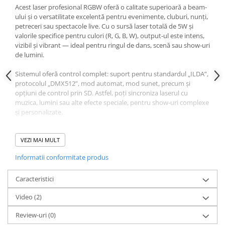
Acest laser profesional RGBW oferă o calitate superioară a beam-
ului și o versatilitate excelentă pentru evenimente, cluburi, nunți,
petreceri sau spectacole live. Cu o sursă laser totală de 5W și
valorile specifice pentru culori (R, G, B, W), output-ul este intens,
vizibil și vibrant — ideal pentru ringul de dans, scenă sau show-uri
de lumini.
Sistemul oferă control complet: suport pentru standardul „ILDA”,
protocolul „DMX512”, mod automat, mod sunet, precum și
opțiuni de control prin SD. Astfel, poți sincroniza laserul cu
muzica, lumini sau alte efecte speciale, pentru show-uri complexe
și personalizate.
Carcasa este realizată din aluminiu turnat, cu finisaj anodizat și
culoare negru mat — robustă, rezistentă la uzură și ideală pentru
VEZI MAI MULT
montaj fix sau mobil. Dimensiunile compacte și greutatea
Informatii conformitate produs
modestă facilitează transportul, instalarea și montajul, fie pe
tavan, rigging, schelă sau suport flexibil.
Caracteristici
Acest laser este o alegere excelentă pentru orice organizator sau
Video
(2)
DJ care vrea să ofere un spectacol de lumini profesional, cu
fascicule clare, culori vibrante și control total. Perfect pentru
Review-uri
(0)
cluburi, baruri, săli de evenimente, nunți, concerte sau petreceri