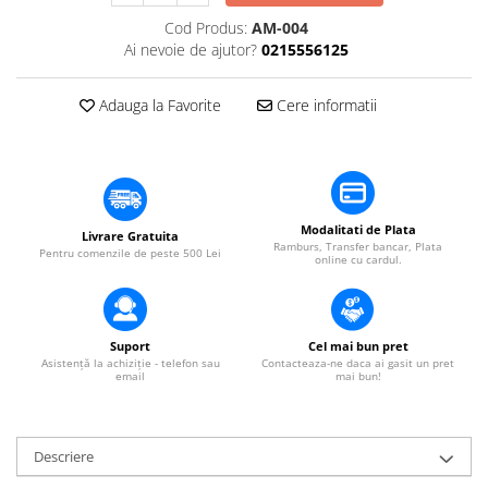
​​Descărcare
Sisteme asistență auditivă
Cod Produs:
AM-004
​​Lumină UV și neagră
Ai nevoie de ajutor?
0215556125
Procesoare & Convertoare
Alimentare & Distribuție
Distribuitoare de putere
Adauga la Favorite
Cere informatii
Dimmer & Switch Packs
Modalitati de Plata
Livrare Gratuita
Ramburs, Transfer bancar, Plata
Pentru comenzile de peste 500 Lei
online cu cardul.
Suport
Cel mai bun pret
Asistență la achiziție - telefon sau
Contacteaza-ne daca ai gasit un pret
email
mai bun!
Descriere