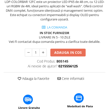
​​Descărcare
LDP-COLORBAR 12FC este un proiector LED IP65 de 48 cm, cu 12 LED-
Sisteme asistență auditivă
uri RGBW de 4W, ideal pentru aplicații de "wall wash". Oferă control
​​Lumină UV și neagră
DMX complet, funcționare silențioasă și management termic optim.
Procesoare & Convertoare
Alimentare & Distribuție
Este echipat cu conectori impermeabili și display OLED pentru
configurare ușoară.
Distribuitoare de putere
LA COMANDA
Dimmer & Switch Packs
IN STOC FURNIZOR
LIVRARE IN 5 - 10 ZILE
Veti fi contactat dupa comanda pentru a clarifica toate detaliile.
ADAUGA IN COS
Cod Produs:
B05145
Ai nevoie de ajutor?
0215556125
Adauga la Favorite
Cere informatii
Modalitati de Plata
Livrare Gratuita