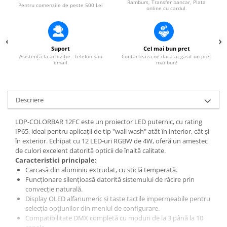
Ramburs, Transfer bancar, Plata
Pentru comenzile de peste 500 Lei
online cu cardul.
Suport
Cel mai bun pret
Asistență la achiziție - telefon sau
Contacteaza-ne daca ai gasit un pret
email
mai bun!
Descriere
LDP-COLORBAR 12FC este un proiector LED puternic, cu rating
IP65, ideal pentru aplicații de tip "wall wash" atât în interior, cât și
în exterior. Echipat cu 12 LED-uri RGBW de 4W, oferă un amestec
de culori excelent datorită opticii de înaltă calitate.
Caracteristici principale:
Carcasă din aluminiu extrudat, cu sticlă temperată.
Funcționare silențioasă datorită sistemului de răcire prin
convecție naturală.
Display OLED alfanumeric și taste tactile impermeabile pentru
selecția opțiunilor din meniul de configurare.
Compatibilitate DMX completă cu moduri de la 3 până la 10