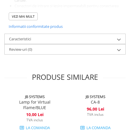
canale.
Conectori de intrare și ieșire impermeabili pentru conectarea
a până la 16 unități.
VEZI MAI MULT
Funcții de blocare pentru a preveni modificările nedorite ale
setărilor.
Informatii conformitate produs
Este prevăzut cu un sistem de management termic optim pentru
o durată de viață lungă și întreținere ușoară. Proiectorul poate
funcționa în moduri standalone, master/slave sau DMX.
Caracteristici
Review-uri
(0)
PRODUSE SIMILARE
JB SYSTEMS
JB SYSTEMS
Lamp for Virtual
CA-8
Flame/BLUE
96,00 Lei
10,00 Lei
TVA inclus
TVA inclus
LA COMANDA
LA COMANDA