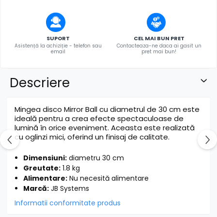
SUPORT
CEL MAI BUN PRET
Asistență la achiziție - telefon sau
Contacteaza-ne daca ai gasit un
email
pret mai bun!
Descriere
Mingea disco Mirror Ball cu diametrul de 30 cm este
ideală pentru a crea efecte spectaculoase de
lumină în orice eveniment. Aceasta este realizată
cu oglinzi mici, oferind un finisaj de calitate.
Dimensiuni:
diametru 30 cm
Greutate:
1.8 kg
Alimentare:
Nu necesită alimentare
Marcă:
JB Systems
Informatii conformitate produs