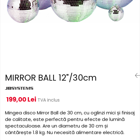
Cabluri de alimentare
Accesorii Microfoane
Software DMX
Conectori
Mixere audio
Wireless DMX
Conectori Pro
Efecte de lumină
Mixere pentru instalații
Conectori Standard
Mixere DJ
Globuri Disco
Legături de cabluri
Mixere PA (Public Address)
Lasere
Instalații audio
Efecte DJ & Club
Stroboscoape LED
Boxe PA (Public Address)
UV & Blacklight
Control Audio
Lumină Arhitecturală
MIRROR BALL 12"/30cm
Amplificatoare
Microfoane Desk
Exterior
Accesorii
Interior
199,00 Lei
Playere Audio
Decor
TVA inclus
Controler și alimentare
MP3 & USB players
Mingea disco Mirror Ball de 30 cm, cu oglinzi mici și finisaj
Cabluri și accesorii
CD players
de calitate, este perfectă pentru efecte de lumină
Lămpi
spectaculoase. Are un diametru de 30 cm și
Amplificatoare
cântărește 1.8 kg. Nu necesită alimentare electrică.
​​Halogen
Căști