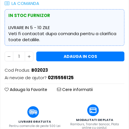
​​Descărcare
LA COMANDA
Sisteme asistență auditivă
​​Lumină UV și neagră
Procesoare & Convertoare
IN STOC FURNIZOR
Alimentare & Distribuție
Distribuitoare de putere
LIVRARE IN 5 - 10 ZILE
Dimmer & Switch Packs
Veti fi contactat dupa comanda pentru a clarifica
toate detaliile.
ADAUGA IN COS
Cod Produs:
B02023
Ai nevoie de ajutor?
0215556125
Adauga la Favorite
Cere informatii
MODALITATI DE PLATA
LIVRARE GRATUITA
Ramburs, Transfer bancar, Plata
Pentru comenzile de peste 500 Lei
online cu cardul.