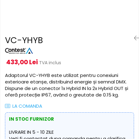
Cabluri de alimentare
Accesorii Microfoane
Software DMX
Conectori
Mixere audio
Wireless DMX
Conectori Pro
Efecte de lumină
Mixere pentru instalații
Conectori Standard
Mixere DJ
Globuri Disco
Legături de cabluri
VC-YHYB
Mixere PA (Public Address)
Lasere
Instalații audio
Efecte DJ & Club
Stroboscoape LED
Boxe PA (Public Address)
433,00 Lei
TVA inclus
UV & Blacklight
Control Audio
Lumină Arhitecturală
Amplificatoare
Adaptorul VC-YHYB este utilizat pentru conexiuni
exterioare etanșe, distribuind energie și semnal DMX.
Microfoane Desk
Exterior
Dispune de un conector 1x Hybrid IN la 2x Hybrid OUT și
Accesorii
Interior
oferă protecție IP67, având o greutate de 0.15 kg.
Playere Audio
Decor
LA COMANDA
Controler și alimentare
MP3 & USB players
Cabluri și accesorii
CD players
IN STOC FURNIZOR
Lămpi
Amplificatoare
LIVRARE IN 5 - 10 ZILE
​​Halogen
Căști
Veti fi contactat dupa comanda pentru a clarifica