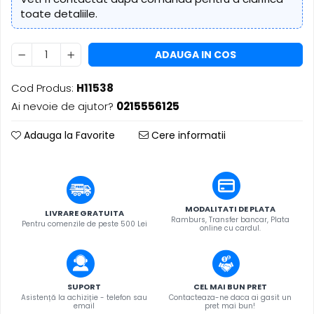
​​Descărcare
Sisteme asistență auditivă
toate detaliile.
​​Lumină UV și neagră
Procesoare & Convertoare
Alimentare & Distribuție
ADAUGA IN COS
Distribuitoare de putere
Dimmer & Switch Packs
Cod Produs:
H11538
Ai nevoie de ajutor?
0215556125
Adauga la Favorite
Cere informatii
MODALITATI DE PLATA
LIVRARE GRATUITA
Ramburs, Transfer bancar, Plata
Pentru comenzile de peste 500 Lei
online cu cardul.
SUPORT
CEL MAI BUN PRET
Asistență la achiziție - telefon sau
Contacteaza-ne daca ai gasit un
email
pret mai bun!